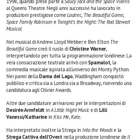
1998, quando prese parte a
Saucy Jack and the Space Vixens
al Queens Theatre. Negli anni successivi ha lavorato in
produzioni prestigiose come
Lautrec
,
The Beautiful Game
,
Space Family Robinson
e
Tonight’s the Night: The Rod Stewart
Musical
.
Nel musical di Andrew Lloyd Webber e Ben Elton
The
Beautiful Game
creò il ruolo di
Christine Warner
,
interpretandolo per tutta la programmazione londinese. La
vera consacrazione teatrale arrivò con
Spamalot
, la
commedia musicale ispirata all’universo dei Monty Python.
Nei panni della
Dama del Lago
, Waddingham conquistò
pubblico e critica sia a Londra sia a Broadway, ricevendo una
candidatura agli Olivier Awards.
Altre due candidature arrivarono per le interpretazioni di
Desirée Armfeldt
in
A Little Night Music
e di
Lilli
Vanessi/Katharine
in
Kiss Me, Kate
.
Ha interpretato inoltre la Strega in
Into the Woods
e la
Strega Cattiva dell’Ovest
nella produzione londinese de
Il