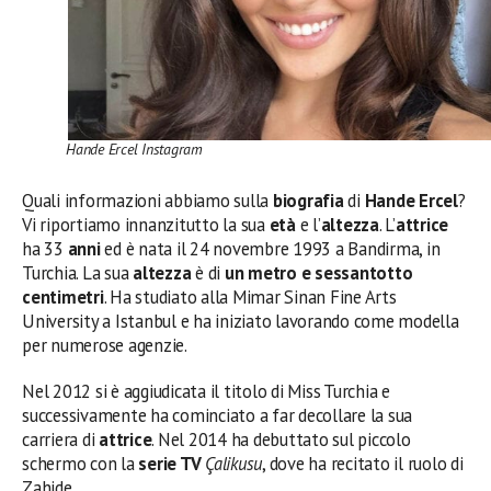
Hande Ercel Instagram
Quali informazioni abbiamo sulla
biografia
di
Hande Ercel
?
Vi riportiamo innanzitutto la sua
età
e l’
altezza
. L’
attrice
ha 33
anni
ed è nata il 24 novembre 1993 a Bandirma, in
Turchia. La sua
altezza
è di
un metro e sessantotto
centimetri
. Ha studiato alla Mimar Sinan Fine Arts
University a Istanbul e ha iniziato lavorando come modella
per numerose agenzie.
Nel 2012 si è aggiudicata il titolo di Miss Turchia e
successivamente ha cominciato a far decollare la sua
carriera di
attrice
. Nel 2014 ha debuttato sul piccolo
schermo con la
serie TV
Çalikusu
, dove ha recitato il ruolo di
Zahide.