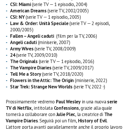
CSI: Miami
(serie TV — 1 episodio, 2004)
American Dreams
(serie TV, 2002/2005)
CSI: NY
(serie TV — 1 episodio, 2005)
Law & Order: Unità Speciale
(serie TV — 2 episodi,
2000/2005)
Fallen – Angeli caduti
(film per la TV, 2006)
Angeli caduti
(miniserie, 2007)
Army Wives
(serie TV, 2008/2009)
24
(serie TV, 2009/2010)
The Originals
(serie TV — 1 episodio, 2016)
The Vampire Diaries
(serie TV, 2009/2017)
Tell Me a Story
(serie TV, 2018/2020)
Flowers in the Attic: The Origin
(miniserie, 2022)
Star Trek: Strange New Worlds
(serie TV, 2022 -)
Prossimamente vedremo
Paul Wesley
in una nuova
serie
TV di Netflix,
intitolata
Confessions
, grazie alla quale
tornerà a collaborare con
Julie Plec
, la creatrice di
The
Vampire Diaries
. Seguirà poi un film,
History of Evil
.
L’attore porta avanti parallelamente anche il proprio lavoro