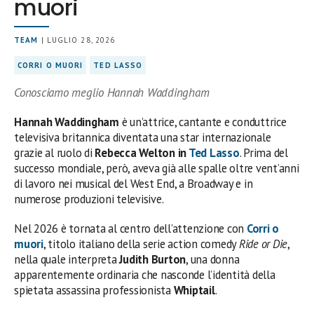
muori
TEAM
| LUGLIO 28, 2026
CORRI O MUORI
TED LASSO
Conosciamo meglio Hannah Waddingham
Hannah Waddingham
è un’attrice, cantante e conduttrice
televisiva britannica diventata una star internazionale
grazie al ruolo di
Rebecca Welton in
Ted Lasso
. Prima del
successo mondiale, però, aveva già alle spalle oltre vent’anni
di lavoro nei musical del West End, a Broadway e in
numerose produzioni televisive.
Nel 2026 è tornata al centro dell’attenzione con
Corri o
muori
, titolo italiano della serie action comedy
Ride or Die
,
nella quale interpreta
Judith Burton
, una donna
apparentemente ordinaria che nasconde l’identità della
spietata assassina professionista
Whiptail
.