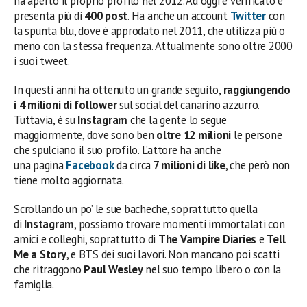
ha aperto il proprio profilo nel 2012. Ad oggi è verificato e
presenta più di
400 post
. Ha anche un account
Twitter
con
la spunta blu, dove è approdato nel 2011, che utilizza più o
meno con la stessa frequenza. Attualmente sono oltre 2000
i suoi tweet.
In questi anni ha ottenuto un grande seguito,
raggiungendo
i 4 milioni di follower
sul social del canarino azzurro.
Tuttavia, è su
Instagram
che la gente lo segue
maggiormente, dove sono ben
oltre 12 milioni
le persone
che spulciano il suo profilo. L’attore ha anche
una pagina
Facebook
da circa
7 milioni di like
, che però non
tiene molto aggiornata.
Scrollando un po’ le sue bacheche, soprattutto quella
di
Instagram
, possiamo trovare momenti immortalati con
amici e colleghi, soprattutto di
The Vampire Diaries
e
Tell
Me a Story
, e BTS dei suoi lavori. Non mancano poi scatti
che ritraggono
Paul Wesley
nel suo tempo libero o con la
famiglia.