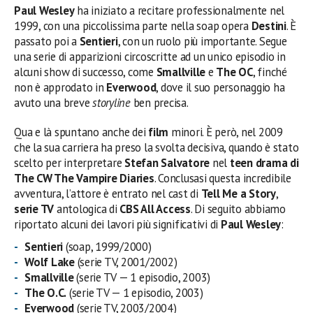
Paul Wesley
ha iniziato a recitare professionalmente nel
1999, con una piccolissima parte nella soap opera
Destini
. È
passato poi a
Sentieri
, con un ruolo più importante. Segue
una serie di apparizioni circoscritte ad un unico episodio in
alcuni show di successo, come
Smallville
e
The OC
, finché
non è approdato in
Everwood
, dove il suo personaggio ha
avuto una breve
storyline
ben precisa.
Qua e là spuntano anche dei
film
minori. È però, nel 2009
che la sua carriera ha preso la svolta decisiva, quando è stato
scelto per interpretare
Stefan Salvatore
nel
teen drama di
The CW The Vampire Diaries
. Conclusasi questa incredibile
avventura, l’attore è entrato nel cast di
Tell Me a Story
,
serie TV
antologica di
CBS All Access
. Di seguito abbiamo
riportato alcuni dei lavori più significativi di
Paul Wesley
:
Sentieri
(soap, 1999/2000)
Wolf Lake
(serie TV, 2001/2002)
Smallville
(serie TV — 1 episodio, 2003)
The O.C.
(serie TV — 1 episodio, 2003)
Everwood
(serie TV, 2003/2004)