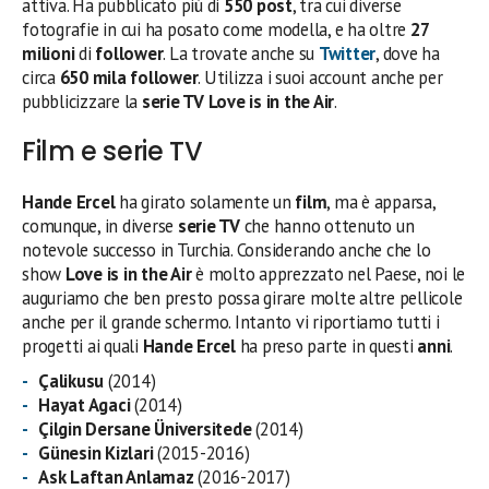
attiva. Ha pubblicato più di
550 post
, tra cui diverse
fotografie in cui ha posato come modella, e ha oltre
27
milioni
di
follower
. La trovate anche su
Twitter
, dove ha
circa
650 mila follower
. Utilizza i suoi account anche per
pubblicizzare la
serie TV
Love is in the Air
.
Film e serie TV
Hande Ercel
ha girato solamente un
film
, ma è apparsa,
comunque, in diverse
serie TV
che hanno ottenuto un
notevole successo in Turchia. Considerando anche che lo
show
Love is in the Air
è molto apprezzato nel Paese, noi le
auguriamo che ben presto possa girare molte altre pellicole
anche per il grande schermo. Intanto vi riportiamo tutti i
progetti ai quali
Hande Ercel
ha preso parte in questi
anni
.
Çalikusu
(2014)
Hayat Agaci
(2014)
Çilgin Dersane Üniversitede
(2014)
Günesin Kizlari
(2015-2016)
Ask Laftan Anlamaz
(2016-2017)