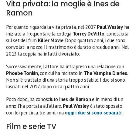
Vita privata: la moglie è Ines de
Ramon
Per quanto riguarda la vita privata, nel 2007
Paul Wesley
ha
iniziato a frequentare la collega
Torrey DeVitto
, conosciuta
sul set del film
Killer Movie
. Dopo quattro anni, i due sono
convolati a nozze. Il matrimonio è durato circa due anni. Nel
2013 la coppia ha infatti divorziato.
Successivamente, l’attore ha intrapreso una relazione con
Phoebe Tonkin
, con cui ha recitato in
The Vampire Diaries
.
Non si è trattato di una storia troppo stabile. I due si sono
lasciati nel 2017, dopo circa quattro anni.
Poco dopo, ha conosciuto
Ines de Ramon
e in meno di un
anno l’ha portata all’altare.
Paul Wesley
è stato sposato
con lei per circa tre anni, ma
oggi
i due si sono separati
.
Film e serie TV