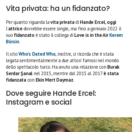
Vita privata: ha un fidanzato?
Per quanto riguarda la
vita privata
di
Hande Ercel
,
oggi
l’
attrice
dovrebbe essere single, ma fino a gennaio 2022 il
suo
fidanzato
è stato il collega di
Love is in the Air
Kerem
Bürsin
.
Il sito
Who’s Dated Who
, inoltre, ci ricorda che è stata
legata sentimentalmente a due attori famosi nel mondo
dello spettacolo turco. Ha avuto una relazione con
Burak
Serdar Şanal
nel 2015, mentre dal 2015 al 2017
è stata
fidanzata
con
Ekin Mert Daymaz
.
Dove seguire Hande Ercel:
Instagram e social