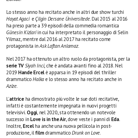
Lo stesso anno ha recitato anche in altri due show turchi
Hayat Agaci
e
Çilgin Dersane Üniversitede
. Dal 2015 al 2016
ha preso parte a 39 episodi della commedia romantica
Günesin Kizlari
in cui ha interpretato il personaggio di Selin
Yilmaz, mentre dal 2016 al 2017 ha recitato come
protagonista in
Ask Laftan Anlamaz
.
Nel 2017 ha ottenuto un altro ruolo da protagonista, per la
serie TV
Siyah Inci
, che è andata avanti fino al 2018. Nel
2019
Hande Ercel
è apparsa in 19 episodi del thriller
drammatico
Halka
e lo stesso anno ha recitato anche in
Azize
.
L’
attrice
ha dimostrato più volte le sue doti recitative,
infatti è costantemente impegnata in nuovi progetti
televisivi.
Oggi
, nel 2020, sta ottenendo un notevole
successo in
Love is in the Air
, dove veste i panni di
Eda
.
Inoltre,
Ercel
ha anche una nuova pellicola in post-
produzione, il
film
drammatico
Drunk on Love
.