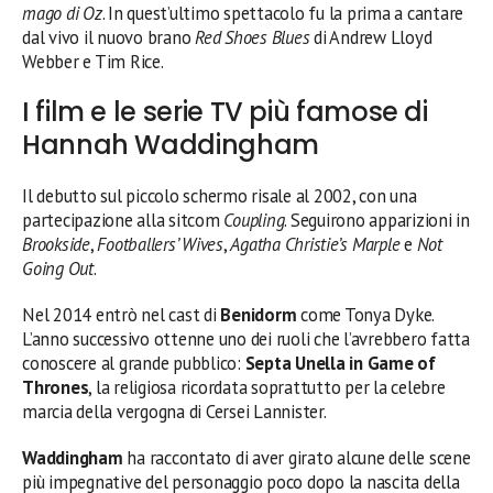
mago di Oz
. In quest’ultimo spettacolo fu la prima a cantare
dal vivo il nuovo brano
Red Shoes Blues
di Andrew Lloyd
Webber e Tim Rice.
I film e le serie TV più famose di
Hannah Waddingham
Il debutto sul piccolo schermo risale al 2002, con una
partecipazione alla sitcom
Coupling
. Seguirono apparizioni in
Brookside
,
Footballers’ Wives
,
Agatha Christie’s Marple
e
Not
Going Out
.
Nel 2014 entrò nel cast di
Benidorm
come Tonya Dyke.
L’anno successivo ottenne uno dei ruoli che l’avrebbero fatta
conoscere al grande pubblico:
Septa Unella in Game of
Thrones
, la religiosa ricordata soprattutto per la celebre
marcia della vergogna di Cersei Lannister.
Waddingham
ha raccontato di aver girato alcune delle scene
più impegnative del personaggio poco dopo la nascita della