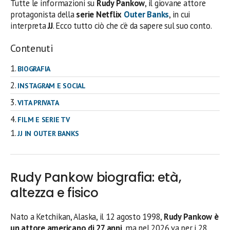
Tutte le informazioni su
Rudy Pankow
, il giovane attore
protagonista della
serie Netflix
Outer Banks
, in cui
interpreta
JJ
. Ecco tutto ciò che c’è da sapere sul suo conto.
Contenuti
BIOGRAFIA
INSTAGRAM E SOCIAL
VITA PRIVATA
FILM E SERIE TV
JJ IN OUTER BANKS
Rudy Pankow biografia: età,
altezza e fisico
Nato a Ketchikan, Alaska, il 12 agosto 1998,
Rudy Pankow
è
un attore americano di 27 anni
, ma nel 2026 va per i 28.