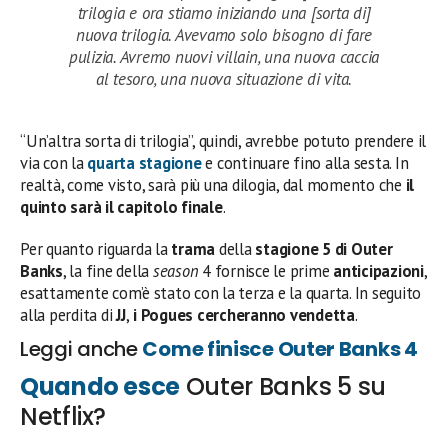
trilogia e ora stiamo iniziando una [sorta di]
nuova trilogia. Avevamo solo bisogno di fare
pulizia. Avremo nuovi villain, una nuova caccia
al tesoro, una nuova situazione di vita.
“Un’altra sorta di trilogia”, quindi, avrebbe potuto prendere il
via con la
quarta stagione
e continuare fino alla sesta. In
realtà, come visto, sarà più una dilogia, dal momento che
il
quinto sarà il capitolo finale
.
Per quanto riguarda la
trama
della
stagione 5 di Outer
Banks
, la fine della
season
4 fornisce le prime
anticipazioni
,
esattamente com’è stato con la terza e la quarta. In seguito
alla perdita di
JJ
,
i
Pogues
cercheranno vendetta
.
Leggi anche
Come finisce Outer Banks 4
Quando esce
Outer Banks 5 su
Netflix?