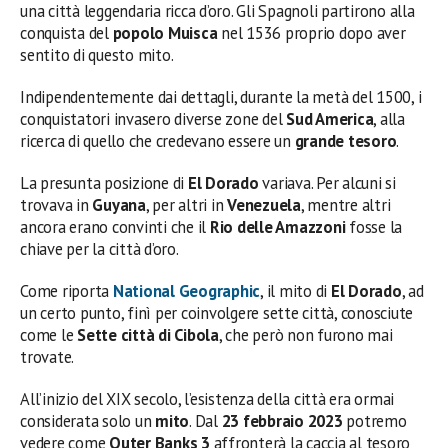
una città leggendaria ricca d’oro. Gli Spagnoli partirono alla
conquista del
popolo Muisca
nel 1536 proprio dopo aver
sentito di questo mito.
Indipendentemente dai dettagli, durante la metà del 1500, i
conquistatori invasero diverse zone del
Sud America
, alla
ricerca di quello che credevano essere un
grande tesoro
.
La presunta posizione di
El Dorado
variava. Per alcuni si
trovava in
Guyana
, per altri in
Venezuela
, mentre altri
ancora erano convinti che il
Rio delle Amazzoni
fosse la
chiave per la città d’oro.
Come riporta
National Geographic
, il mito di
El Dorado
, ad
un certo punto, finì per coinvolgere sette città, conosciute
come le
Sette città di Cibola
, che però non furono mai
trovate.
All’inizio del XIX secolo, l’esistenza della città era ormai
considerata solo un
mito
. Dal
23 febbraio 2023
potremo
vedere come
Outer Banks 3
affronterà la caccia al tesoro