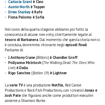
Carlacia Grant
è Cleo
Austin North
è Topper
Drew Starkey
è Rafe
Fiona Palomo
è
Sofia
Nel corso della quarta stagione abbiamo poi fatto la
conoscenza di alcune
new entry
, strettamente legate al
tesoro di Barbanera
. Dal momento che questa storia non si
è conclusa, dovremmo ritrovarle negli
episodi finali
.
Parliamo di:
J. Anthony Crane
(
Billions
)
è Chandler Groff
Pollyanna McIntosh
(
The Walking Dead: The Ones Who
Live
)
è Dalia
Rigo Sanchez
(
Station 19
)
è Lightner
La
serie TV
è una produzione
Netflix
, Red Canoe
Productions e Rock Fish Productions, con i creatori
Jonas e
Josh Pate
che figurano anche come produttori esecutivi
assieme a Shannon Burke.