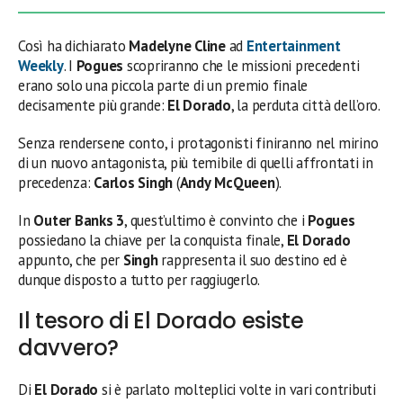
Così ha dichiarato
Madelyne Cline
ad
Entertainment
Weekly
. I
Pogues
scopriranno che le missioni precedenti
erano solo una piccola parte di un premio finale
decisamente più grande:
El Dorado
, la perduta città dell’oro.
Senza rendersene conto, i protagonisti finiranno nel mirino
di un nuovo antagonista, più temibile di quelli affrontati in
precedenza:
Carlos Singh
(
Andy
McQueen
).
In
Outer Banks 3
, quest’ultimo è convinto che i
Pogues
possiedano la chiave per la conquista finale,
El Dorado
appunto, che per
Singh
rappresenta il suo destino ed è
dunque disposto a tutto per raggiugerlo.
Il tesoro di El Dorado esiste
davvero?
Di
El Dorado
si è parlato molteplici volte in vari contributi