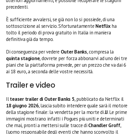
ulteriori aggiornamenti, è possibile recuperare le stagioni
precedenti.
È sufficiente avvalersi, se già non lo si possiede, di una
sottoscrizione al servizio. Sfortunatamente
Netflix
ha
tolto il periodo di prova gratuito in Italia in maniera
definitiva già da tempo.
Di conseguenza per vedere
Outer Banks
, compresa la
quinta stagione
, dovrete per forza abbonarvi ad uno dei tre
piani che la piattaforma prevede, per un prezzo che va dai 6
ai 18 euro, a seconda delle vostre necessità.
Trailer e video
Il
teaser trailer di Outer Banks 5
, pubblicato da Netflix il
18 giugno 2026
, lascia subito intendere quale sarà il motore
della stagione finale: la vendetta per la morte di
JJ
. Le prime
immagini mostrano infatti i Pogues più uniti e determinati
che mai, pronti a mettersi sulle tracce di
Chandler Groff
,
l’uomo responsabile degli eventi che hanno sconvolto il