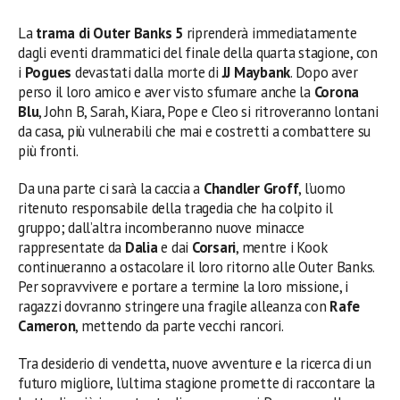
La
trama di Outer Banks 5
riprenderà immediatamente
dagli eventi drammatici del finale della quarta stagione, con
i
Pogues
devastati dalla morte di
JJ Maybank
. Dopo aver
perso il loro amico e aver visto sfumare anche la
Corona
Blu
, John B, Sarah, Kiara, Pope e Cleo si ritroveranno lontani
da casa, più vulnerabili che mai e costretti a combattere su
più fronti.
Da una parte ci sarà la caccia a
Chandler Groff
, l’uomo
ritenuto responsabile della tragedia che ha colpito il
gruppo; dall’altra incomberanno nuove minacce
rappresentate da
Dalia
e dai
Corsari
, mentre i Kook
continueranno a ostacolare il loro ritorno alle Outer Banks.
Per sopravvivere e portare a termine la loro missione, i
ragazzi dovranno stringere una fragile alleanza con
Rafe
Cameron
, mettendo da parte vecchi rancori.
Tra desiderio di vendetta, nuove avventure e la ricerca di un
futuro migliore, l’ultima stagione promette di raccontare la