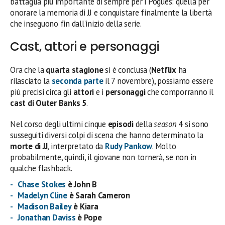
battaglia più importante di sempre per i Pogues: quella per
onorare la memoria di JJ e conquistare finalmente la libertà
che inseguono fin dall’inizio della serie.
Cast, attori e personaggi
Ora che la
quarta stagione
si è conclusa (
Netflix
ha
rilasciato la
seconda parte
il 7 novembre), possiamo essere
più precisi circa gli
attori
e i
personaggi
che comporranno il
cast di Outer Banks 5
.
Nel corso degli ultimi cinque
episodi
della
season
4 si sono
susseguiti diversi colpi di scena che hanno determinato la
morte di JJ
, interpretato da
Rudy Pankow
. Molto
probabilmente, quindi, il giovane non tornerà, se non in
qualche flashback.
Chase Stokes
è
John B
Madelyn Cline
è Sarah Cameron
Madison Bailey
è Kiara
Jonathan Daviss
è Pope