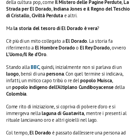
della cultura pop, come
Il Mistero delle Pagine Perdute, La
Strada per El Dorado, Indiana Jones e il Regno del Teschio
di Cristallo, Civiltà Perduta
e altri.
Ma
la storia del tesoro di El Dorado è vera
?
C’è più di un mito collegato a
El Dorado
. La storia fa
riferimento a
El Hombre Dorado
o
El Rey Dorado
, ovvero
L’Uomo/Il Re d’Oro
.
Stando alla
BBC
, quindi, inizialmente non si parlava di un
luogo
, bensì di una
persona
. Con quel termine si indicava,
infatti, un mitico capo tribù o re del
popolo Muisca
,
un
popolo indigeno dell’Altiplano Cundiboyacense
della
Colombia
.
Come rito di iniziazione, si copriva di polvere d’oro e si
immergeva nella
laguna di Guatavita
, mentre i presenti al
rituale lanciavano oro e altri gioielli nel lago.
Col tempo,
El Dorado
è passato dall’essere una persona ad