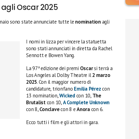
 agli Oscar 2025
nnaio sono state annunciate tutte le
nomination
agli
I nomi in lizza per vincere la statuetta
sono stati annunciati in diretta da Rachel
Sennott e Bowen Yang.
La 97ª edizione dei premi
Oscar
si terrà a
Los Angeles al Dolby Theatre il
2 marzo
2025
. Con il maggior numero di
candidature, trionfano
Emilia Pérez
con
13 nomination,
Wicked
con 10,
The
Brutalist
con 10,
A Complete Unknown
con 8,
Conclave
con 8 e
Anora
con 6.
Ecco tutti i film e gli attori in gara.