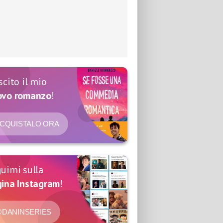
scito il mio
ovo romanzo
!
CQUISTALO ORA
uimi sulla
ina Instagram
!
DANINSERIES