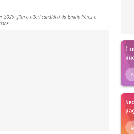
 2025: film e attori candidati da Emilia Pérez e
tance
È u
nu
A
Seg
pag
@