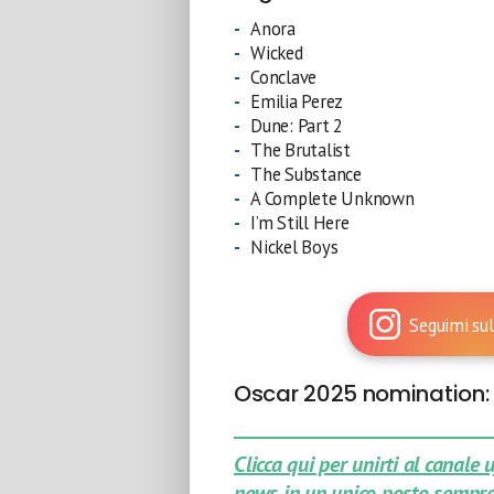
Anora
Wicked
Conclave
Emilia Perez
Dune: Part 2
The Brutalist
The Substance
A Complete Unknown
I’m Still Here
Nickel Boys
Seguimi sul
Oscar 2025 nomination: 
Clicca qui per unirti al canale
news in un unico posto sempre