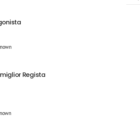
gonista
nknown
miglior Regista
known