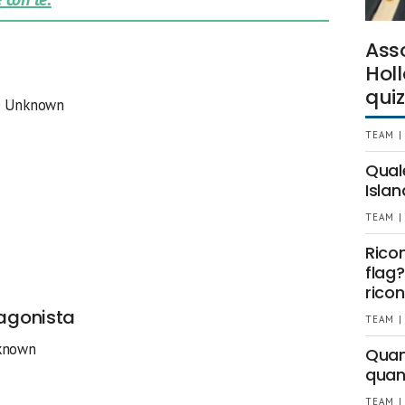
Ass
Holl
quiz
e Unknown
TEAM |
Qual
Islan
TEAM |
Rico
flag?
ricon
tagonista
TEAM |
nknown
Quant
quan
TEAM |