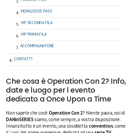
MONGOOSE PASS
VIP SECONDA FILA
VIP PRIMA FILA
ACCOMPAGNATORE
CONTATTI
Che cosa è Operation Con 2? Info,
date e luogo per l evento
dedicato a Once Upon a Time
Non sapete che cos’è
Operation Con 2
? Niente paura, noi di
DANinSERIES
siamo, come sempre, a vostra disposizione.
Innanzitutto è un evento, una cosiddetta
convention
, come
il “
con
” del nome suggerisce, dedicata ad una
serie TV