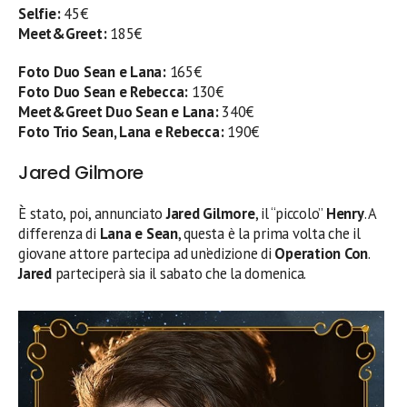
Selfie:
45€
Meet&Greet:
185€
Foto Duo Sean e Lana:
165€
Foto Duo Sean e Rebecca:
130€
Meet&Greet Duo Sean e Lana:
340€
Foto Trio Sean, Lana e Rebecca:
190€
Jared Gilmore
È stato, poi, annunciato
Jared Gilmore
, il “piccolo”
Henry
. A
differenza di
Lana e Sean
, questa è la prima volta che il
giovane attore partecipa ad un’edizione di
Operation Con
.
Jared
parteciperà sia il sabato che la domenica.