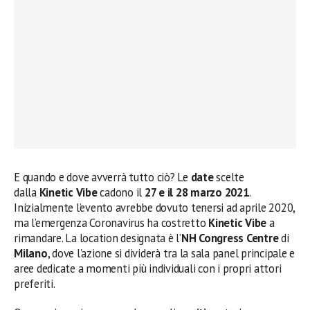
E quando e dove avverrà tutto ciò? Le
date
scelte
dalla
Kinetic Vibe
cadono il
27 e il 28 marzo 2021
.
Inizialmente l’evento avrebbe dovuto tenersi ad aprile 2020,
ma l’emergenza Coronavirus ha costretto
Kinetic Vibe
a
rimandare. La location designata è l’
NH Congress Centre
di
Milano
, dove l’azione si dividerà tra la sala panel principale e
aree dedicate a momenti più individuali con i propri attori
preferiti.