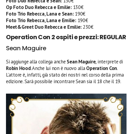
Foto Duo Rebecca e Sean:
130€
Op
Foto Duo Rebecca e Emilie:
130€
Foto Trio Rebecca, Lana e Sean:
190€
Foto Trio Rebecca, Lana e Emilie:
190€
Meet&Greet Duo Rebecca e Emilie:
230€
Operation Con 2 ospiti e prezzi: REGULAR
Sean Maguire
Si aggiunge alla collega anche
Sean Maguire
, interprete di
Robin Hood
. Anche lui non è nuovo alla
Operation Con
.
L’attore è, infatti, già stato dei nostri nel corso della prima
edizione. Sarà possibile incontrare Sean sia il 18 che il 19.