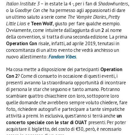
Italian Institute 3
– in estate la 4 -, per i fan di
Shadowhunters
,
o la
Goodbye Con
che ha permesso agli appassionati di dare
un ultimo saluto a serie come
The Vampire Diaries
,
Pretty
Little Liars
e
Teen Wolf
, giusto per fare qualche esempio.
Ovviamente, come intuirete dall’aggiunta di un
2
al nome
della convention, si tratta di una seconda edizione. La prima
Operation Con
risale, infatti, ad aprile 2019, tenutasi in
concomitanza di un altro evento che vedrà anch’esso un
nuovo allestimento:
Fandom Vibes
.
Ma cosa mette a disposizione dei partecipanti
Operation
Con 2
? Come di consueto in occasione di questi eventi, i
presenti avranno la straordinaria opportunità di incontrare
di persona le star che seguono e tanto amano. Potranno
scambiare quattro chiacchiere con loro, sottoporre loro
quelle domande che avrebbero sempre voluto chiedere, fare
foto, richiedere autografi e partecipare a tante simpatiche
attività a premi. In esclusiva, quest’anno si terrà anche
un
concerto speciale con le star di OUAT
presenti. Per poter
acquistare il biglietto, del costo di €30, però, è necessario