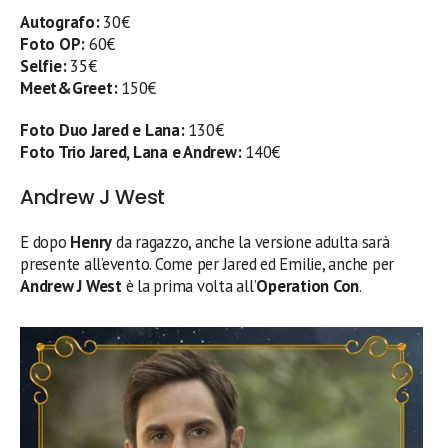
Autografo:
30€
Foto OP:
60€
Selfie:
35€
Meet&Greet:
150€
Foto Duo Jared e Lana:
130€
Foto Trio Jared, Lana e Andrew:
140€
Andrew J West
E dopo
Henry
da ragazzo, anche la versione adulta sarà
presente all’evento. Come per Jared ed Emilie, anche per
Andrew J West
è la prima volta all’
Operation Con
.