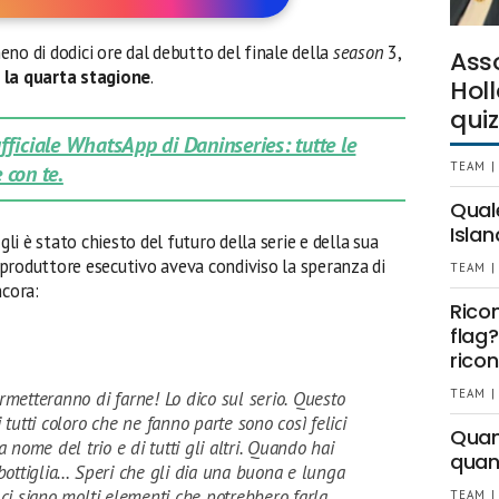
no di dodici ore dal debutto del finale della
season
3,
Ass
 la quarta stagione
.
Holl
quiz
 ufficiale WhatsApp di Daninseries: tutte le
TEAM |
 con te.
Qual
Islan
gli è stato chiesto del futuro della serie e della sua
e produttore esecutivo aveva condiviso la speranza di
TEAM |
ncora:
Rico
flag?
ricon
TEAM |
rmetteranno di farne! Lo dico sul serio. Questo
tutti coloro che ne fanno parte sono così felici
Quant
a nome del trio e di tutti gli altri. Quando hai
quan
 bottiglia… Speri che gli dia una buona e lunga
 ci siano molti elementi che potrebbero farla
TEAM |