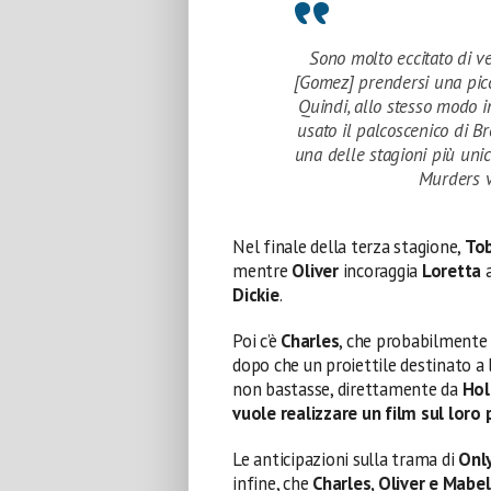
Sono molto eccitato di v
[Gomez] prendersi una picc
Quindi, allo stesso modo i
usato il palcoscenico di B
una delle stagioni più unic
Murders v
Nel finale della terza stagione,
To
mentre
Oliver
incoraggia
Loretta
a
Dickie
.
Poi c’è
Charles
, che probabilmente
dopo che un proiettile destinato a l
non bastasse, direttamente da
Hol
vuole realizzare un film sul loro
Le anticipazioni sulla trama di
Only
infine, che
Charles, Oliver e Mabe