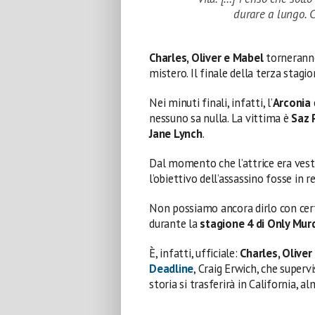
durare a lungo. C
Charles, Oliver e Mabel
torneranno
mistero. Il finale della terza stagi
Nei minuti finali, infatti, l’
Arconia
nessuno sa nulla. La vittima è
Saz 
Jane Lynch
.
Dal momento che l’attrice era vest
l’obiettivo dell’assassino fosse in 
Non possiamo ancora dirlo con cer
durante la
stagione 4 di Only Murd
È, infatti, ufficiale:
Charles, Olive
Deadline
, Craig Erwich, che super
storia si trasferirà in California, a