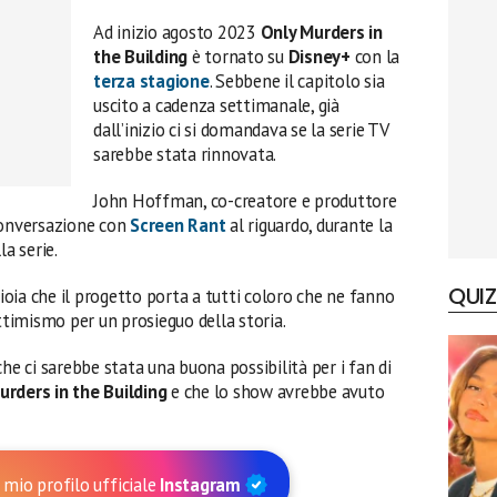
Ad inizio agosto 2023
Only Murders in
the Building
è tornato su
Disney+
con la
terza stagione
. Sebbene il capitolo sia
uscito a cadenza settimanale, già
dall’inizio ci si domandava se la serie TV
sarebbe stata rinnovata.
John Hoffman, co-creatore e produttore
conversazione con
Screen Rant
al riguardo, durante la
la serie.
QUIZ
oia che il progetto porta a tutti coloro che ne fanno
ottimismo per un prosieguo della storia.
he ci sarebbe stata una buona possibilità per i fan di
urders in the Building
e che lo show avrebbe avuto
 mio profilo ufficiale
Instagram