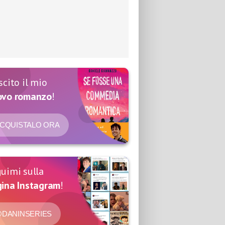
scito il mio
ovo romanzo
!
CQUISTALO ORA
uimi sulla
ina Instagram
!
DANINSERIES