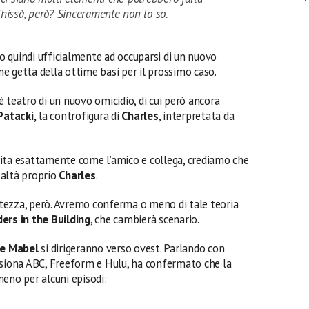
hissà, però? Sinceramente non lo so.
 quindi ufficialmente ad occuparsi di un nuovo
one getta della ottime basi per il prossimo caso.
è teatro di un nuovo omicidio, di cui però ancora
Patacki,
la controfigura di
Charles
, interpretata da
ita esattamente come l’amico e collega, crediamo che
realtà proprio
Charles
.
tezza, però. Avremo conferma o meno di tale teoria
ers in the Building
, che cambierà scenario.
r e Mabel
si dirigeranno verso ovest. Parlando con
visiona ABC, Freeform e Hulu, ha confermato che la
lmeno per alcuni episodi: