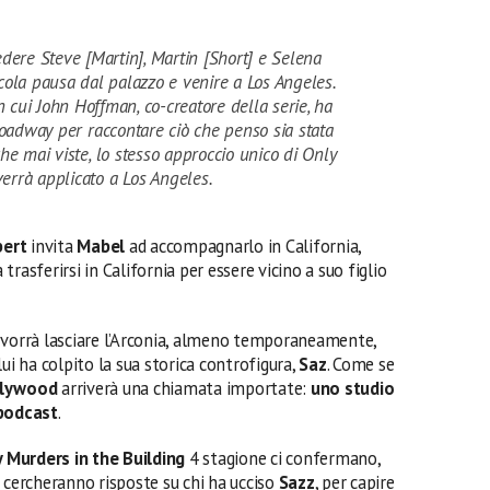
edere Steve [Martin], Martin [Short] e Selena
ola pausa dal palazzo e venire a Los Angeles.
n cui John Hoffman, co-creatore della serie, ha
roadway per raccontare ciò che penso sia stata
he mai viste, lo stesso approccio unico di Only
errà applicato a Los Angeles.
bert
invita
Mabel
ad accompagnarlo in California,
 trasferirsi in California per essere vicino a suo figlio
 vorrà lasciare l’Arconia, almeno temporaneamente,
ui ha colpito la sua storica controfigura,
Saz
. Come se
lywood
arriverà una chiamata importate:
uno studio
 podcast
.
 Murders in the Building
4 stagione ci confermano,
l
cercheranno risposte su chi ha ucciso
Sazz
, per capire