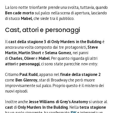
La loro notte trionfante prende una svolta, tuttavia, quando
Ben cade morto
sul palco nella scena di apertura, lasciando
di stucco
Mabel
, che siede tra il pubblico.
Cast, attori e personaggi
Il
cast della stagione 3 di Only Murders in the Building
è
ancora una volta composto dai tre protagonisti,
Steve
Martin
,
Martin Short
e
Selena Gomez
, nei panni
di
Charles
,
Oliver
e
Mabel
. Per quanto riguarda gli altri
attori
e
personaggi
, ci sono state parecchie
new entry
.
Citiamo
Paul Rudd
, apparso nel
finale della stagione 2
come
Ben Glenroy
, star di Broadway che però muore
improvvisamente sul palco. Proprio questo è il mistero dei
nuovi episodi.
Inoltre anche
Jesse Williams di Grey’s Anatomy
si unisce al
cast
di
Only Murders In the Building
. Nella
terza stagione
ha un ruolo ricorrente, ha confermato
EW
e interpreta un