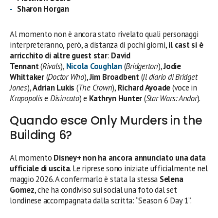
Sharon Horgan
Al momento non è ancora stato rivelato quali personaggi
interpreteranno, però, a distanza di pochi giorni,
il cast si è
arricchito di altre guest star
:
David
Tennant
(
Rivals
),
Nicola Coughlan
(
Bridgerton
),
Jodie
Whittaker
(
Doctor Who
),
Jim Broadbent
(
Il diario di Bridget
Jones
),
Adrian Lukis
(
The Crown
),
Richard Ayoade
(voce in
Krapopolis
e
Disincato
) e
Kathryn Hunter
(
Star Wars: Andor
).
Quando esce Only Murders in the
Building 6?
Al momento
Disney+ non ha ancora annunciato una data
ufficiale di uscita
. Le riprese sono iniziate ufficialmente nel
maggio 2026. A confermarlo è stata la stessa
Selena
Gomez
, che ha condiviso sui social una foto dal set
londinese accompagnata dalla scritta: “Season 6 Day 1”.