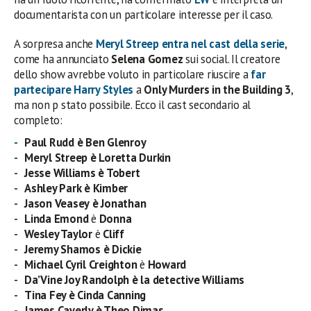
documentarista con un particolare interesse per il caso.
A sorpresa anche
Meryl Streep
entra nel
cast
della serie
,
come ha annunciato
Selena Gomez
sui social. Il creatore
dello show avrebbe voluto in particolare riuscire a
far
partecipare
Harry Styles
a
Only Murders in the Building 3
,
ma non p stato possibile. Ecco il cast secondario al
completo:
Paul Rudd è Ben Glenroy
Meryl Streep è Loretta Durkin
Jesse Williams è Tobert
Ashley Park è Kimber
Jason Veasey
è Jonathan
Linda Emond
è
Donna
Wesley Taylor
è
Cliff
Jeremy Shamos
è Dickie
Michael Cyril Creighton
è
Howard
Da’Vine Joy Randolph è la detective Williams
Tina Fey è Cinda Canning
James Caverly è Theo Dimas