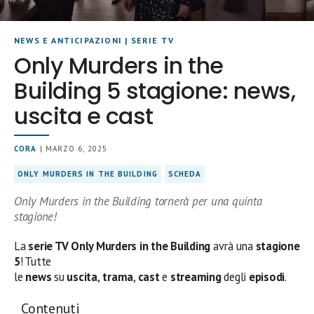
NEWS E ANTICIPAZIONI
|
SERIE TV
Only Murders in the
Building 5 stagione: news,
uscita e cast
CORA
| MARZO 6, 2025
ONLY MURDERS IN THE BUILDING
SCHEDA
Only Murders in the Building tornerà per una quinta
stagione!
La
serie TV Only Murders in the Building
avrà una
stagione
5
! Tutte
le
news
su
uscita
,
trama
,
cast
e
streaming
degli
episodi
.
Contenuti