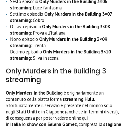
Sesto episodio
Only Murders in the Building 3×06
streaming
: Luce fantasma
Settimo episodio
Only Murders in the Building 3×07
streaming
: Cobro
Ottavo episodio
Only Murders in the Building 3×08
streaming
: Prova all’italiana
Nono episodio
Only Murders in the Building 3×09
streaming
: Trenta
Decimo episodio
Only Murders in the Building 3×10
streaming
: Si va in scena
Only Murders in the Building 3
streaming
Only Murders in the Building
è originariamente un
contenuto della piattaforma
streaming Hulu
.
Sfortunatamente il servizio è presente nel mondo solo
negli Stati Uniti e in Giappone (anche se in termini diversi),
di conseguenza per poter vedere online qui
in
Italia
lo
show con Selena Gomez
, compresa la
stagione