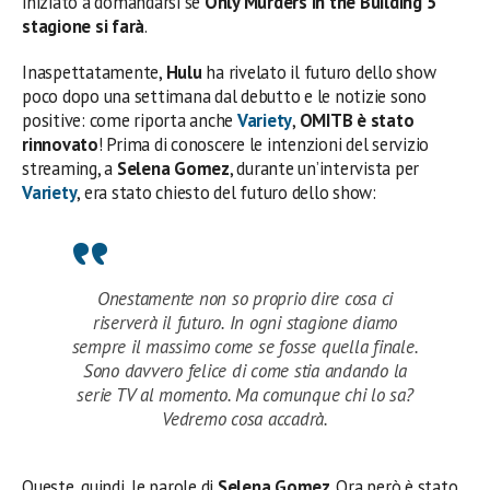
iniziato a domandarsi se
Only Murders in the Building 5
stagione si farà
.
Inaspettatamente,
Hulu
ha rivelato il futuro dello show
poco dopo una settimana dal debutto e le notizie sono
positive: come riporta anche
Variety
,
OMITB è stato
rinnovato
! Prima di conoscere le intenzioni del servizio
streaming, a
Selena Gomez
, durante un’intervista per
Variety
, era stato chiesto del futuro dello show:
Onestamente non so proprio dire cosa ci
riserverà il futuro. In ogni stagione diamo
sempre il massimo come se fosse quella finale.
Sono davvero felice di come stia andando la
serie TV al momento. Ma comunque chi lo sa?
Vedremo cosa accadrà.
Queste, quindi, le parole di
Selena Gomez
. Ora però è stato