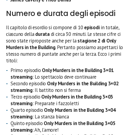
Numero e durata degli episodi
Il capitolo di esordio si compone di 10
episodi
in totale,
ciascuno della
durata
di circa 30 minuti. Le stesse cifre ci
sono state riproposte anche per la
stagione 2 di Only
Murders in the Building
. Pertanto possiamo aspettarci lo
stesso numero di puntate anche per la terza. Ecco i primi
titoli:
Primo episodio
Only Murders in the Building 3×01
streaming
: Lo spettacolo deve continuare
Secondo episodio
Only Murders in the Building 3×02
streaming
: Il battito non si ferma
Terzo episodio
Only Murders in the Building 3×03
streaming
: Preparate i fazzoletti
Quarto episodio
Only Murders in the Building 3×04
streaming
: La stanza bianca
Quinto episodio
Only Murders in the Building 3×05
streaming
: Ah, l’amore!