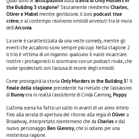
Quali sono le
anticipazioni
sulla
trama di Only Murders in
the Building 3 stagione
? Sicuramente rivedremo
Charles,
Oliver e Mabel
mentre gestiscono il loro
podcast true
crime
, e al contempo risolvono omicidi avvenuti tra le mura
dell’
Arconia
.
La serie è caratterizzata da una veste comedy, mentre gli
eventi che accadono sono sempre più cupi. Nella stagione 2
il trio è vittima di un inganno: qualcuno li vuole incastrare.
Inoltre i protagonisti si scontrano con un podcast rivale, che
vuole spodestarli con l’accusa di essere degli omicidi.
Come proseguirà la storia
Only Murders in the Building 3
? Il
finale della stagione
precedente ha rivelato che l’assassino
di
Bunny
era in realtà l’assistente di Cinda Canning,
Poppy
.
L’ultima scena ha fatto un salto in avanti di un anno intero
fino alla serata di apertura del ritorno alla regia di
Oliver
a
Broadway, interpretato nientemeno che da
Charles
e dal
nuovo personaggio
Ben Glenroy
, che si odiano per una
misteriosa ragione.