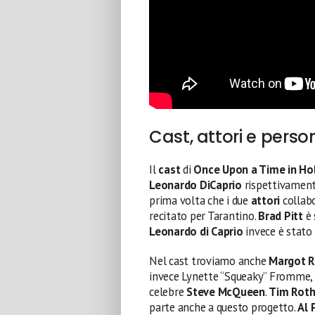
Cast, attori e pers
Il
cast
di
Once Upon a Time in H
Leonardo DiCaprio
rispettivament
prima volta che i due
attori
collab
recitato per Tarantino.
Brad Pitt
è 
Leonardo di Caprio
invece è stato 
Nel cast troviamo anche
Margot R
invece Lynette “Squeaky” Fromme,
celebre
Steve McQueen
.
Tim Rot
parte anche a questo progetto.
Al 