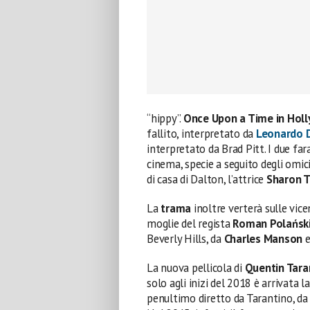
“hippy”.
Once Upon a Time in Hol
fallito, interpretato da
Leonardo D
interpretato da Brad Pitt. I due fa
cinema, specie a seguito degli omici
di casa di Dalton, l’attrice
Sharon T
La
trama
inoltre verterà sulle vic
moglie del regista
Roman
Polańsk
Beverly Hills, da
Charles
Manson
e
La nuova pellicola di
Quentin Tara
solo agli inizi del 2018 è arrivata 
penultimo diretto da Tarantino, da