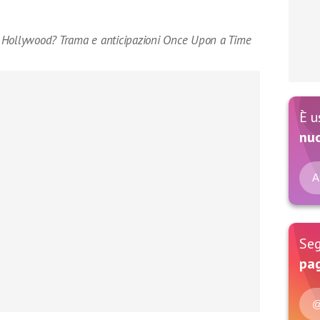
 Hollywood? Trama e anticipazioni Once Upon a Time
È u
nu
A
Seg
pag
@