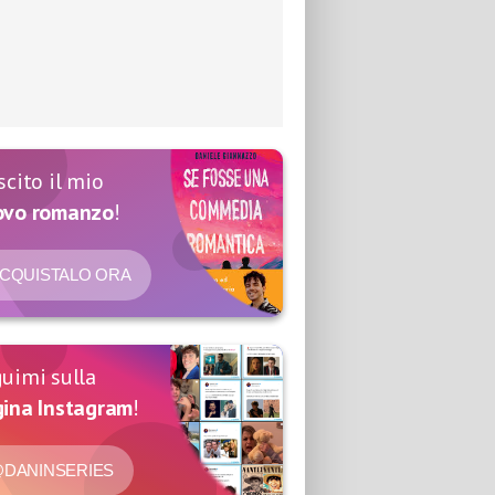
scito il mio
ovo romanzo
!
CQUISTALO ORA
uimi sulla
ina Instagram
!
DANINSERIES