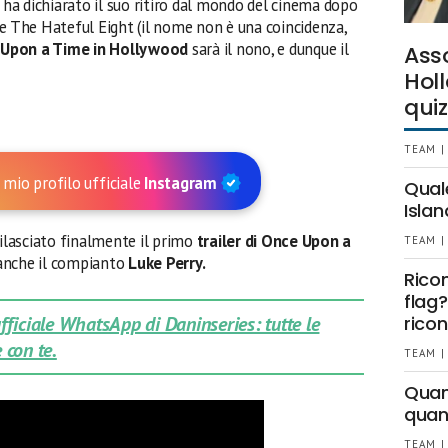
a ha dichiarato il suo ritiro dal mondo del cinema dopo
he The Hateful Eight (il nome non è una coincidenza,
Upon a Time in
Hollywood
sarà il nono, e dunque il
Ass
Holl
quiz
TEAM |
 mio profilo ufficiale
Instagram
Qual
Islan
ilasciato finalmente il primo
trailer di Once Upon a
TEAM |
 anche il compianto
Luke Perry.
Rico
flag?
 ufficiale WhatsApp di Daninseries: tutte le
ricon
 con te.
TEAM |
Quant
quan
TEAM |