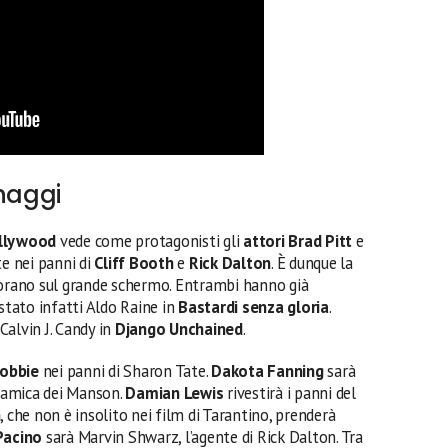
onaggi
ollywood
vede come protagonisti gli
attori Brad Pitt
e
e nei panni di
Cliff Booth
e
Rick Dalton
. È dunque la
orano sul grande schermo. Entrambi hanno già
stato infatti Aldo Raine in
Bastardi senza gloria
.
Calvin J. Candy in
Django Unchained
.
obbie
nei panni di Sharon Tate.
Dakota Fanning
sarà
 amica dei Manson.
Damian Lewis
rivestirà i panni del
h
, che non è insolito nei film di Tarantino, prenderà
Pacino
sarà Marvin Shwarz, l’agente di Rick Dalton. Tra