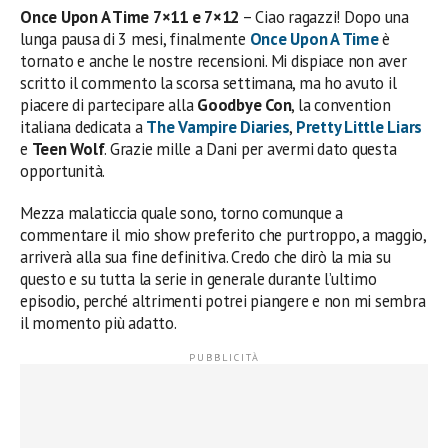
Once Upon A Time 7×11 e 7×12
– Ciao ragazzi! Dopo una
lunga pausa di 3 mesi, finalmente
Once Upon A Time
è
tornato e anche le nostre recensioni. Mi dispiace non aver
scritto il commento la scorsa settimana, ma ho avuto il
piacere di partecipare alla
Goodbye Con
, la convention
italiana dedicata a
The Vampire Diaries
,
Pretty Little Liars
e
Teen Wolf
. Grazie mille a Dani per avermi dato questa
opportunità.
Mezza malaticcia quale sono, torno comunque a
commentare il mio show preferito che purtroppo, a maggio,
arriverà alla sua fine definitiva. Credo che dirò la mia su
questo e su tutta la serie in generale durante l’ultimo
episodio, perché altrimenti potrei piangere e non mi sembra
il momento più adatto.