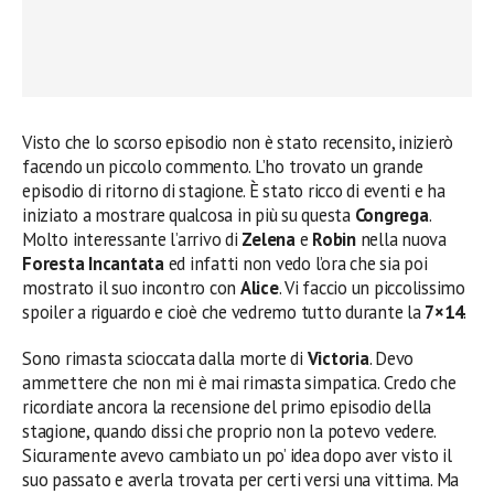
Visto che lo scorso episodio non è stato recensito, inizierò
facendo un piccolo commento. L’ho trovato un grande
episodio di ritorno di stagione. È stato ricco di eventi e ha
iniziato a mostrare qualcosa in più su questa
Congrega
.
Molto interessante l’arrivo di
Zelena
e
Robin
nella nuova
Foresta Incantata
ed infatti non vedo l’ora che sia poi
mostrato il suo incontro con
Alice
. Vi faccio un piccolissimo
spoiler a riguardo e cioè che vedremo tutto durante la
7×14
.
Sono rimasta scioccata dalla morte di
Victoria
. Devo
ammettere che non mi è mai rimasta simpatica. Credo che
ricordiate ancora la recensione del primo episodio della
stagione, quando dissi che proprio non la potevo vedere.
Sicuramente avevo cambiato un po’ idea dopo aver visto il
suo passato e averla trovata per certi versi una vittima. Ma