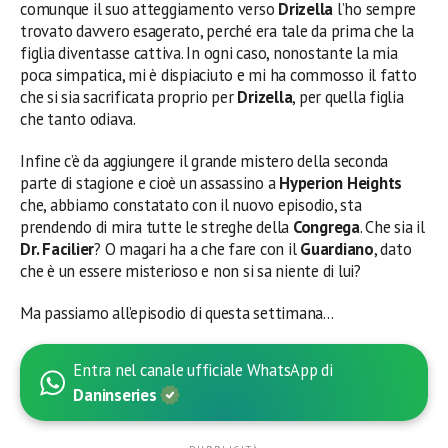
comunque il suo atteggiamento verso
Drizella
l’ho sempre
trovato davvero esagerato, perché era tale da prima che la
figlia diventasse cattiva. In ogni caso, nonostante la mia
poca simpatica, mi è dispiaciuto e mi ha commosso il fatto
che si sia sacrificata proprio per
Drizella
, per quella figlia
che tanto odiava.
Infine c’è da aggiungere il grande mistero della seconda
parte di stagione e cioè un assassino a
Hyperion Heights
che, abbiamo constatato con il nuovo episodio, sta
prendendo di mira tutte le streghe della
Congrega
. Che sia il
Dr. Facilier
? O magari ha a che fare con il
Guardiano
, dato
che è un essere misterioso e non si sa niente di lui?
Ma passiamo all’episodio di questa settimana…
Entra nel canale ufficiale WhatsApp di
Daninseries