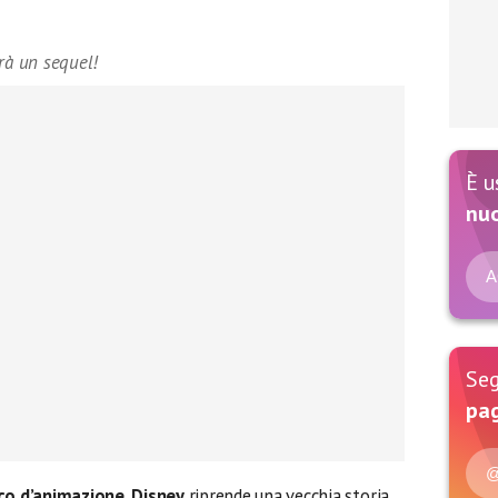
vrà un sequel!
È u
nu
A
Seg
pag
@
ico d’animazione
,
Disney
riprende una vecchia storia