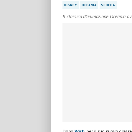
DISNEY
OCEANIA
SCHEDA
Il classico d’animazione Oceania a
Dopo
Wish
, per il suo nuovo
class