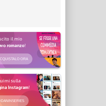
scito il mio
ovo romanzo
!
CQUISTALO ORA
uimi sulla
ina Instagram
!
DANINSERIES