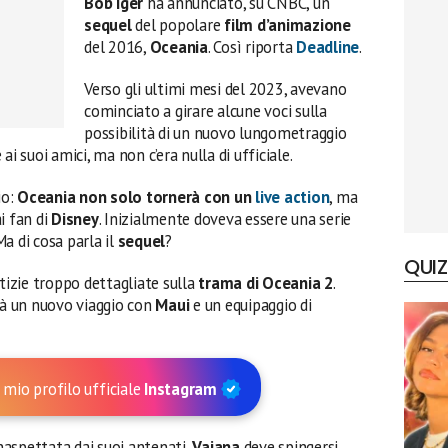
Bob
Iger
ha annunciato, su CNBC, un
sequel
del popolare
film d’animazione
del 2016,
Oceania
. Così riporta
Deadline
.
Verso gli ultimi mesi del 2023, avevano
cominciato a girare alcune voci sulla
possibilità di un nuovo lungometraggio
 ai suoi amici, ma non c’era nulla di ufficiale.
io:
Oceania non solo tornerà con un
live action
, ma
i fan di
Disney
. Inizialmente doveva essere una serie
a di cosa parla il
sequel
?
QUIZ
izie troppo dettagliate sulla
trama di Oceania 2
.
à un nuovo viaggio con
Maui
e un equipaggio di
 mio profilo ufficiale
Instagram
aspettata dai suoi antenati,
Vaiana
deve spingersi