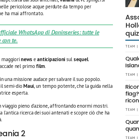
 nelle pericolose acque perdute da tempo per
he ha mai affrontato.
Ass
Holl
 ufficiale WhatsApp di Daninseries: tutte le
quiz
 con te.
TEAM |
Qual
o maggiori
news
e
anticipazioni
sul
sequel
.
Islan
 accade nel primo
film
.
TEAM |
n una missione audace per salvare il suo popolo.
il semi-dio
Maui
, un tempo potente, che la guida nella
Rico
trice esperta.
flag?
ricon
n viaggio pieno d’azione, affrontando enormi mostri.
TEAM |
l’antica ricerca dei suoi antenati e scopre ciò che ha
à.
Quant
quan
eania 2
TEAM |