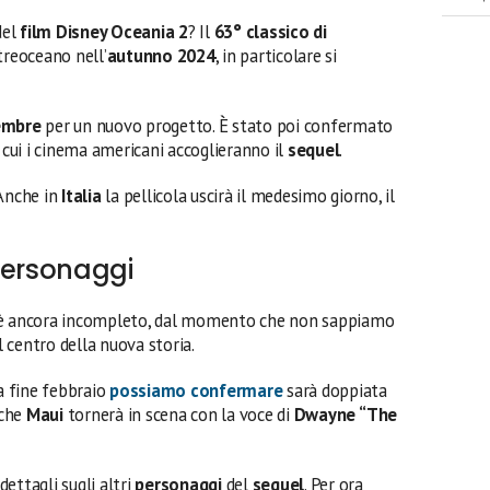
el
film Disney Oceania 2
? Il
63° classico di
ltreoceano nell’
autunno 2024
, in particolare si
embre
per un nuovo progetto. È stato poi confermato
n cui i cinema americani accoglieranno il
sequel
.
 Anche in
Italia
la pellicola uscirà il medesimo giorno, il
personaggi
è ancora incompleto, dal momento che non sappiamo
 centro della nuova storia.
a fine febbraio
possiamo confermare
sarà doppiata
nche
Maui
tornerà in scena con la voce di
Dwayne “The
ettagli sugli altri
personaggi
del
sequel
. Per ora