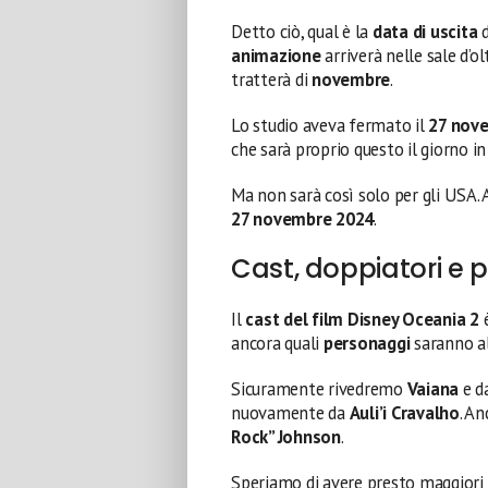
Detto ciò, qual è la
data di uscita
d
animazione
arriverà nelle sale d’o
tratterà di
novembre
.
Lo studio aveva fermato il
27 nov
che sarà proprio questo il giorno i
Ma non sarà così solo per gli USA.
27 novembre 2024
.
Cast, doppiatori e 
Il
cast del film Disney Oceania 2
ancora quali
personaggi
saranno al
Sicuramente rivedremo
Vaiana
e d
nuovamente da
Auli’i Cravalho
. A
Rock” Johnson
.
Speriamo di avere presto maggiori d