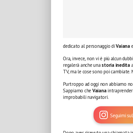
dedicato al personaggio di
Vaiana
e
Ora, invece, non vi è più alcun dubb
regalerà anche una
storia inedita
a
TV, ma le cose sono poi cambiate. M
Purtroppo ad oggi non abbiamo not
Sappiamo che
Vaiana
intraprender
improbabili navigatori.
Seguimi sul
Dopo aver ricevuto una chiamata in