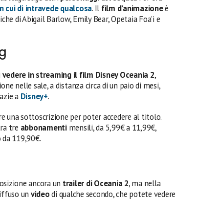
n cui di intravede qualcosa
. Il
film d’animazione
è
iche di Abigail Barlow, Emily Bear, Opetaia Foa’i e
ng
i
vedere in streaming il film Disney Oceania 2
,
ne nelle sale, a distanza circa di un paio di mesi,
azie a
Disney+
.
 una sottoscrizione per poter accedere al titolo.
tra tre
abbonamenti
mensili, da 5,99€ a 11,99€,
o da 119,90€.
posizione ancora un
trailer di Oceania 2
, ma nella
iffuso un
video
di qualche secondo, che potete vedere