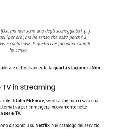
nifica, ma non sono una degli sceneggiatori. […]
el “per ora”, ma ha senso che esita, perché il
os e confusione. È quello che facciamo. Quindi
ha senso.
iderare definitivamente la
quarta stagione
di
Non
e TV in streaming
arole di
John McEnroe
, sembra che non ci sarà una
a alternativa per immergersi nuovamente nelle
 la
serie TV
.
sono disponibili su
Netflix
. Nel catalogo del servizio