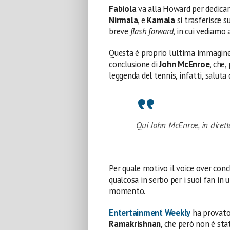
Fabiola
va alla Howard per dedicars
Nirmala
, e
Kamala
si trasferisce s
breve
flash forward
, in cui vediamo
Questa è proprio l’ultima immagine
conclusione di
John McEnroe
, che,
leggenda del tennis, infatti, saluta
Qui John McEnroe, in dirett
Per quale motivo il voice over conc
qualcosa in serbo per i suoi fan in 
momento.
Entertainment Weekly
ha provato
Ramakrishnan
, che però non è stat