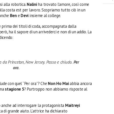
i alla robotica.
Nalini
ha trovato l’amore, così come
ulla costa est per lavoro. Scopriamo tutto ciò in un
 anche
Ben
e
Devi
insieme al college.
 prima dei titoli di coda, accompagnata dalla
 però, ha il sapore di un arrivederci e non di un addio. La
 dicendo:
a da Princeton, New Jersey. Passo e chiudo.
Per
ora
.
lude con quel “Per ora”? Che
Non Ho Mai
abbia ancora
una
stagione 5
? Purtroppo non abbiamo risposte al
 anche ad interrogare la protagonista
Maitreyi
a di grande aiuto. L’attrice ha dichiarato