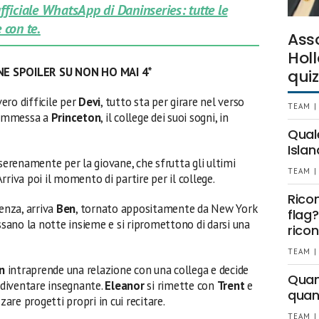
 ufficiale WhatsApp di Daninseries: tutte le
 con te.
Ass
Holl
E SPOILER SU NON HO MAI 4*
quiz
ero difficile per
Devi
, tutto sta per girare nel verso
TEAM |
e ammessa a
Princeton
, il college dei suoi sogni, in
Qual
Islan
 serenamente per la giovane, che sfrutta gli ultimi
TEAM |
rriva poi il momento di partire per il college.
Rico
tenza, arriva
Ben
, tornato appositamente da New York
flag?
ssano la notte insieme e si ripromettono di darsi una
ricon
TEAM |
n
intraprende una relazione con una collega e decide
Quant
r diventare insegnante.
Eleanor
si rimette con
Trent
e
quan
zare progetti propri in cui recitare.
TEAM |