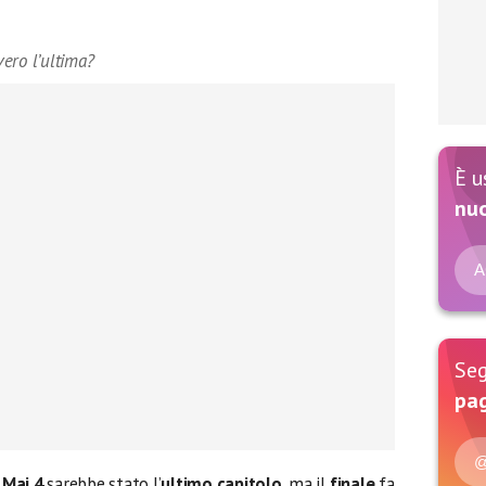
ero l’ultima?
È u
nu
A
Seg
pag
@
 Mai 4
sarebbe stato l’
ultimo capitolo
, ma il
finale
fa