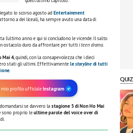
quest’ultimo capitolo.
piegato lo scorso agosto ad
Entertainment
attorno a dei liceali, ha sempre avuto una data di
a l’ultimo anno e qui si concludono le vicende. Il salto
un ostacolo duro da affrontare per tutti i
teen drama
.
 Mai 4
, quindi, con la consapevolezza che i dieci
o stati gli ultimi. Effettivamente
le
storyline
di tutti
sione
.
QUIZ
 mio profilo ufficiale
Instagram
a domandarsi se davvero la
stagione 5 di Non Ho Mai
re sono proprio le
ultime parole del voice over di
di.