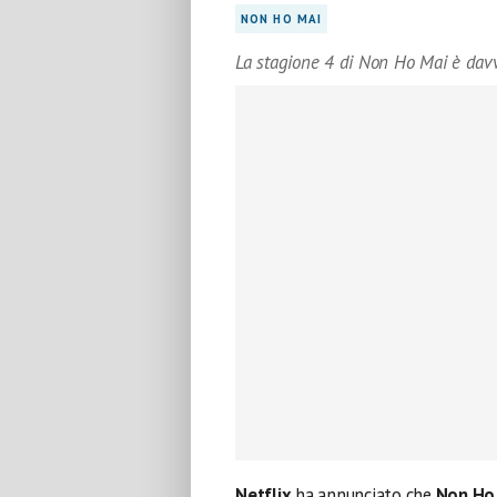
NON HO MAI
La stagione 4 di Non Ho Mai è davv
Netflix
ha annunciato che
Non Ho