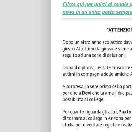
Clicca qui per unirti al canale
news in un unico posto sempre
*ATTENZION
Dopo un altro anno scolastico davv
giusto. All’ultimo la giovane vien
seguito ad una serie di delusioni.
Dopo il diploma, l’estate trascorre
attimi in compagnia delle amiche. A
A sorpresa, la sere prima della par
per dire a
Devi
che la ama. I due pa
possibilità al college.
Per quanto riguarda gli altri,
Paxto
di tornare al college in Arizona pe
studia per diventare regista e realiz