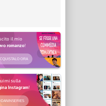
scito il mio
ovo romanzo
!
CQUISTALO ORA
uimi sulla
ina Instagram
!
DANINSERIES