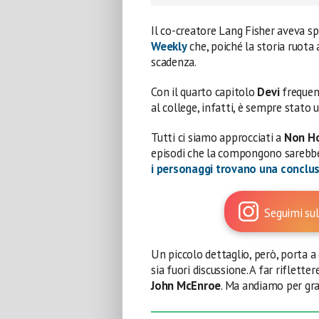
Il co-creatore Lang Fisher aveva s
Weekly
che, poiché la storia ruota 
scadenza.
Con il quarto capitolo
Devi
frequent
al college, infatti, è sempre stato 
Tutti ci siamo approcciati a
Non Ho
episodi che la compongono sarebber
i personaggi trovano una conclu
Seguimi sul
Un piccolo dettaglio, però, porta 
sia fuori discussione. A far riflette
John McEnroe
. Ma andiamo per gra