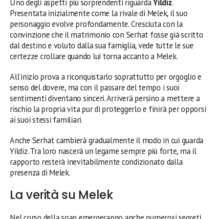
Uno degli aspetti più sorprendenti riguarda
Yildiz
.
Presentata inizialmente come la rivale di Melek, il suo
personaggio evolve profondamente. Cresciuta con la
convinzione che il matrimonio con Serhat fosse già scritto
dal destino e voluto dalla sua famiglia, vede tutte le sue
certezze crollare quando lui torna accanto a Melek.
All’inizio prova a riconquistarlo soprattutto per orgoglio e
senso del dovere, ma con il passare del tempo i suoi
sentimenti diventano sinceri. Arriverà persino a mettere a
rischio la propria vita pur di proteggerlo e finirà per opporsi
ai suoi stessi familiari.
Anche Serhat cambierà gradualmente il modo in cui guarda
Yildiz. Tra loro nascerà un legame sempre più forte, ma il
rapporto resterà inevitabilmente condizionato dalla
presenza di Melek.
La verità su Melek
Nel corso della soap emergeranno anche numerosi segreti