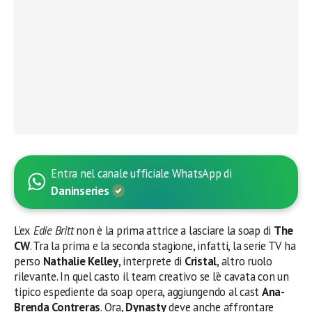
Entra nel canale ufficiale WhatsApp di
Daninseries
L’ex
Edie Britt
non è la prima attrice a lasciare la soap di
The
CW
. Tra la prima e la seconda stagione, infatti, la serie TV ha
perso
Nathalie Kelley
, interprete di
Cristal
, altro ruolo
rilevante. In quel casto il team creativo se l’è cavata con un
tipico espediente da soap opera, aggiungendo al cast
Ana-
Brenda Contreras
. Ora,
Dynasty
deve anche affrontare