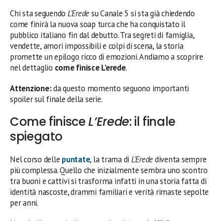
Chi sta seguendo
L’Erede
su Canale 5 si sta già chiedendo
come finirà la nuova soap turca che ha conquistato il
pubblico italiano fin dal debutto. Tra segreti di famiglia,
vendette, amori impossibili e colpi di scena, la storia
promette un epilogo ricco di emozioni. Andiamo a scoprire
nel dettaglio
come finisce L’erede
.
Attenzione:
da questo momento seguono importanti
spoiler sul finale della serie.
Come finisce
L’Erede
: il finale
spiegato
Nel corso delle
puntate
, la trama di
L’Erede
diventa sempre
più complessa. Quello che inizialmente sembra uno scontro
tra buoni e cattivi si trasforma infatti in una storia fatta di
identità nascoste, drammi familiari e verità rimaste sepolte
per anni.