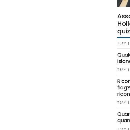
Ass
Holl
quiz
TEAM |
Qual
Islan
TEAM |
Rico
flag?
ricon
TEAM |
Quant
quan
TEAM |