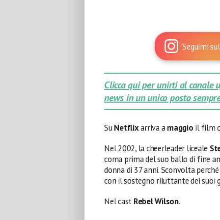
Seguimi sul
Clicca qui per unirti al canale
news in un unico posto sempre
Su
Netflix
arriva a
maggio
il fil
Nel 2002, la cheerleader liceale
St
coma prima del suo ballo di fine ann
donna di 37 anni. Sconvolta perché n
con il sostegno riluttante dei suoi g
Nel cast
Rebel Wilson
.