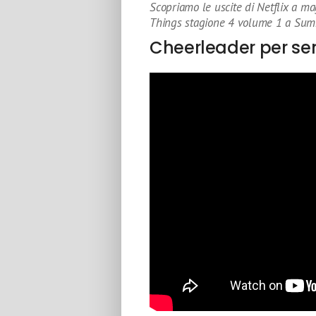
Scopriamo le uscite di Netflix a ma
Things stagione 4 volume 1 a Su
Cheerleader per s