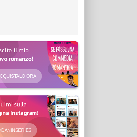
scito il mio
ovo romanzo
!
CQUISTALO ORA
uimi sulla
ina Instagram
!
DANINSERIES