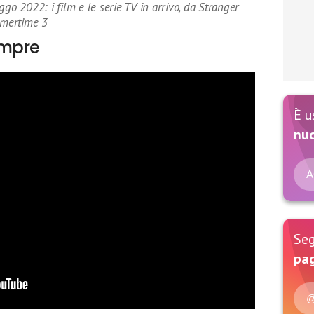
ggo 2022: i film e le serie TV in arrivo, da Stranger
mmertime 3
empre
È u
nu
A
Seg
pag
@