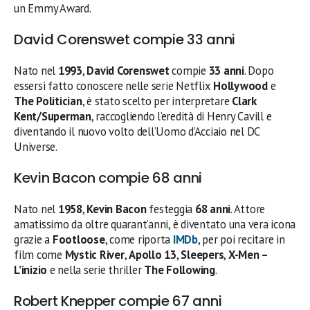
un Emmy Award.
David Corenswet compie 33 anni
Nato nel
1993
,
David Corenswet
compie
33 anni
. Dopo
essersi fatto conoscere nelle serie Netflix
Hollywood
e
The Politician
, è stato scelto per interpretare
Clark
Kent/Superman
, raccogliendo l’eredità di Henry Cavill e
diventando il nuovo volto dell’Uomo d’Acciaio nel DC
Universe.
Kevin Bacon compie 68 anni
Nato nel
1958
,
Kevin Bacon
festeggia
68 anni
. Attore
amatissimo da oltre quarant’anni, è diventato una vera icona
grazie a
Footloose
, come riporta
IMDb
, per poi recitare in
film come
Mystic River
,
Apollo 13
,
Sleepers
,
X-Men –
L’inizio
e nella serie thriller
The Following
.
Robert Knepper compie 67 anni