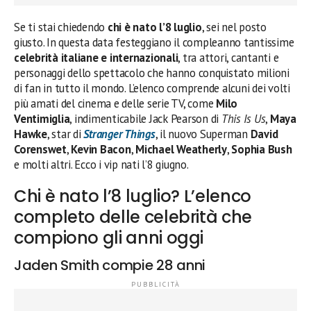
Se ti stai chiedendo
chi è nato l’8 luglio
, sei nel posto
giusto. In questa data festeggiano il compleanno tantissime
celebrità italiane e internazionali
, tra attori, cantanti e
personaggi dello spettacolo che hanno conquistato milioni
di fan in tutto il mondo. L’elenco comprende alcuni dei volti
più amati del cinema e delle serie TV, come
Milo
Ventimiglia
, indimenticabile Jack Pearson di
This Is Us
,
Maya
Hawke
, star di
Stranger Things
, il nuovo Superman
David
Corenswet
,
Kevin Bacon
,
Michael Weatherly
,
Sophia Bush
e molti altri. Ecco i vip nati l’8 giugno.
Chi è nato l’8 luglio? L’elenco
completo delle celebrità che
compiono gli anni oggi
Jaden Smith compie 28 anni