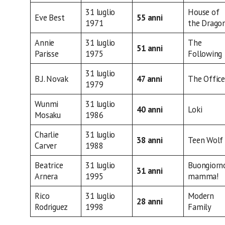
31 luglio
House of
Eve Best
55 anni
1971
the Drago
Annie
31 luglio
The
51 anni
Parisse
1975
Following
31 luglio
B.J. Novak
47 anni
The Office
1979
Wunmi
31 luglio
40 anni
Loki
Mosaku
1986
Charlie
31 luglio
38 anni
Teen Wolf
Carver
1988
Beatrice
31 luglio
Buongiorn
31 anni
Arnera
1995
mamma!
Rico
31 luglio
Modern
28 anni
Rodriguez
1998
Family