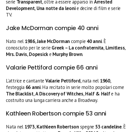
serie
Transparent
, oltre a essere apparso in
Arrested
Development
,
Una notte da leoni
e decine di film e serie
TV.
Jake McDorman compie 40 anni
Nato nel
1986
,
Jake McDorman
compie
40 anni
. È
conosciuto per le serie
Greek – La confraternita
,
Limitless
,
Mrs. Davis
,
Dopesick
e
Murphy Brown
.
Valarie Pettiford compie 66 anni
L’attrice e cantante
Valarie Pettiford
, nata nel
1960
,
festeggia
66 anni
. Ha recitato in serie molto popolari come
The Blacklist
,
A Discovery of Witches
,
Half & Half
e ha
costruito una lunga carriera anche a Broadway.
Kathleen Robertson compie 53 anni
Nata nel
1973
,
Kathleen Robertson
spegne
53 candeline
. È