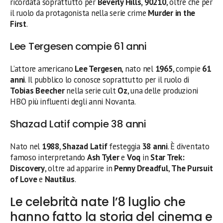
ricordata soprattutto per
Beverly Hills, 90210
, oltre che per
il ruolo da protagonista nella serie crime
Murder in the
First
.
Lee Tergesen compie 61 anni
L’attore americano
Lee Tergesen
, nato nel
1965
, compie
61
anni
. Il pubblico lo conosce soprattutto per il ruolo di
Tobias Beecher
nella serie cult
Oz
, una delle produzioni
HBO più influenti degli anni Novanta.
Shazad Latif compie 38 anni
Nato nel
1988
,
Shazad Latif
festeggia
38 anni
. È diventato
famoso interpretando
Ash Tyler
e
Voq
in
Star Trek:
Discovery
, oltre ad apparire in
Penny Dreadful
,
The Pursuit
of Love
e
Nautilus
.
Le celebrità nate l’8 luglio che
hanno fatto la storia del cinema e