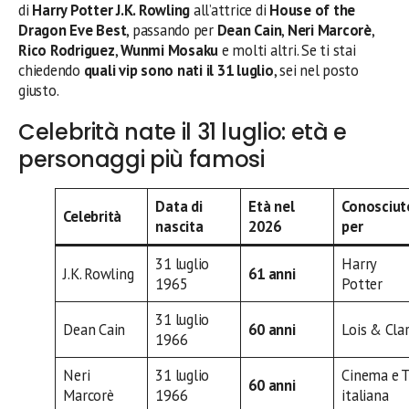
di
Harry Potter
J.K. Rowling
all’attrice di
House of the
Dragon
Eve Best
, passando per
Dean Cain
,
Neri Marcorè
,
Rico Rodriguez
,
Wunmi Mosaku
e molti altri. Se ti stai
chiedendo
quali vip sono nati il 31 luglio
, sei nel posto
giusto.
Celebrità nate il 31 luglio: età e
personaggi più famosi
Data di
Età nel
Conosciut
Celebrità
nascita
2026
per
31 luglio
Harry
J.K. Rowling
61 anni
1965
Potter
31 luglio
Dean Cain
60 anni
Lois & Cla
1966
Neri
31 luglio
Cinema e 
60 anni
Marcorè
1966
italiana