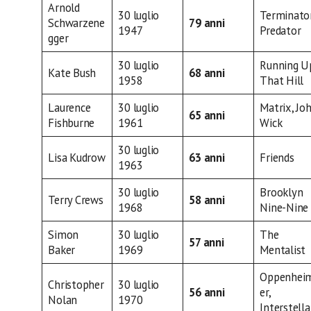
Arnold
30 luglio
Terminator
Schwarzene
79 anni
1947
Predator
gger
30 luglio
Running U
Kate Bush
68 anni
1958
That Hill
Laurence
30 luglio
Matrix, Jo
65 anni
Fishburne
1961
Wick
30 luglio
Lisa Kudrow
63 anni
Friends
1963
30 luglio
Brooklyn
Terry Crews
58 anni
1968
Nine-Nine
Simon
30 luglio
The
57 anni
Baker
1969
Mentalist
Oppenhei
Christopher
30 luglio
56 anni
er,
Nolan
1970
Interstella