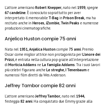
L’attore americano
Robert Knepper
, nato nel
1959
, spegne
67 candeline
. È conosciuto soprattutto per aver
interpretato il memorabile
T-Bag
in
Prison Break
, ma ha
recitato anche in
Heroes
,
iZombie
,
Twin Peaks
e numerose
produzioni cinematografiche.
Anjelica Huston compie 75 anni
Nata nel
1951
,
Anjelica Huston
compie
75 anni
. Premio
Oscar come miglior attrice non protagonista per
L’onore dei
Prizzi
, è entrata nella cultura pop grazie all’interpretazione
di
Morticia Addams
ne
La famiglia Addams
. Tra i suoi lavori
più celebri figurano anche
Le streghe
,
I Tenenbaum
e
numerosi film diretti da Wes Anderson.
Jeffrey Tambor compie 82 anni
L’attore americano
Jeffrey Tambor
, nato nel
1944
,
festeggia
82 anni
. Ha conquistato due Emmy grazie alla