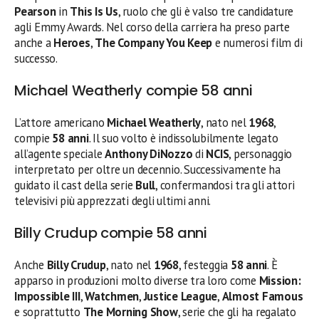
Pearson
in
This Is Us
, ruolo che gli è valso tre candidature
agli Emmy Awards. Nel corso della carriera ha preso parte
anche a
Heroes
,
The Company You Keep
e numerosi film di
successo.
Michael Weatherly compie 58 anni
L’attore americano
Michael Weatherly
, nato nel
1968
,
compie
58 anni
. Il suo volto è indissolubilmente legato
all’agente speciale
Anthony DiNozzo
di
NCIS
, personaggio
interpretato per oltre un decennio. Successivamente ha
guidato il cast della serie
Bull
, confermandosi tra gli attori
televisivi più apprezzati degli ultimi anni.
Billy Crudup compie 58 anni
Anche
Billy Crudup
, nato nel
1968
, festeggia
58 anni
. È
apparso in produzioni molto diverse tra loro come
Mission:
Impossible III
,
Watchmen
,
Justice League
,
Almost Famous
e soprattutto
The Morning Show
, serie che gli ha regalato