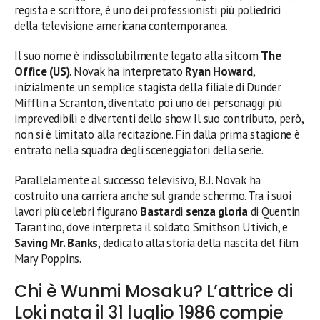
regista e scrittore, è uno dei professionisti più poliedrici
della televisione americana contemporanea.
Il suo nome è indissolubilmente legato alla sitcom
The
Office (US)
. Novak ha interpretato
Ryan Howard
,
inizialmente un semplice stagista della filiale di Dunder
Mifflin a Scranton, diventato poi uno dei personaggi più
imprevedibili e divertenti dello show. Il suo contributo, però,
non si è limitato alla recitazione. Fin dalla prima stagione è
entrato nella squadra degli sceneggiatori della serie.
Parallelamente al successo televisivo, B.J. Novak ha
costruito una carriera anche sul grande schermo. Tra i suoi
lavori più celebri figurano
Bastardi senza gloria
di Quentin
Tarantino, dove interpreta il soldato Smithson Utivich, e
Saving Mr. Banks
, dedicato alla storia della nascita del film
Mary Poppins.
Chi è Wunmi Mosaku? L’attrice di
Loki nata il 31 luglio 1986 compie