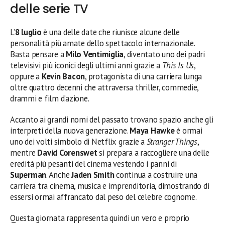
delle serie TV
L’
8 luglio
è una delle date che riunisce alcune delle
personalità più amate dello spettacolo internazionale.
Basta pensare a
Milo Ventimiglia
, diventato uno dei padri
televisivi più iconici degli ultimi anni grazie a
This Is Us
,
oppure a
Kevin Bacon
, protagonista di una carriera lunga
oltre quattro decenni che attraversa thriller, commedie,
drammi e film d’azione.
Accanto ai grandi nomi del passato trovano spazio anche gli
interpreti della nuova generazione.
Maya Hawke
è ormai
uno dei volti simbolo di Netflix grazie a
Stranger Things
,
mentre
David Corenswet
si prepara a raccogliere una delle
eredità più pesanti del cinema vestendo i panni di
Superman
. Anche
Jaden Smith
continua a costruire una
carriera tra cinema, musica e imprenditoria, dimostrando di
essersi ormai affrancato dal peso del celebre cognome.
Questa giornata rappresenta quindi un vero e proprio