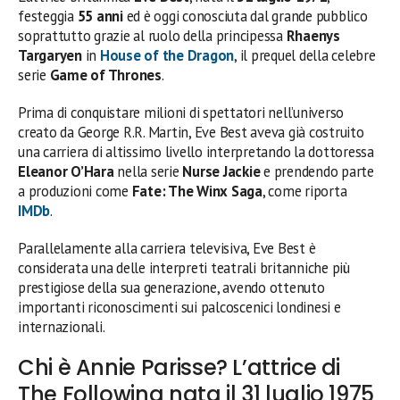
festeggia
55 anni
ed è oggi conosciuta dal grande pubblico
soprattutto grazie al ruolo della principessa
Rhaenys
Targaryen
in
House of the Dragon
, il prequel della celebre
serie
Game of Thrones
.
Prima di conquistare milioni di spettatori nell’universo
creato da George R.R. Martin, Eve Best aveva già costruito
una carriera di altissimo livello interpretando la dottoressa
Eleanor O’Hara
nella serie
Nurse Jackie
e prendendo parte
a produzioni come
Fate: The Winx Saga
, come riporta
IMDb
.
Parallelamente alla carriera televisiva, Eve Best è
considerata una delle interpreti teatrali britanniche più
prestigiose della sua generazione, avendo ottenuto
importanti riconoscimenti sui palcoscenici londinesi e
internazionali.
Chi è Annie Parisse? L’attrice di
The Following nata il 31 luglio 1975