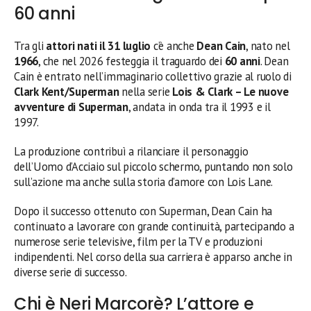
60 anni
Tra gli
attori nati il 31 luglio
c’è anche
Dean Cain
, nato nel
1966
, che nel 2026 festeggia il traguardo dei
60 anni
. Dean
Cain è entrato nell’immaginario collettivo grazie al ruolo di
Clark Kent/Superman
nella serie
Lois & Clark – Le nuove
avventure di Superman
, andata in onda tra il 1993 e il
1997.
La produzione contribuì a rilanciare il personaggio
dell’Uomo d’Acciaio sul piccolo schermo, puntando non solo
sull’azione ma anche sulla storia d’amore con Lois Lane.
Dopo il successo ottenuto con Superman, Dean Cain ha
continuato a lavorare con grande continuità, partecipando a
numerose serie televisive, film per la TV e produzioni
indipendenti. Nel corso della sua carriera è apparso anche in
diverse serie di successo.
Chi è Neri Marcorè? L’attore e