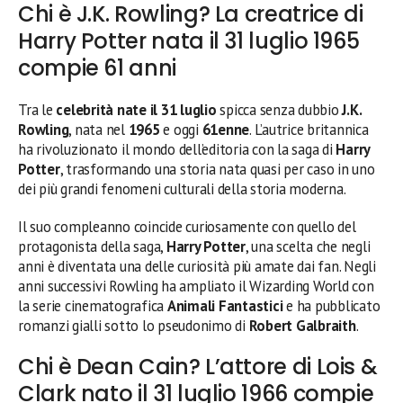
Chi è J.K. Rowling? La creatrice di
Harry Potter nata il 31 luglio 1965
compie 61 anni
Tra le
celebrità nate il 31 luglio
spicca senza dubbio
J.K.
Rowling
, nata nel
1965
e oggi
61enne
. L’autrice britannica
ha rivoluzionato il mondo dell’editoria con la saga di
Harry
Potter
, trasformando una storia nata quasi per caso in uno
dei più grandi fenomeni culturali della storia moderna.
Il suo compleanno coincide curiosamente con quello del
protagonista della saga,
Harry Potter
, una scelta che negli
anni è diventata una delle curiosità più amate dai fan. Negli
anni successivi Rowling ha ampliato il Wizarding World con
la serie cinematografica
Animali Fantastici
e ha pubblicato
romanzi gialli sotto lo pseudonimo di
Robert Galbraith
.
Chi è Dean Cain? L’attore di Lois &
Clark nato il 31 luglio 1966 compie