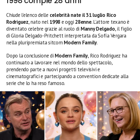
1998 compie 28 anni
Chiude l’elenco delle
celebrità nate il 31 luglio
Rico
Rodriguez
, nato nel
1998
e oggi
28enne
. L’attore texano è
diventato celebre grazie al ruolo di
Manny Delgado
, il figlio
di Gloria Delgado-Pritchett interpretata da Sofía Vergara
nella pluripremiata sitcom
Modern Family
.
Dopo la conclusione di
Modern Family
, Rico Rodriguez ha
continuato a lavorare nel mondo dello spettacolo,
prendendo parte a nuovi progetti televisivi e
cinematografici e partecipando a convention dedicate alla
serie che lo ha reso famoso.