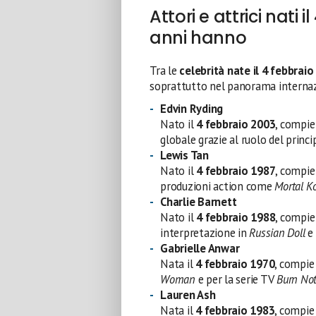
Attori e attrici nati 
anni hanno
Tra le
celebrità nate il 4 febbraio
soprattutto nel panorama internaz
Edvin Ryding
Nato il
4 febbraio 2003
, compi
globale grazie al ruolo del princ
Lewis Tan
Nato il
4 febbraio 1987
, compi
produzioni action come
Mortal 
Charlie Barnett
Nato il
4 febbraio 1988
, compi
interpretazione in
Russian Doll
e 
Gabrielle Anwar
Nata il
4 febbraio 1970
, compi
Woman
e per la serie TV
Burn Not
Lauren Ash
Nata il
4 febbraio 1983
, compi