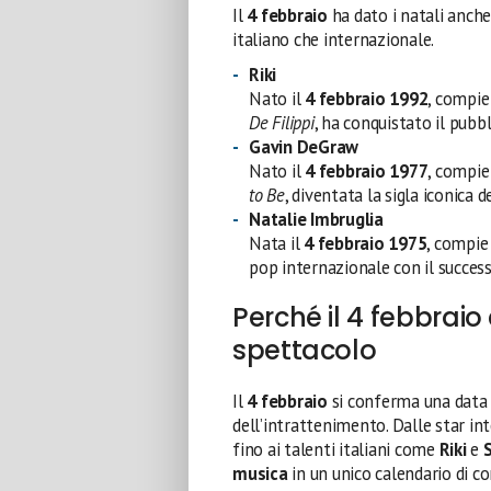
Il
4 febbraio
ha dato i natali anch
italiano che internazionale.
Riki
Nato il
4 febbraio 1992
, compi
De Filippi
, ha conquistato il pub
Gavin DeGraw
Nato il
4 febbraio 1977
, compi
to Be
, diventata la sigla iconica d
Natalie Imbruglia
Nata il
4 febbraio 1975
, compi
pop internazionale con il succe
Perché il 4 febbraio
spettacolo
Il
4 febbraio
si conferma una data 
dell’intrattenimento. Dalle star i
fino ai talenti italiani come
Riki
e
musica
in un unico calendario di co