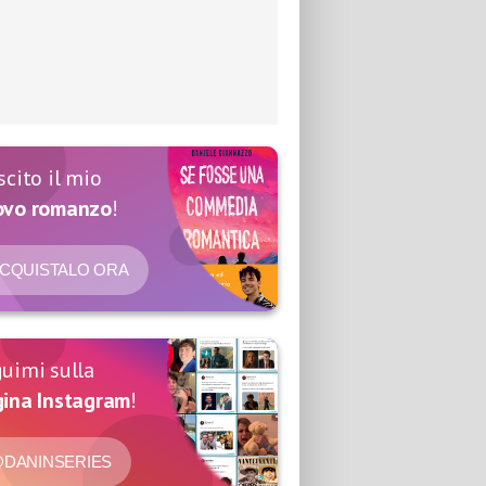
scito il mio
ovo romanzo
!
CQUISTALO ORA
uimi sulla
ina Instagram
!
DANINSERIES