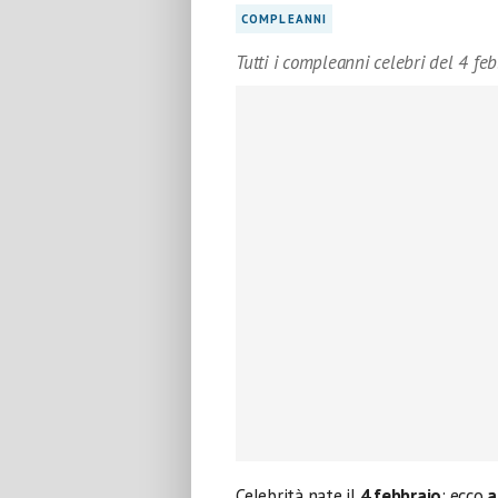
COMPLEANNI
Tutti i compleanni celebri del 4 fe
Celebrità nate il
4 febbraio
: ecco
a