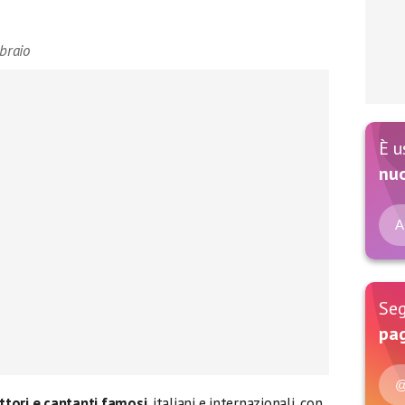
bbraio
È u
nu
A
Seg
pag
@
ttori e cantanti famosi
, italiani e internazionali, con