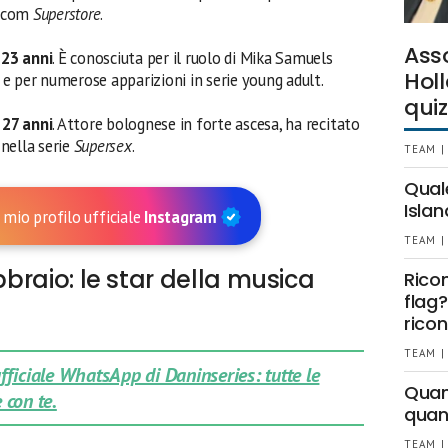
itcom
Superstore
.
Ass
e
23 anni
. È conosciuta per il ruolo di Mika Samuels
Holl
e per numerose apparizioni in serie young adult.
quiz
e
27 anni
. Attore bolognese in forte ascesa, ha recitato
nella serie
Supersex
.
TEAM |
Qual
Islan
 mio profilo ufficiale
Instagram
TEAM |
bbraio: le star della musica
Rico
flag?
ricon
TEAM |
 ufficiale WhatsApp di Daninseries: tutte le
Quant
 con te.
quan
TEAM |