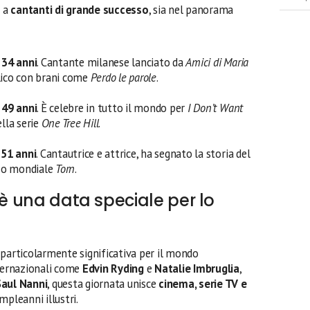
e a
cantanti di grande successo
, sia nel panorama
e
34 anni
. Cantante milanese lanciato da
Amici di Maria
blico con brani come
Perdo le parole
.
e
49 anni
. È celebre in tutto il mondo per
I Don’t Want
ella serie
One Tree Hill
.
e
51 anni
. Cantautrice e attrice, ha segnato la storia del
sso mondiale
Torn
.
 è una data speciale per lo
particolarmente significativa per il mondo
nternazionali come
Edvin Ryding
e
Natalie Imbruglia
,
Saul Nanni
, questa giornata unisce
cinema, serie TV e
mpleanni illustri.