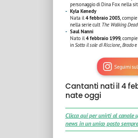
personaggio di Dina Fox nella s
Kyla Kenedy
Nata il
4 febbraio 2003
, compi
nella serie cult
The Walking Dead
Saul Nanni
Nato il
4 febbraio 1999
, compi
in
Sotto il sole di Riccione
,
Brado
e 
Seguimi sul
Cantanti nati il 4 fe
nate oggi
Clicca qui per unirti al canale
news in un unico posto sempre