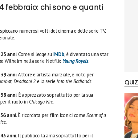
il 4 febbraio: chi sono e quanti
spiccano numerosi volti del cinema e delle serie TV,
ionale.
e
23 anni
. Come si legge su
IMDb
, è diventato una star
ipe Wilhelm nella serie Netflix
Young Royals
.
e
39 anni
. Attore e artista marziale, è noto per
Kombat
,
Deadpool 2
e la serie
Into the Badlands
.
QUIZ
e
38 anni
. È apprezzato soprattutto per la sua
per il ruolo in
Chicago Fire
.
e
56 anni
. È ricordata per film iconici come
Scent of a
ice
.
e
43 anni
. Il pubblico la ama soprattutto per il