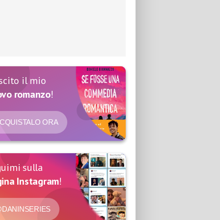
scito il mio
ovo romanzo
!
CQUISTALO ORA
uimi sulla
ina Instagram
!
DANINSERIES