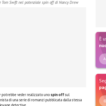
e Tom Swift nel potenziale spin off di Nancy Drew
È u
nu
A
Seg
pag
w
potrebbe veder realizzato uno
spin off
sul
nista di una serie di romanzi pubblicata dalla stessa
@
giovane detective.