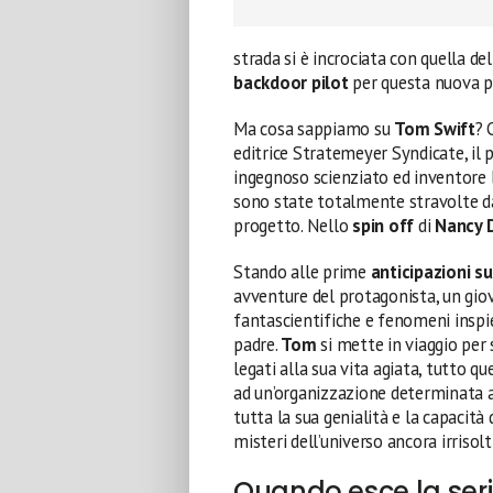
strada si è incrociata con quella de
backdoor pilot
per questa nuova 
Ma cosa sappiamo su
Tom Swift
? 
editrice Stratemeyer Syndicate, il
ingegnoso scienziato ed inventore 
sono state totalmente stravolte d
progetto. Nello
spin off
di
Nancy 
Stando alle prime
anticipazioni s
avventure del protagonista, un gio
fantascientifiche e fenomeni inspie
padre.
Tom
si mette in viaggio per s
legati alla sua vita agiata, tutto 
ad un’organizzazione determinata a 
tutta la sua genialità e la capacità 
misteri dell’universo ancora irrisolti
Quando esce la seri