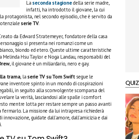
La
seconda stagione
della serie madre,
infatti, ha introdotto il giovane, la cui
lla protagonista, nel secondo episodio, che è servito da
potenziale
serie TV
.
Creato da Edward Stratemeyer, fondatore della casa
 personaggio si presenta nei romanzi come un
bianco, biondo ed etero. Queste ultime caratteristiche
a Melinda Hsu Taylor e Noga Landau, responsabili del
Drew
, il giovane è un miliardario, nero e gay.
ulla trama
, la
serie TV su Tom Swift
segue le
QUIZ
vane inventore spinto in un mondo di cospirazioni
gabili, in seguito alla sconvolgente scomparsa del
velare la verità, lasciandosi alle spalle i comfort
questo mentre lotta per restare sempre un passo avanti
fermarlo. La missione da lui intrapresa richiederà
di innovazione, guidate dall’amore, dall’amicizia e dai
.
e TV su Tom Swift?