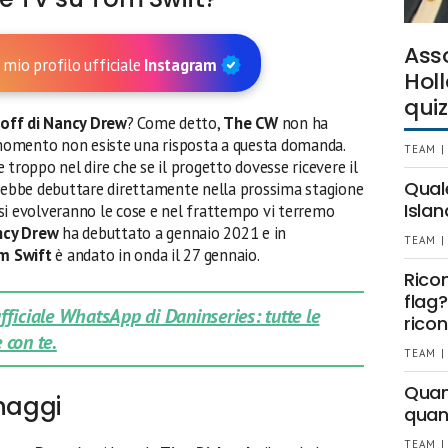
Ass
 mio profilo ufficiale
Instagram
Holl
quiz
n off di Nancy Drew
? Come detto,
The CW
non ha
l momento non esiste una risposta a questa domanda.
TEAM |
 troppo nel dire che se il progetto dovesse ricevere il
Qual
trebbe debuttare direttamente nella prossima stagione
Islan
si evolveranno le cose e nel frattempo vi terremo
cy Drew
ha debuttato a gennaio 2021 e in
TEAM |
om Swift
è andato in onda il 27 gennaio.
Rico
flag?
 ufficiale WhatsApp di Daninseries: tutte le
ricon
 con te.
TEAM |
Quant
onaggi
quan
TEAM |