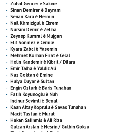
Zuhal Gencer è Sakine
Sinan Demirer è Bayram
Senan Kara è Nermin
Nail Kirmizigul è Ekrem
Nursim Demir è Zeliha
Zeynep Kumral è Mujgan
Elif Sonmez è Cemile
Kyara Zabci è Yasemin
Mehmet Korhan Firat è Celal
Helin Kandemir è Kibrit / Dilara
Emir Talha è Yaldiz Ali
Naz Goktan è Emine
Hulya Duyar è Sultan
Engin Ozturk è Baris Tunahan
Fatih Koyunoglu è Nuh
Incinur Sevimli è Benal
Kaan Altay Koprulu è Savas Tunahan
Macit Tastan è Murat
Hakan Salinmis è Ali Riza
Gulcan Arslan è Nesrin / Gulbin Goksu