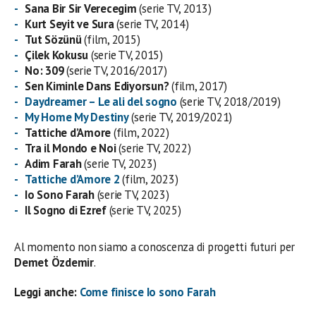
Sana Bir Sir Verecegim
(serie TV, 2013)
Kurt Seyit ve Sura
(serie TV, 2014)
Tut Sözünü
(film, 2015)
Çilek Kokusu
(serie TV, 2015)
No: 309
(serie TV, 2016/2017)
Sen Kiminle Dans Ediyorsun?
(film, 2017)
Daydreamer – Le ali del sogno
(serie TV, 2018/2019)
My Home My Destiny
(serie TV, 2019/2021)
Tattiche d’Amore
(film, 2022)
Tra il Mondo e Noi
(serie TV, 2022)
Adim Farah
(serie TV, 2023)
Tattiche d’Amore 2
(film, 2023)
Io Sono Farah
(serie TV, 2023)
Il Sogno di Ezref
(serie TV, 2025)
Al momento non siamo a conoscenza di progetti futuri per
Demet Özdemir
.
Leggi anche:
Come finisce Io sono Farah