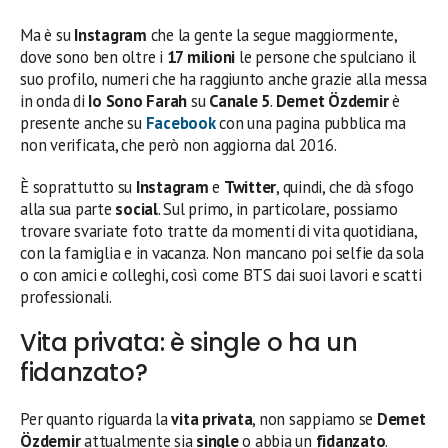
Ma è su
Instagram
che la gente la segue maggiormente,
dove sono ben oltre i
17 milioni
le persone che spulciano il
suo profilo, numeri che ha raggiunto anche grazie alla messa
in onda di
Io Sono Farah
su
Canale 5
.
Demet Özdemir
è
presente anche su
Facebook
con una pagina pubblica ma
non verificata, che però non aggiorna dal 2016.
È soprattutto su
Instagram
e
Twitter
, quindi, che dà sfogo
alla sua parte
social
. Sul primo, in particolare, possiamo
trovare svariate foto tratte da momenti di vita quotidiana,
con la famiglia e in vacanza. Non mancano poi selfie da sola
o con amici e colleghi, così come BTS dai suoi lavori e scatti
professionali.
Vita privata: è single o ha un
fidanzato?
Per quanto riguarda la
vita privata
, non sappiamo se
Demet
Özdemir
attualmente sia
single
o abbia un
fidanzato
.