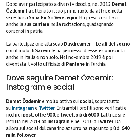
Dopo aver partecipato a diversi videoclip, nel 2013
Demet
Özdemir
ha ottenuto il suo primo ruolo da
attrice
nella
serie turca
Sana Bir Sir Verecegim
. Ha preso così il via
anche la sua
carriera
nella recitazione, guadagnando
consensi in patria.
La partecipazione alla soap
Daydreamer – Le ali del sogno
con il ruolo di
Sanem
le ha permesso di essere conosciuta
anche in Italia e non solo. Nel novembre 2019 è poi
diventata il volto ufficiale di
Pantene
in Turchia.
Dove seguire Demet Özdemir:
Instagram e social
Demet Özdemir
è molto attiva sui
social
, soprattutto
su
Instagram
e
Twitter
. Entrambi i profili sono verificati e
ricchi di
post
,
oltre 900
, e
tweet
,
più di 6000
. L’attrice si è
iscritta nel 2014 ad
Instagram
e nel 2010 a
Twitter
. Da
allora sul social del canarino azzurro ha raggiunto più di
640
mila follower
.