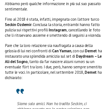
Abbiamo però qualche informazione in più sul suo passato
sentimentale.
Fino al 2018 è stata, infatti, impegnata con l’attore turco
Seckin Ozdemir
. Conclusa la storia, entrambi hanno fatto
pulizia sui rispettivi profili
Instagram
, cancellando le foto
che li ritraevano assieme e smettendo di seguirsi a vicenda.
Pare che la loro relazione sia naufragata a causa della
gelosia di lui nei confronti di
Can Yaman
, con cui
Demet
ha
instaurato una splendida amicizia sul set di
Daydream – Le
Ali del Sogno
, tanto da far nascere alcuni
rumors
su un
eventuale flirt tra loro. I due, però, hanno sempre smentito
tutte le voci. In particolare, nel settembre 2018,
Demet
ha
dichiarato:
Siamo solo amici. Non ho tradito Seckim, ci
abbiamo provato ma la nostra relazione non