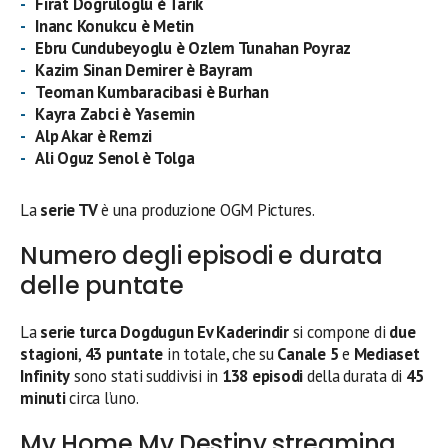
Firat Dogruloglu è Tarik
Inanc Konukcu è Metin
Ebru Cundubeyoglu è Ozlem Tunahan Poyraz
Kazim Sinan Demirer è Bayram
Teoman Kumbaracibasi è Burhan
Kayra Zabci è Yasemin
Alp Akar è Remzi
Ali Oguz Senol è Tolga
La
serie TV
è una produzione OGM Pictures.
Numero degli episodi e durata
delle puntate
La
serie turca
Dogdugun Ev Kaderindir
si compone di
due
stagioni
,
43 puntate
in totale, che su
Canale 5
e
Mediaset
Infinity
sono stati suddivisi in
138 episodi
della durata di
45
minuti
circa l’uno.
My Home My Destiny streaming