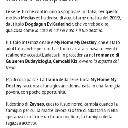
Le serie turche continuano a spopolare in Italia, per questo
motivo
Mediaset
ha deciso di acquistarne un’altra del
2019
,
dal titolo
Dogdugun Ev Kaderindir
, che vorrebbe dire
qualcosa come
la casa in cui sei nato è il tuo destino
.
Il titolo internazionale è
My Home My Destiny
, che è stato
adottato anche per noi. La storia narrata si basa su eventi
realmente accaduti, adattati in precedenza nel
romanzo di
Gulseren Budayicioglu
,
Camdaki Kiz
, ovvero
la ragazza del
treno
.
Ma di cosa parla? La
trama
della serie turca
My Home My
Destiny
racconta di una giovane donna nata in una famiglia
povera, con poche opportunità.
Il destino di
Zeynep
, questo il suo nome, cambia quando la
famiglia per cui la madre lavora si offre di adottarla. Nella
speranza di offrirle un futuro migliore, la famiglia della
ragazza accetta.