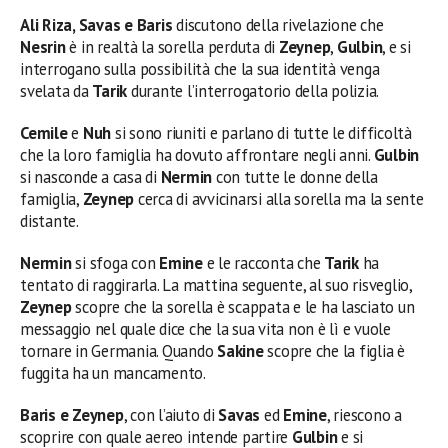
Ali Riza, Savas e Baris
discutono della rivelazione che
Nesrin
è in realtà la sorella perduta di
Zeynep
,
Gulbin
, e si
interrogano sulla possibilità che la sua identità venga
svelata da
Tarik
durante l’interrogatorio della polizia.
Cemile
e
Nuh
si sono riuniti e parlano di tutte le difficoltà
che la loro famiglia ha dovuto affrontare negli anni.
Gulbin
si nasconde a casa di
Nermin
con tutte le donne della
famiglia,
Zeynep
cerca di avvicinarsi alla sorella ma la sente
distante.
Nermin
si sfoga con
Emine
e le racconta che
Tarik
ha
tentato di raggirarla. La mattina seguente, al suo risveglio,
Zeynep
scopre che la sorella è scappata e le ha lasciato un
messaggio nel quale dice che la sua vita non è lì e vuole
tornare in Germania. Quando
Sakine
scopre che la figlia è
fuggita ha un mancamento.
Baris e Zeynep
, con l’aiuto di
Savas
ed
Emine
, riescono a
scoprire con quale aereo intende partire
Gulbin
e si