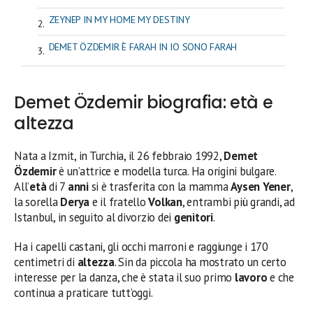
ZEYNEP IN MY HOME MY DESTINY
DEMET ÖZDEMIR È FARAH IN IO SONO FARAH
Demet Özdemir biografia: età e
altezza
Nata a Izmit, in Turchia, il 26 febbraio 1992,
Demet
Özdemir
è un’attrice e modella turca. Ha origini bulgare.
All’
età
di 7
anni
si è trasferita con la mamma
Aysen Yener
,
la sorella
Derya
e il fratello
Volkan
, entrambi più grandi, ad
Istanbul, in seguito al divorzio dei
genitori
.
Ha i capelli castani, gli occhi marroni e raggiunge i 170
centimetri di
altezza
. Sin da piccola ha mostrato un certo
interesse per la danza, che è stata il suo primo
lavoro
e che
continua a praticare tutt’oggi.