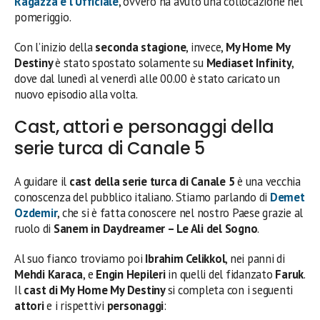
Ragazza e l’Ufficiale
, ovvero ha avuto una collocazione nel
pomeriggio.
Con l’inizio della
seconda stagione
, invece,
My Home My
Destiny
è stato spostato solamente su
Mediaset Infinity
,
dove dal lunedì al venerdì alle 00.00 è stato caricato un
nuovo episodio alla volta.
Cast, attori e personaggi della
serie turca di Canale 5
A guidare il
cast della serie turca di Canale 5
è una vecchia
conoscenza del pubblico italiano. Stiamo parlando di
Demet
Ozdemir
, che si è fatta conoscere nel nostro Paese grazie al
ruolo di
Sanem in Daydreamer – Le Ali del Sogno
.
Al suo fianco troviamo poi
Ibrahim Celikkol
, nei panni di
Mehdi Karaca
, e
Engin
Hepileri
in quelli del fidanzato
Faruk
.
Il
cast
di My Home My Destiny
si completa con i seguenti
attori
e i rispettivi
personaggi
: