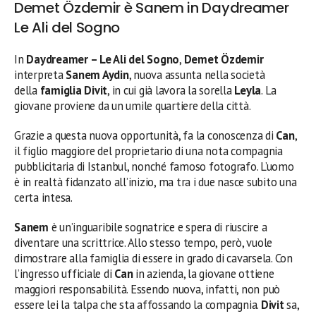
Demet Özdemir è Sanem in Daydreamer
Le Ali del Sogno
In
Daydreamer – Le Ali del Sogno
,
Demet Özdemir
interpreta
Sanem Aydin
, nuova assunta nella società
della
famiglia Divit
, in cui già lavora la sorella
Leyla
. La
giovane proviene da un umile quartiere della città.
Grazie a questa nuova opportunità, fa la conoscenza di
Can
,
il figlio maggiore del proprietario di una nota compagnia
pubblicitaria di Istanbul, nonché famoso fotografo. L’uomo
è in realtà fidanzato all’inizio, ma tra i due nasce subito una
certa intesa.
Sanem
è un’inguaribile sognatrice e spera di riuscire a
diventare una scrittrice. Allo stesso tempo, però, vuole
dimostrare alla famiglia di essere in grado di cavarsela. Con
l’ingresso ufficiale di
Can
in azienda, la giovane ottiene
maggiori responsabilità. Essendo nuova, infatti, non può
essere lei la talpa che sta affossando la compagnia.
Divit
sa,