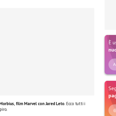
È u
nu
A
Seg
pag
Morbius
,
film Marvel con Jared Leto
. Ecco tutti i
piro.
@