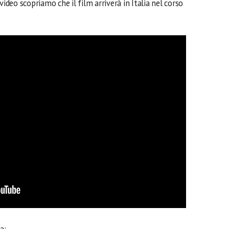
l video scopriamo che il film arriverà in Italia nel corso
a: