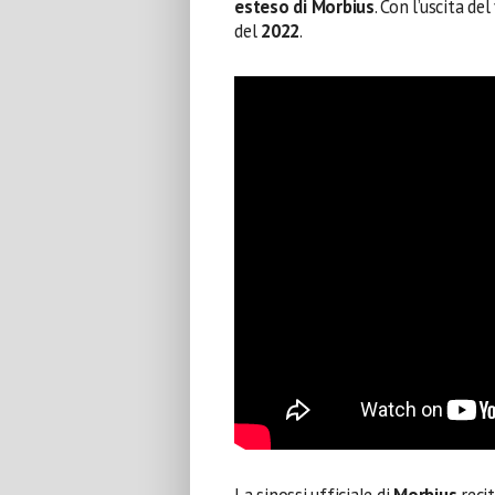
esteso di Morbius
. Con l’uscita de
del
2022
.
La sinossi ufficiale di
Morbius
recit