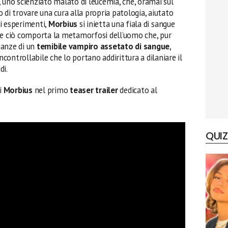
, uno scienziato malato di leucemia, che, oramai sul
 di trovare una cura alla propria patologia, aiutato
ali esperimenti,
Morbius
si inietta una fiala di sangue
e ciò comporta la metamorfosi dell’uomo che, pur
ianze di un
temibile vampiro assetato di sangue
,
incontrollabile che lo portano addirittura a dilaniare il
di.
i
Morbius
nel primo
teaser trailer
dedicato al
QUIZ