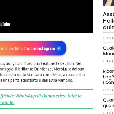
Ass
Holl
quiz
TEAM |
Qual
 mio profilo ufficiale
Instagram
Islan
TEAM |
ius, Sony ha diffuso una Featurette del film. Nel
onaggio, il brillante Dr. Michael Morbius, e del suo
Rico
nto questo ruolo sia stato complesso, a causa della
flag?
da una parte scienziato e dall’altra vampiro.
ricon
TEAM |
 ufficiale WhatsApp di Daninseries: tutte le
Quant
 con te.
quan
TEAM |