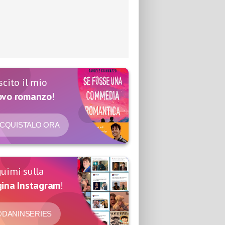
scito il mio
ovo romanzo
!
CQUISTALO ORA
uimi sulla
ina Instagram
!
DANINSERIES