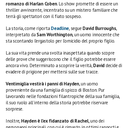
romanzo di Harlan Coben
. Lo show promette di essere un
thriller avvincente, incentrato su un mistero familiare che
terrà gli spettatori con il fiato sospeso.
La storia, come riporta
Deadline
, segue
David Burroughs
,
interpretato da
Sam Worthington
, un uomo innocente che
sta scontando l’ergastolo per l’omicidio del proprio figlio.
La sua vita prende una svolta inaspettata quando scopre
delle prove che suggeriscono che il figlio potrebbe essere
ancora vivo. Determinato a scoprire la verità,
David
decide di
evadere di prigione per mettersi sulle sue tracce.
Ventimiglia vestirà i panni di Hayden
, un uomo
proveniente da una famiglia di spicco di Boston. Pur
lavorando nelle fondazioni filantropiche della sua famiglia,
il suo ruolo all’interno della storia potrebbe riservare
sorprese.
Inoltre,
Hayden è l’ex fidanzato di Rachel
, uno dei
personaggi principali, con cui è rimasto in ottimi rapporti e