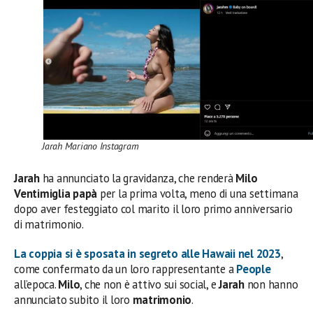
Jarah Mariano Instagram
Jarah
ha annunciato la gravidanza, che renderà
Milo
Ventimiglia papà
per la prima volta, meno di una settimana
dopo aver festeggiato col marito il loro primo anniversario
di matrimonio.
La coppia si è sposata in segreto alle Hawaii nel 2023
,
come confermato da un loro rappresentante a
People
all’epoca.
Milo
, che non è attivo sui social, e
Jarah
non hanno
annunciato subito il loro
matrimonio
.