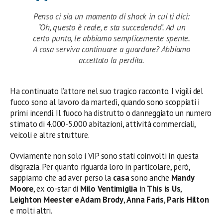
Penso ci sia un momento di shock in cui ti dici:
“Oh, questo è reale, e sta succedendo”. Ad un
certo punto, le abbiamo semplicemente spente.
A cosa serviva continuare a guardare? Abbiamo
accettato la perdita.
Ha continuato l’attore nel suo tragico racconto. I vigili del
fuoco sono al lavoro da martedì, quando sono scoppiati i
primi incendi. Il fuoco ha distrutto o danneggiato un numero
stimato di 4.000-5.000 abitazioni, attività commerciali,
veicoli e altre strutture.
Ovviamente non solo i VIP sono stati coinvolti in questa
disgrazia. Per quanto riguarda loro in particolare, però,
sappiamo che ad aver perso la
casa
sono anche
Mandy
Moore
, ex co-star di
Milo
Ventimiglia
in
This is Us
,
Leighton Meester e Adam Brody
,
Anna Faris
,
Paris Hilton
e molti altri.