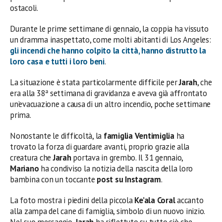
ostacoli.
Durante le prime settimane di gennaio, la coppia ha vissuto
un dramma inaspettato, come molti abitanti di Los Angeles:
gli incendi che hanno colpito la città, hanno distrutto la
loro casa e tutti i loro beni
.
La situazione è stata particolarmente difficile per
Jarah
, che
era alla 38ª settimana di gravidanza e aveva già affrontato
un’evacuazione a causa di un altro incendio, poche settimane
prima.
Nonostante le difficoltà, la
famiglia Ventimiglia
ha
trovato la forza di guardare avanti, proprio grazie alla
creatura che
Jarah
portava in grembo. Il 31 gennaio,
Mariano
ha condiviso la notizia della nascita della loro
bambina con un toccante
post su Instagram
.
La foto mostra i piedini della piccola
Ke’ala Coral
accanto
alla zampa del cane di famiglia, simbolo di un nuovo inizio.
Nel suo messaggio,
Jarah
ha riflettuto su tutto ciò che