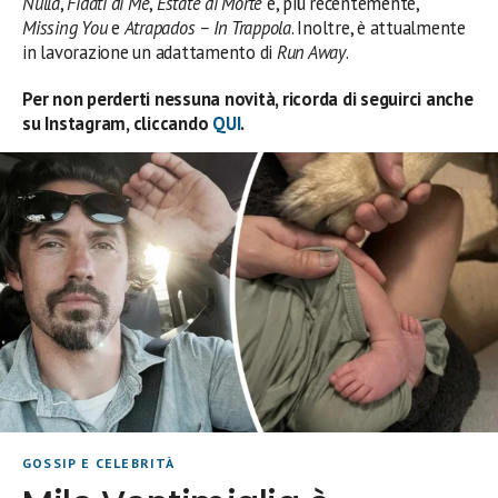
Nulla
,
Fidati di Me
,
Estate di Morte
e, più recentemente,
Missing You
e
Atrapados – In Trappola
. Inoltre, è attualmente
in lavorazione un adattamento di
Run Away
.
Per non perderti nessuna novità, ricorda di seguirci anche
su Instagram, cliccando
QUI
.
GOSSIP E CELEBRITÀ