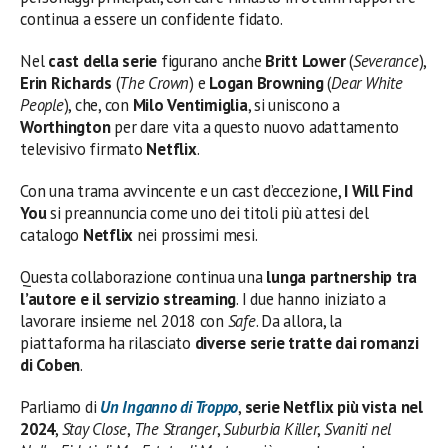
continua a essere un confidente fidato.
Nel
cast della serie
figurano anche
Britt Lower
(
Severance
),
Erin Richards
(
The Crown
) e
Logan Browning
(
Dear White
People
), che, con
Milo Ventimiglia
, si uniscono a
Worthington
per dare vita a questo nuovo adattamento
televisivo firmato
Netflix
.
Con una trama avvincente e un cast d’eccezione,
I Will Find
You
si preannuncia come uno dei titoli più attesi del
catalogo
Netflix
nei prossimi mesi.
Questa collaborazione continua una
lunga partnership tra
l’autore e il servizio streaming
. I due hanno iniziato a
lavorare insieme nel 2018 con
Safe
. Da allora, la
piattaforma ha rilasciato
diverse serie tratte dai romanzi
di Coben
.
Parliamo di
Un Inganno di Troppo
,
serie Netflix più vista nel
2024
,
Stay Close
,
The Stranger
,
Suburbia Killer
,
Svaniti nel