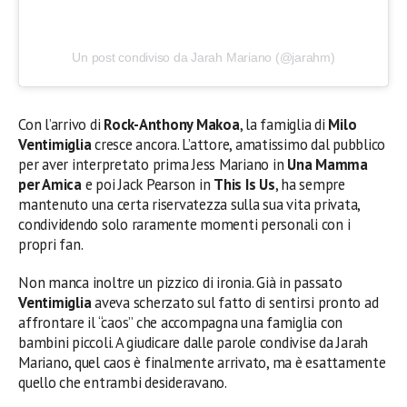
Un post condiviso da Jarah Mariano (@jarahm)
Con l’arrivo di
Rock-Anthony Makoa
, la famiglia di
Milo
Ventimiglia
cresce ancora. L’attore, amatissimo dal pubblico
per aver interpretato prima Jess Mariano in
Una Mamma
per Amica
e poi Jack Pearson in
This Is Us
, ha sempre
mantenuto una certa riservatezza sulla sua vita privata,
condividendo solo raramente momenti personali con i
propri fan.
Non manca inoltre un pizzico di ironia. Già in passato
Ventimiglia
aveva scherzato sul fatto di sentirsi pronto ad
affrontare il “caos” che accompagna una famiglia con
bambini piccoli. A giudicare dalle parole condivise da Jarah
Mariano, quel caos è finalmente arrivato, ma è esattamente
quello che entrambi desideravano.