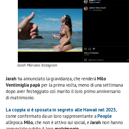
Jarah Mariano Instagram
Jarah
ha annunciato la gravidanza, che renderà
Milo
Ventimiglia papà
per la prima volta, meno di una settimana
dopo aver festeggiato col marito il loro primo anniversario
di matrimonio.
La coppia si è sposata in segreto alle Hawaii nel 2023
,
come confermato da un loro rappresentante a
People
all’epoca.
Milo
, che non è attivo sui social, e
Jarah
non hanno
annunciato subito il loro
matrimonio
.