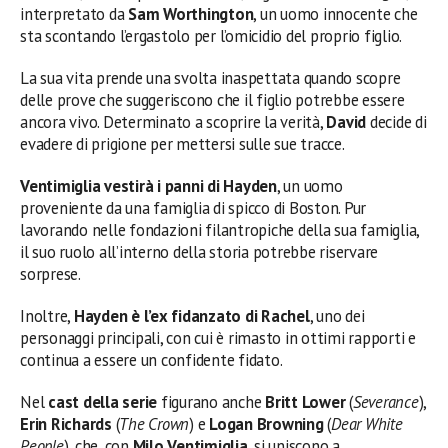
interpretato da
Sam Worthington
, un uomo innocente che
sta scontando l’ergastolo per l’omicidio del proprio figlio.
La sua vita prende una svolta inaspettata quando scopre
delle prove che suggeriscono che il figlio potrebbe essere
ancora vivo. Determinato a scoprire la verità,
David
decide di
evadere di prigione per mettersi sulle sue tracce.
Ventimiglia vestirà i panni di Hayden
, un uomo
proveniente da una famiglia di spicco di Boston. Pur
lavorando nelle fondazioni filantropiche della sua famiglia,
il suo ruolo all’interno della storia potrebbe riservare
sorprese.
Inoltre,
Hayden è l’ex fidanzato di Rachel
, uno dei
personaggi principali, con cui è rimasto in ottimi rapporti e
continua a essere un confidente fidato.
Nel
cast della serie
figurano anche
Britt Lower
(
Severance
),
Erin Richards
(
The Crown
) e
Logan Browning
(
Dear White
People
), che, con
Milo Ventimiglia
, si uniscono a