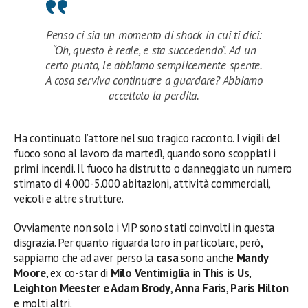
Penso ci sia un momento di shock in cui ti dici:
“Oh, questo è reale, e sta succedendo”. Ad un
certo punto, le abbiamo semplicemente spente.
A cosa serviva continuare a guardare? Abbiamo
accettato la perdita.
Ha continuato l’attore nel suo tragico racconto. I vigili del
fuoco sono al lavoro da martedì, quando sono scoppiati i
primi incendi. Il fuoco ha distrutto o danneggiato un numero
stimato di 4.000-5.000 abitazioni, attività commerciali,
veicoli e altre strutture.
Ovviamente non solo i VIP sono stati coinvolti in questa
disgrazia. Per quanto riguarda loro in particolare, però,
sappiamo che ad aver perso la
casa
sono anche
Mandy
Moore
, ex co-star di
Milo
Ventimiglia
in
This is Us
,
Leighton Meester e Adam Brody
,
Anna Faris
,
Paris Hilton
e molti altri.