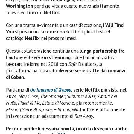
Worthington
per dare vita a questo nuovo adattamento
televisivo firmato
Netflix
.
Con una trama avvincente e un cast d’eccezione,
I Will Find
You
si preannuncia come uno dei titoli più attesi del
catalogo
Netflix
nei prossimi mesi.
Questa collaborazione continua una
lunga partnership tra
l’autore e il servizio streaming
. I due hanno iniziato a
lavorare insieme nel 2018 con
Safe
. Da allora, la
piattaforma ha rilasciato
diverse serie tratte dai romanzi
di Coben
.
Parliamo di
Un Inganno di Troppo
,
serie Netflix più vista nel
2024
,
Stay Close
,
The Stranger
,
Suburbia Killer
,
Svaniti nel
Nulla
,
Fidati di Me
,
Estate di Morte
e, più recentemente,
Missing You
e
Atrapados – In Trappola
. Inoltre, è attualmente
in lavorazione un adattamento di
Run Away
.
Per non perderti nessuna novità, ricorda di seguirci anche