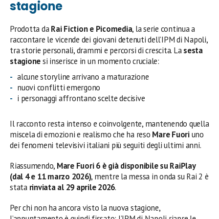
stagione
Prodotta da
Rai Fiction e Picomedia
, la serie continua a
raccontare le vicende dei giovani detenuti dell’IPM di Napoli,
tra storie personali, drammi e percorsi di crescita. La
sesta
stagione
si inserisce in un momento cruciale:
alcune storyline arrivano a maturazione
nuovi conflitti emergono
i personaggi affrontano scelte decisive
Il racconto resta intenso e coinvolgente, mantenendo quella
miscela di emozioni e realismo che ha reso
Mare Fuori
uno
dei fenomeni televisivi italiani più seguiti degli ultimi anni.
Riassumendo,
Mare Fuori 6 è già disponibile su RaiPlay
(dal 4 e 11 marzo 2026)
, mentre la messa in onda su Rai 2 è
stata
rinviata al 29 aprile 2026
.
Per chi non ha ancora visto la nuova stagione,
l’appuntamento è quindi fissato: l’IPM di Napoli riapre le