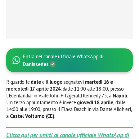
Entra nel canale ufficiale WhatsApp di
Daninseries
Riguardo le
date
e il
luogo
segnatevi
martedì 16 e
mercoledì 17 aprile 2024
, dalle 11:00 alle 18:00, presso
l’Edenlandia, in Viale John Fitzgerald Kennedy 75, a
Napoli
.
Un terzo appuntamento è invece
giovedì 18 aprile
, dalle
14:00 alle 19:00, presso il Flava Beach in via Dante Alighieri,
a
Castel Volturno (CE)
.
Clicca qui per unirti al canale ufficiale WhatsApp di