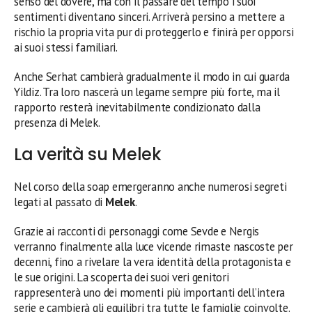
senso del dovere, ma con il passare del tempo i suoi
sentimenti diventano sinceri. Arriverà persino a mettere a
rischio la propria vita pur di proteggerlo e finirà per opporsi
ai suoi stessi familiari.
Anche Serhat cambierà gradualmente il modo in cui guarda
Yildiz. Tra loro nascerà un legame sempre più forte, ma il
rapporto resterà inevitabilmente condizionato dalla
presenza di Melek.
La verità su Melek
Nel corso della soap emergeranno anche numerosi segreti
legati al passato di
Melek
.
Grazie ai racconti di personaggi come Sevde e Nergis
verranno finalmente alla luce vicende rimaste nascoste per
decenni, fino a rivelare la vera identità della protagonista e
le sue origini. La scoperta dei suoi veri genitori
rappresenterà uno dei momenti più importanti dell’intera
serie e cambierà gli equilibri tra tutte le famiglie coinvolte.