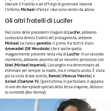
liberare il fratello e ad offrirgli di governare insieme
l’Inferno.
Michael
rifiuta e i due sono nemici da allora.
Gli altri fratelli di Lucifer
Nel corso delle precedenti stagioni di
Lucifer
, abbiamo
conosciuto diversi fratelli del protagonista, sebbene
Michael
sia l’unico
gemello
. Il primo fra tutti è stato
Amenadiel
(
DB Woodside
) che è anche quello
maggiormente presente nella vita di
Lucifer
. In un secondo
momento, abbiamo assistito ad un incontro pericoloso con
Uriel
(
Michael Imperioli
). L’arcangelo era determinato ad
eliminare per sempre la madre, ma è rimasto ucciso. È stata
poi la volta di due sorelle,
Remiel
(
Vinessa Vidotto
) e
Azrael
(
Charlyne Yi
). Quest’ultima, in particolare, è apparsa
in uno dei due episodi speciali della terza stagione,
Abbasso
la normalità
(
Boo Normal
).