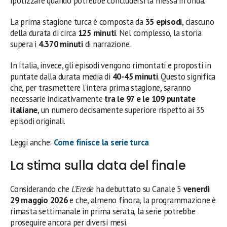
ipotizzare quando potrebbe concludersi la messa in onda.
La prima stagione turca è composta da
35 episodi
, ciascuno
della durata di circa
125 minuti
. Nel complesso, la storia
supera i
4.370 minuti
di narrazione.
In Italia, invece, gli episodi vengono rimontati e proposti in
puntate dalla durata media di
40-45 minuti
. Questo significa
che, per trasmettere l’intera prima stagione, saranno
necessarie indicativamente
tra le 97 e le 109 puntate
italiane
, un numero decisamente superiore rispetto ai 35
episodi originali.
Leggi anche:
Come finisce la serie turca
La stima sulla data del finale
Considerando che
L’Erede
ha debuttato su Canale 5
venerdì
29 maggio 2026
e che, almeno finora, la programmazione è
rimasta settimanale in prima serata, la serie potrebbe
proseguire ancora per diversi mesi.