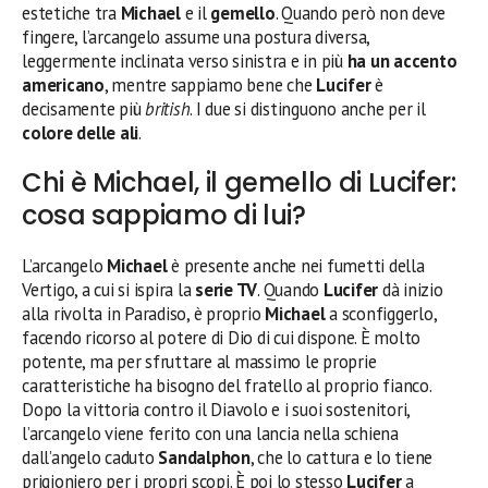
estetiche tra
Michael
e il
gemello
. Quando però non deve
fingere, l’arcangelo assume una postura diversa,
leggermente inclinata verso sinistra e in più
ha un accento
americano
, mentre sappiamo bene che
Lucifer
è
decisamente più
british
. I due si distinguono anche per il
colore delle ali
.
Chi è Michael, il gemello di Lucifer:
cosa sappiamo di lui?
L’arcangelo
Michael
è presente anche nei fumetti della
Vertigo, a cui si ispira la
serie TV
. Quando
Lucifer
dà inizio
alla rivolta in Paradiso, è proprio
Michael
a sconfiggerlo,
facendo ricorso al potere di Dio di cui dispone. È molto
potente, ma per sfruttare al massimo le proprie
caratteristiche ha bisogno del fratello al proprio fianco.
Dopo la vittoria contro il Diavolo e i suoi sostenitori,
l’arcangelo viene ferito con una lancia nella schiena
dall’angelo caduto
Sandalphon
, che lo cattura e lo tiene
prigioniero per i propri scopi. È poi lo stesso
Lucifer
a