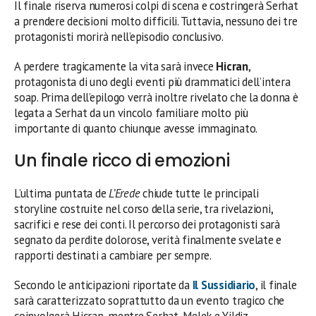
Il finale riserva numerosi colpi di scena e costringerà Serhat
a prendere decisioni molto difficili. Tuttavia, nessuno dei tre
protagonisti morirà nell’episodio conclusivo.
A perdere tragicamente la vita sarà invece
Hicran
,
protagonista di uno degli eventi più drammatici dell’intera
soap. Prima dell’epilogo verrà inoltre rivelato che la donna è
legata a Serhat da un vincolo familiare molto più
importante di quanto chiunque avesse immaginato.
Un finale ricco di emozioni
L’ultima puntata de
L’Erede
chiude tutte le principali
storyline costruite nel corso della serie, tra rivelazioni,
sacrifici e rese dei conti. Il percorso dei protagonisti sarà
segnato da perdite dolorose, verità finalmente svelate e
rapporti destinati a cambiare per sempre.
Secondo le anticipazioni riportate da
Il Sussidiario
, il finale
sarà caratterizzato soprattutto da un evento tragico che
coinvolgerà Hicran, mentre Serhat, Melek e Yildiz