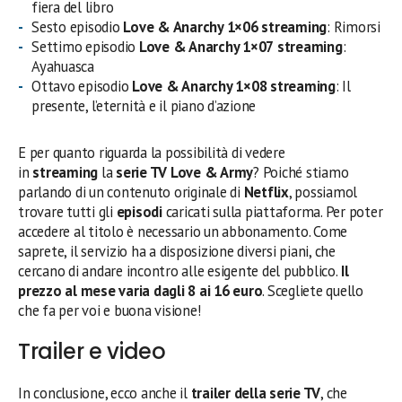
fiera del libro
Sesto episodio
Love & Anarchy 1×06
streaming
: Rimorsi
Settimo episodio
Love & Anarchy 1×07
streaming
:
Ayahuasca
Ottavo episodio
Love & Anarchy 1×08
streaming
: Il
presente, l’eternità e il piano d’azione
E per quanto riguarda la possibilità di vedere
in
streaming
la
serie TV Love & Army
? Poiché stiamo
parlando di un contenuto originale di
Netflix
, possiamol
trovare tutti gli
episodi
caricati sulla piattaforma. Per poter
accedere al titolo è necessario un abbonamento. Come
saprete, il servizio ha a disposizione diversi piani, che
cercano di andare incontro alle esigente del pubblico.
Il
prezzo al mese varia dagli 8 ai 16 euro
. Scegliete quello
che fa per voi e buona visione!
Trailer e video
In conclusione, ecco anche il
trailer della serie TV
, che