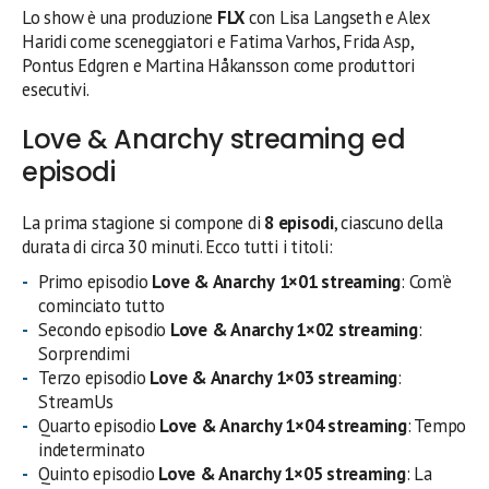
Lo show è una produzione
FLX
con Lisa Langseth e Alex
Haridi come sceneggiatori e Fatima Varhos, Frida Asp,
Pontus Edgren e Martina Håkansson come produttori
esecutivi.
Love & Anarchy streaming ed
episodi
La prima stagione si compone di
8 episodi
, ciascuno della
durata di circa 30 minuti. Ecco tutti i titoli:
Primo episodio
Love & Anarchy
1×01 streaming
: Com’è
cominciato tutto
Secondo episodio
Love & Anarchy 1×02
streaming
:
Sorprendimi
Terzo episodio
Love & Anarchy 1×03
streaming
:
StreamUs
Quarto episodio
Love & Anarchy 1×04
streaming
: Tempo
indeterminato
Quinto episodio
Love & Anarchy 1×05
streaming
: La