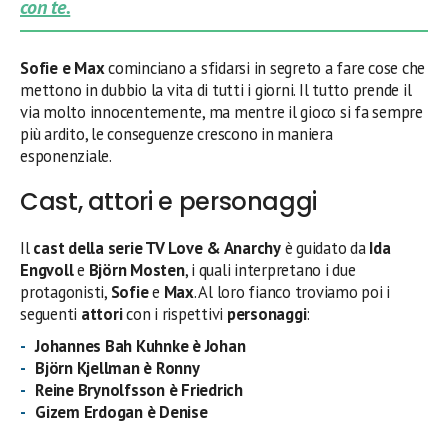
con te.
Sofie e Max
cominciano a sfidarsi in segreto a fare cose che
mettono in dubbio la vita di tutti i giorni. Il tutto prende il
via molto innocentemente, ma mentre il gioco si fa sempre
più ardito, le conseguenze crescono in maniera
esponenziale.
Cast, attori e personaggi
Il
cast della serie TV Love & Anarchy
è guidato da
Ida
Engvoll
e
Björn Mosten
, i quali interpretano i due
protagonisti,
Sofie
e
Max
. Al loro fianco troviamo poi i
seguenti
attori
con i rispettivi
personaggi
:
Johannes Bah Kuhnke
è Johan
Björn Kjellman è Ronny
Reine Brynolfsson è Friedrich
Gizem Erdogan è Denise