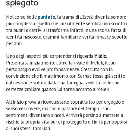
spiegato
Nel corso delle
puntate
, la trama di
L’Erede
diventa sempre
più complessa. Quello che inizialmente sembra uno scontro
tra buoni e cattivi si trasforma infatti in una storia fatta di
identità nascoste, drammi familiari e verità rimaste sepolte
per anni.
Uno degli aspetti più sorprendenti riguarda
Yildiz
.
Presentata inizialmente come la rivale di Melek, il suo
personaggio evolve profondamente. Cresciuta con la
convinzione che il matrimonio con Serhat fosse già scritto
dal destino e voluto dalla sua famiglia, vede tutte le sue
certezze crollare quando lui torna accanto a Melek.
All’inizio prova a riconquistarlo soprattutto per orgoglio e
senso del dovere, ma con il passare del tempo i suoi
sentimenti diventano sinceri. Arriverà persino a mettere a
rischio la propria vita pur di proteggerlo e finirà per opporsi
ai suoi stessi familiari.