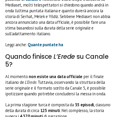
Mediaset, molti telespettatori si chiedono quando andrà in
onda l’ultima puntata italiana e quanto durerà ancora la
storia di Serhat, Melek e Yildiz. Sebbene Mediaset non abbia
ancora annunciato una data ufficiale, è possibile fare una
stima basandosi sulla durata della serie originale e
sull’adattamento italiano.
Leggi anche:
Quante puntate ha
Quando finisce
L’Erede
su Canale
5?
Al momento
non esiste una data ufficiale
per il finale
italiano de
L’Erede
. Tuttavia, osservando la struttura della
serie originale e il formato scelto da Canale 5, è possibile
ipotizzare quando potrebbe concludersi la messa in onda.
La prima stagione turca è composta da
35 episodi
, ciascuno
della durata di circa
125 minuti
. Nel complesso, la storia
supera i
4.370 minuti
di narrazione.