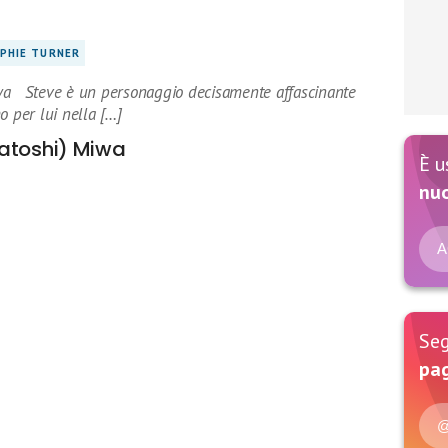
PHIE TURNER
wa Steve è un personaggio decisamente affascinante
o per lui nella […]
Satoshi) Miwa
È u
nu
A
Seg
pag
@