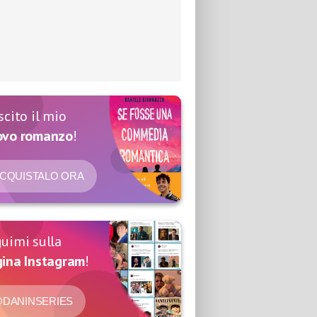
scito il mio
ovo romanzo
!
CQUISTALO ORA
uimi sulla
ina Instagram
!
DANINSERIES