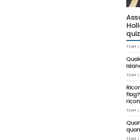
Ass
Holl
quiz
TEAM |
Qual
Islan
TEAM |
Rico
flag?
ricon
TEAM |
Quant
quan
TEAM |