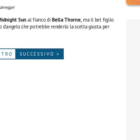
rzenegger
idnight Sun
al fianco di
Bella Thorne,
ma il bel figlio
so d’angelo che potrebbe renderlo la scelta giusta per
ETRO
SUCCESSIVO >