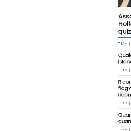
Ass
Holl
quiz
TEAM |
Qual
Islan
TEAM |
Rico
flag?
ricon
TEAM |
Quant
quan
TEAM |