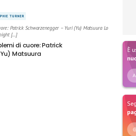
PHIE TURNER
cuore: Patrick Schwarzenegger – Yuri (Yu) Matsuura Lo
ight […]
blemi di cuore: Patrick
È u
(Yu) Matsuura
nu
A
Seg
pag
@