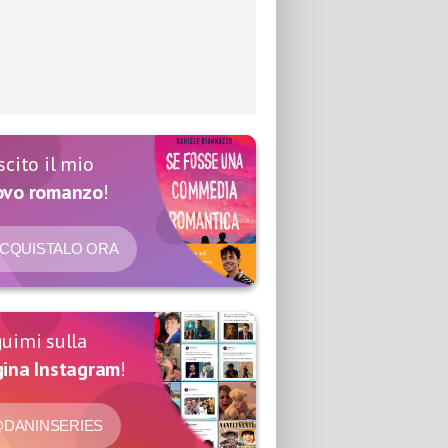
scito il mio
ovo romanzo
!
CQUISTALO ORA
uimi sulla
ina Instagram
!
DANINSERIES