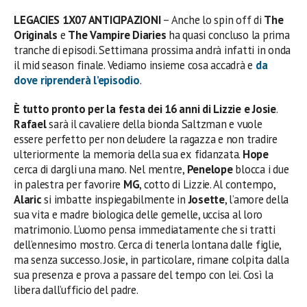
LEGACIES 1X07 ANTICIPAZIONI
– Anche lo spin off di
The
Originals
e
The Vampire Diaries
ha quasi concluso la prima
tranche di episodi. Settimana prossima andrà infatti in onda
il mid season finale. Vediamo insieme cosa accadrà e
da
dove riprenderà l’episodio
.
È tutto pronto per la festa dei 16 anni di Lizzie e Josie
.
Rafael
sarà il cavaliere della bionda Saltzman e vuole
essere perfetto per non deludere la ragazza e non tradire
ulteriormente la memoria della sua ex fidanzata.
Hope
cerca di dargli una mano. Nel mentre,
Penelope
blocca i due
in palestra per favorire
MG
, cotto di Lizzie. Al contempo,
Alaric
si imbatte inspiegabilmente in
Josette
, l’amore della
sua vita e madre biologica delle gemelle, uccisa al loro
matrimonio. L’uomo pensa immediatamente che si tratti
dell’ennesimo mostro. Cerca di tenerla lontana dalle figlie,
ma senza successo. Josie, in particolare, rimane colpita dalla
sua presenza e prova a passare del tempo con lei. Così la
libera dall’ufficio del padre.