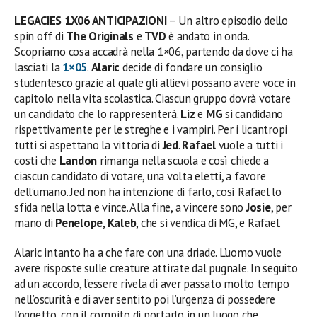
LEGACIES 1X06 ANTICIPAZIONI
– Un altro episodio dello
spin off di
The Originals
e
TVD
è andato in onda.
Scopriamo cosa accadrà nella 1×06, partendo da dove ci ha
lasciati la
1×05
.
Alaric
decide di fondare un consiglio
studentesco grazie al quale gli allievi possano avere voce in
capitolo nella vita scolastica. Ciascun gruppo dovrà votare
un candidato che lo rappresenterà.
Liz
e
MG
si candidano
rispettivamente per le streghe e i vampiri. Per i licantropi
tutti si aspettano la vittoria di
Jed
.
Rafael
vuole a tutti i
costi che
Landon
rimanga nella scuola e così chiede a
ciascun candidato di votare, una volta eletti, a favore
dell’umano. Jed non ha intenzione di farlo, così Rafael lo
sfida nella lotta e vince. Alla fine, a vincere sono
Josie
, per
mano di
Penelope
,
Kaleb
, che si vendica di MG, e Rafael.
Alaric intanto ha a che fare con una driade. L’uomo vuole
avere risposte sulle creature attirate dal pugnale. In seguito
ad un accordo, l’essere rivela di aver passato molto tempo
nell’oscurità e di aver sentito poi l’urgenza di possedere
l’oggetto, con il compito di portarlo in un luogo che