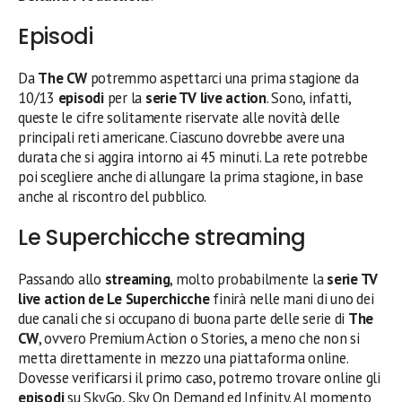
Episodi
Da
The CW
potremmo aspettarci una prima stagione da
10/13
episodi
per la
serie TV
live action
. Sono, infatti,
queste le cifre solitamente riservate alle novità delle
principali reti americane. Ciascuno dovrebbe avere una
durata che si aggira intorno ai 45 minuti. La rete potrebbe
poi scegliere anche di allungare la prima stagione, in base
anche al riscontro del pubblico.
Le Superchicche streaming
Passando allo
streaming
, molto probabilmente la
serie TV
live action de Le Superchicche
finirà nelle mani di uno dei
due canali che si occupano di buona parte delle serie di
The
CW
, ovvero Premium Action o Stories, a meno che non si
metta direttamente in mezzo una piattaforma online.
Dovesse verificarsi il primo caso, potremo trovare online gli
episodi
su SkyGo, Sky On Demand ed Infinity. Al momento