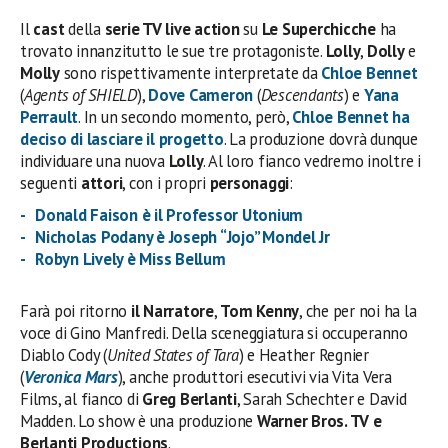
Il
cast
della
serie TV live action
su
Le Superchicche
ha
trovato innanzitutto le sue tre protagoniste.
Lolly
,
Dolly
e
Molly
sono rispettivamente interpretate da
Chloe Bennet
(
Agents of SHIELD
),
Dove Cameron
(
Descendants
) e
Yana
Perrault
. In un secondo momento, però,
Chloe Bennet
ha
deciso di lasciare il progetto
. La produzione dovrà dunque
individuare una nuova
Lolly
. Al loro fianco vedremo inoltre i
seguenti
attori
, con i propri
personaggi
:
Donald Faison è il Professor Utonium
Nicholas Podany è Joseph “Jojo” Mondel Jr
Robyn Lively è Miss Bellum
Farà poi ritorno
il Narratore
,
Tom Kenny
, che per noi ha la
voce di Gino Manfredi. Della sceneggiatura si occuperanno
Diablo Cody (
United States of Tara
) e Heather Regnier
(
Veronica Mars
), anche produttori esecutivi via Vita Vera
Films, al fianco di
Greg Berlanti
, Sarah Schechter e David
Madden. Lo show è una produzione
Warner Bros. TV e
Berlanti Productions
.