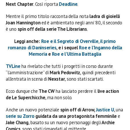
Next Chapter
. Così riporta
Deadline
.
Mentre il primo titolo racconta della nota
ladra di gioielli
Joan Hannington
ed è ambientato negli anni ’80, il secondo
è uno
spin off della serie The Librarians
.
Leggi anche:
Roe e il Segreto di Overville, il primo
romanzo di Daninseries
, e i sequel
Roe e l’Inganno della
Memoria
e
Roe e l’Ultima Battaglia
TVLine
ha rivelato che tutti i progetti in corso durante
“l’amministrazione” di
Mark Pedowitz
, quindi precedenti
all’entrata in scena di
Nexstar
, sono stati scartati.
Ecco dunque che
The CW
ha lasciato perdere il
live action
de Le Superchicche
, ma non solo.
Anche un nuovo potenziale
spin off di Arrow,
Justice U
, una
serie su Zorro
guidata da una protagonista femminile
e
Jake Chang
, basato su un nuovo personaggi degli
Archie
Comics
, sono stati rimandati al mittente.