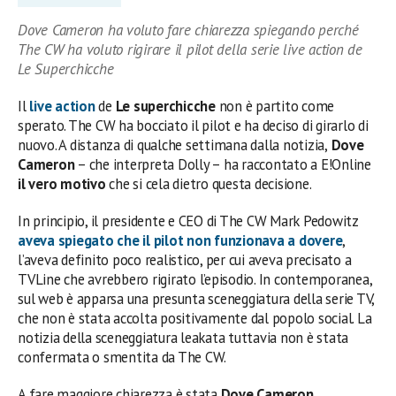
Dove Cameron ha voluto fare chiarezza spiegando perché
The CW ha voluto rigirare il pilot della serie live action de
Le Superchicche
Il
live action
de
Le superchicche
non è partito come
sperato. The CW ha bocciato il pilot e ha deciso di girarlo di
nuovo. A distanza di qualche settimana dalla notizia,
Dove
Cameron
– che interpreta Dolly – ha raccontato a E!Online
il vero motivo
che si cela dietro questa decisione.
In principio, il presidente e CEO di The CW Mark Pedowitz
aveva spiegato che il pilot non funzionava a dovere
,
l’aveva definito poco realistico, per cui aveva precisato a
TVLine che avrebbero rigirato l’episodio. In contemporanea,
sul web è apparsa una presunta sceneggiatura della serie TV,
che non è stata accolta positivamente dal popolo social. La
notizia della sceneggiatura leakata tuttavia non è stata
confermata o smentita da The CW.
A fare maggiore chiarezza è stata
Dove Cameron
.