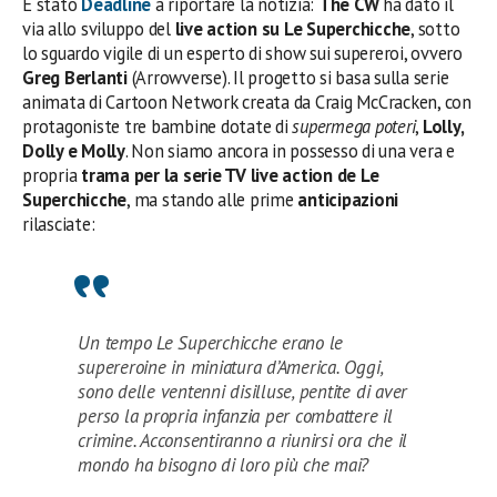
È stato
Deadline
a riportare la notizia:
The CW
ha dato il
via allo sviluppo del
live action su Le Superchicche
, sotto
lo sguardo vigile di un esperto di show sui supereroi, ovvero
Greg Berlanti
(Arrowverse). Il progetto si basa sulla serie
animata di Cartoon Network creata da Craig McCracken, con
protagoniste tre bambine dotate di
supermega poteri
,
Lolly,
Dolly e Molly
. Non siamo ancora in possesso di una vera e
propria
trama per la serie TV live action de Le
Superchicche
, ma stando alle prime
anticipazioni
rilasciate:
Un tempo Le Superchicche erano le
supereroine in miniatura d’America. Oggi,
sono delle ventenni disilluse, pentite di aver
perso la propria infanzia per combattere il
crimine. Acconsentiranno a riunirsi ora che il
mondo ha bisogno di loro più che mai?