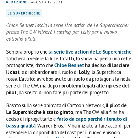
REDAZIONE
| AGOSTO 12, 2021
LE SUPERCHICCHE
Chloe Bennet lascia la serie live action de Le Superchicche:
presto The CW inizierà i casting per Lolly per il nuovo
episodio pilota
Sembra proprio che
la serie live action de Le Superchicche
faticherà a vedere la luce. Infatti, lo show ha perso una delle
protagoniste, dato che
Chloe Bennet
ha deciso di lasciare
il cast
, e di abbandonare il ruolo di
Lolly
, la Superchicca
rossa. L’attrice avrebbe avuto un ruolo da protagonista nella
serie di The CW, ma dopo
i problemi legati alle riprese del
pilot
, ha scelto di non fare più parte del progetto.
Basato sulla serie animata di Cartoon Network,
il pilot de
Le Superchicche è stato girato
, ma The CW alla fine ha
deciso di riprogettarlo e
farlo da capo perché ritenuto di
bassa qualità
. Warner Bros. TV ha iniziato a fare accordi per
estendere la disponibilità del cast per il nuovo episodio