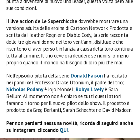
punta a diventare di nuovo una leader, questa volta però alle
sue condizioni.
Il
live action de Le Superchicche
dovrebbe mostrare una
versione adulta delle eroine di Cartoon Network. Prodotta e
scritta da Heather Regnier e Diablo Cody, la serie racconta
delle tre giovani donne nei loro vent’anni, disilluse e che
risentono di aver perso l’infanzia a causa della loro continua
lotta al crimine. Il trio deve ora decidere se riunirsi o meno
proprio quando il mondo ha bisogno di loro più che mai.
Nell’episodio pilota della serie
Donald Faison
ha recitato
nei panni del Professor Drake Utonium, il padre del trio;
Nicholas Podany
è Jojo Mondel;
Robyn Lively
è Sara
Bellum. Al momento non è chiaro se tutti questi attori
faranno ritorno per il nuovo pilot dello show. Il progetto è
prodotto da Greg Berlanti, Sarah Schechter e David Madden.
Per non perderti nessuna novità, ricorda di seguirci anche
su Instagram, cliccando
QUI
.