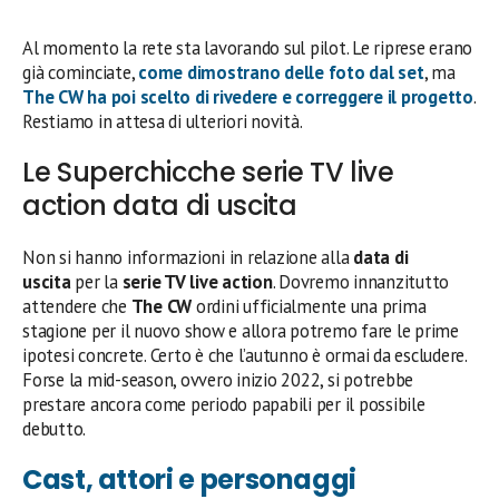
Al momento la rete sta lavorando sul pilot. Le riprese erano
già cominciate,
come dimostrano delle foto dal set
, ma
The CW
ha poi scelto di rivedere e correggere il progetto
.
Restiamo in attesa di ulteriori novità.
Le Superchicche serie TV live
action data di uscita
Non si hanno informazioni in relazione alla
data di
uscita
per la
serie TV
live action
. Dovremo innanzitutto
attendere che
The CW
ordini ufficialmente una prima
stagione per il nuovo show e allora potremo fare le prime
ipotesi concrete. Certo è che l’autunno è ormai da escludere.
Forse la mid-season, ovvero inizio 2022, si potrebbe
prestare ancora come periodo papabili per il possibile
debutto.
Cast, attori e personaggi