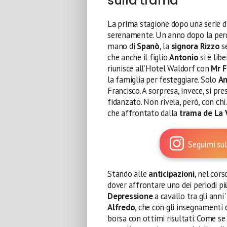
sulla trama
La prima stagione dopo una serie d
serenamente. Un anno dopo la per
mano di
Spanò
, la
signora Rizzo
se
che anche il figlio
Antonio
si è lib
riunisce all’Hotel Waldorf con
Mr F
la famiglia per festeggiare. Solo
An
Francisco. A sorpresa, invece, si pr
fidanzato. Non rivela, però, con ch
che affrontato dalla
trama de La 
Seguimi sul
Stando alle
anticipazioni
, nel cor
dover affrontare uno dei periodi pi
Depressione
a cavallo tra gli anni
Alfredo
, che con gli insegnamenti 
borsa con ottimi risultati. Come se