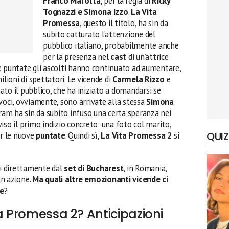
Franco Marotta
, per la regia di
Ricky
Tognazzi e Simona Izzo
.
La Vita
Promessa
, questo il titolo, ha sin da
subito catturato l’attenzione del
pubblico italiano, probabilmente anche
per la presenza nel
cast
di un’attrice
le puntate gli ascolti hanno continuato ad aumentare,
ilioni di spettatori. Le vicende di
Carmela Rizzo
e
to il pubblico, che ha iniziato a domandarsi se
voci, ovviamente, sono arrivate alla stessa
Simona
gram ha sin da subito infuso una certa speranza nei
iso il primo indizio concreto: una foto col marito,
QUIZ
er le nuove
puntate
. Quindi sì,
La Vita Promessa 2
si
ri direttamente dal
set di Bucharest
, in Romania,
in azione.
Ma quali altre emozionanti vicende ci
ne
?
ta Promessa 2? Anticipazioni