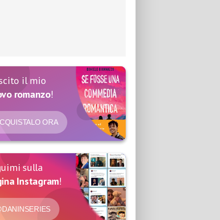
scito il mio
ovo romanzo
!
CQUISTALO ORA
uimi sulla
ina Instagram
!
DANINSERIES