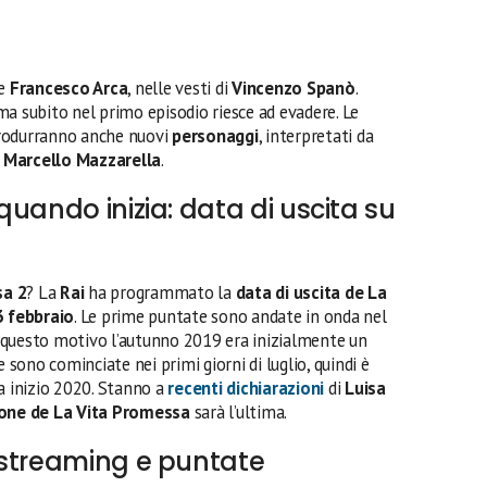
he
Francesco Arca
, nelle vesti di
Vincenzo Spanò
.
, ma subito nel primo episodio riesce ad evadere. Le
rodurranno anche nuovi
personaggi
, interpretati da
e
Marcello Mazzarella
.
uando inizia: data di uscita su
sa 2
? La
Rai
ha programmato la
data di uscita de La
 febbraio
. Le prime puntate sono andate in onda nel
 questo motivo l’autunno 2019 era inizialmente un
e sono cominciate nei primi giorni di luglio, quindi è
a inizio 2020. Stanno a
recenti dichiarazioni
di
Luisa
one de La Vita Promessa
sarà l’ultima.
 streaming e puntate