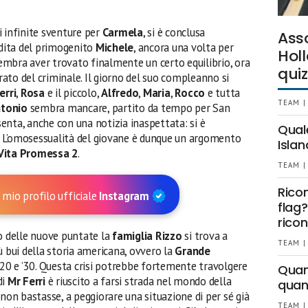
i infinite sventure per
Carmela
, si è conclusa
Ass
dita del primogenito
Michele
, ancora una volta per
Holl
mbra aver trovato finalmente un certo equilibrio, ora
quiz
erato del criminale. Il giorno del suo compleanno si
erri
,
Rosa
e il piccolo,
Alfredo
,
Maria
,
Rocco
e tutta
TEAM |
tonio
sembra mancare, partito da tempo per San
esenta, anche con una notizia inaspettata: si è
Qual
i. L’omosessualità del giovane è dunque un argomento
Islan
Vita Promessa 2
.
TEAM |
Rico
 mio profilo ufficiale
Instagram
flag?
ricon
so delle nuove puntate la
famiglia Rizzo
si trova a
TEAM |
ù bui della storia americana, ovvero la
Grande
 ’20 e ’30. Questa crisi potrebbe fortemente travolgere
Quant
di
Mr Ferri
è riuscito a farsi strada nel mondo della
quan
 non bastasse, a peggiorare una situazione di per sé già
TEAM |