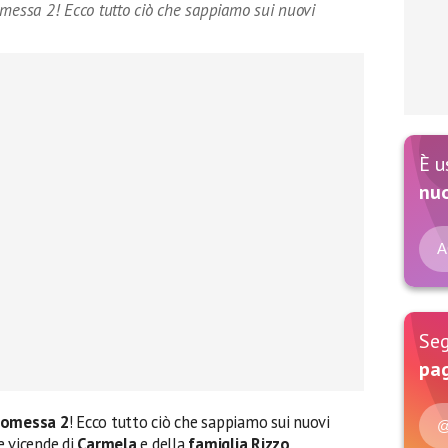
omessa 2! Ecco tutto ciò che sappiamo sui nuovi
È u
nu
A
Seg
pag
romessa 2
! Ecco tutto ciò che sappiamo sui nuovi
@
e vicende di
Carmela
e della
famiglia Rizzo
.