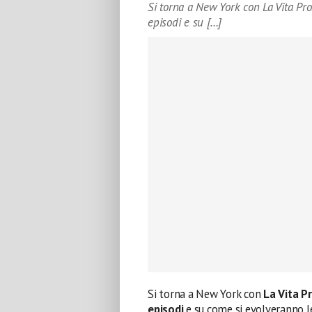
Si torna a New York con La Vita Pr
episodi e su […]
Si torna a New York con
La Vita P
episodi
e su come si evolveranno l