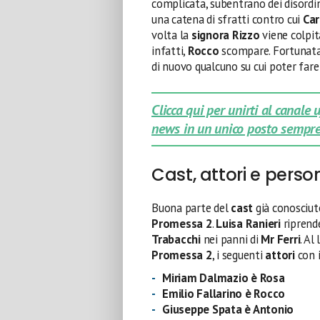
complicata, subentrano dei disordin
una catena di sfratti contro cui
Car
volta la
signora Rizzo
viene colpit
infatti,
Rocco
scompare. Fortunat
di nuovo qualcuno su cui poter far
Clicca qui per unirti al canale
news in un unico posto sempre
Cast, attori e pers
Buona parte del
cast
già conosciut
Promessa 2
.
Luisa Ranieri
riprende
Trabacchi
nei panni di
Mr Ferri
. Al
Promessa 2
, i seguenti
attori
con i
Miriam Dalmazio è Rosa
Emilio Fallarino è Rocco
Giuseppe Spata è Antonio