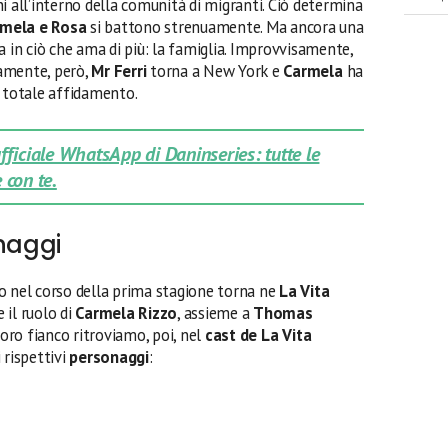
i all’interno della comunità di migranti. Ciò determina
mela e Rosa
si battono strenuamente. Ma ancora una
a in ciò che ama di più: la famiglia. Improvvisamente,
amente, però,
Mr Ferri
torna a New York e
Carmela
ha
e totale affidamento.
 ufficiale WhatsApp di Daninseries: tutte le
 con te.
onaggi
o nel corso della prima stagione torna ne
La Vita
 il ruolo di
Carmela Rizzo
, assieme a
Thomas
 loro fianco ritroviamo, poi, nel
cast de La Vita
 rispettivi
personaggi
: