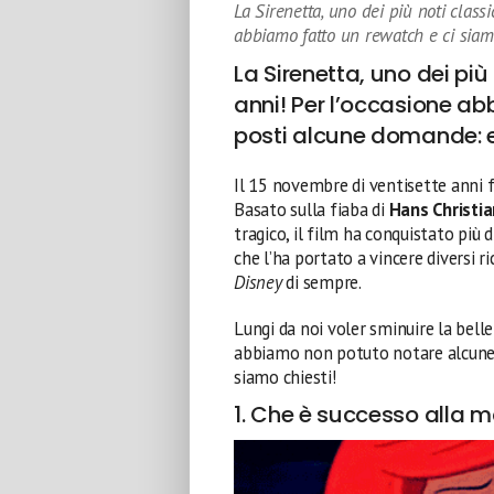
La Sirenetta, uno dei più noti class
abbiamo fatto un rewatch e ci siam
La Sirenetta, uno dei più
anni! Per l’occasione a
posti alcune domande: e
Il 15 novembre di ventisette anni 
Basato sulla fiaba di
Hans Christi
tragico, il film ha conquistato più
che l’ha portato a vincere diversi r
Disney
di sempre.
Lungi da noi voler sminuire la bell
abbiamo non potuto notare alcune p
siamo chiesti!
1. Che è successo alla 