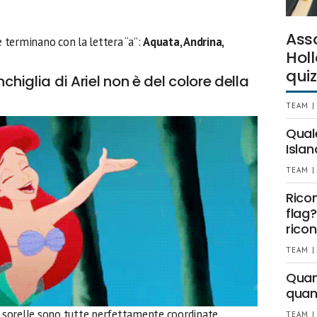
Ass
e terminano con la lettera “a”:
Aquata, Andrina,
Holl
quiz
chiglia di Ariel non è del colore della
TEAM |
Qual
Islan
TEAM |
Rico
flag?
ricon
TEAM |
Quant
quan
le sorelle sono tutte perfettamente coordinate.
TEAM |