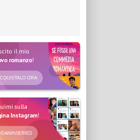
scito il mio
ovo romanzo
!
CQUISTALO ORA
uimi sulla
ina Instagram
!
DANINSERIES