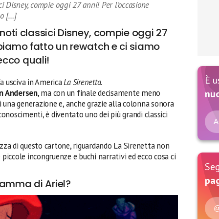
ici Disney, compie oggi 27 anni! Per l’occasione
o […]
 noti classici Disney, compie oggi 27
bbiamo fatto un rewatch e ci siamo
cco quali!
È u
fa usciva in America
La Sirenetta
.
an Andersen
, ma con un finale decisamente meno
nu
 di una generazione e, anche grazie alla colonna sonora
iconoscimenti, è diventato uno dei più grandi classici
A
ezza di questo cartone, riguardando La Sirenetta non
iccole incongruenze e buchi narrativi ed ecco cosa ci
Seg
pag
mamma di Ariel?
@