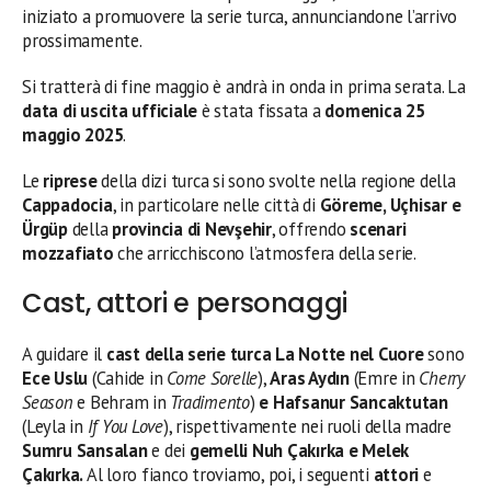
iniziato a promuovere la serie turca, annunciandone l’arrivo
prossimamente.
Si tratterà di fine maggio è andrà in onda in prima serata. La
data di uscita ufficiale
è stata fissata a
domenica 25
maggio 2025
.
Le
riprese
della dizi turca si sono svolte nella regione della
Cappadocia
, in particolare nelle città di
Göreme, Uçhisar e
Ürgüp
della
provincia di Nevşehir
, offrendo
scenari
mozzafiato
che arricchiscono l’atmosfera della serie.
Cast, attori e personaggi
A guidare il
cast della serie turca La Notte nel Cuore
sono
Ece Uslu
(Cahide in
Come Sorelle
),
Aras Aydın
(Emre in
Cherry
Season
e Behram in
Tradimento
)
e Hafsanur Sancaktutan
(Leyla in
If You Love
), rispettivamente nei ruoli della madre
Sumru Sansalan
e dei
gemelli Nuh Çakırka e Melek
Çakırka.
Al loro fianco troviamo, poi, i seguenti
attori
e