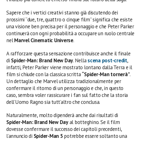
Sapere che i vertici creativi stanno già discutendo dei
prossimi “due, tre, quattro o cinque film” significa che esiste
una visione ben precisa per il personaggio e che Peter Parker
continuerà con ogni probabilità a occupare un ruolo centrale
nel
Marvel Cinematic Universe
.
A rafforzare questa sensazione contribuisce anche il finale
di
Spider-Man: Brand New Day
. Nella
scena post-credit
,
infatti, Peter Parker viene mostrato lontano dalla Terra e il
film si chiude con la classica scritta
“Spider-Man tornerà”
.
Un dettaglio che Marvel utilizza tradizionalmente per
confermare il ritorno di un personaggio e che, in questo
caso, sembra voler rassicurare i fan sul fatto che la storia
dell’Uomo Ragno sia tutt’altro che conclusa.
Naturalmente, molto dipenderà anche dai risultati di
Spider-Man: Brand New Day
al botteghino. Se il film
dovesse confermare il successo dei capitoli precedenti,
l’annuncio di
Spider-Man 5
potrebbe essere soltanto una