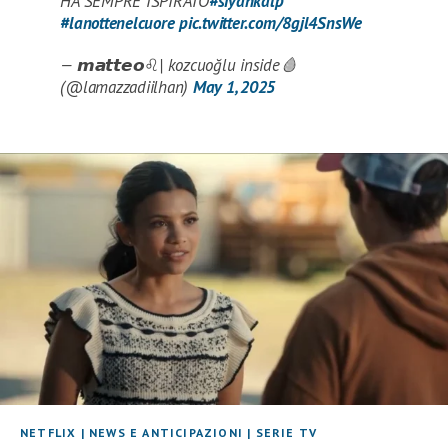
HA SEMPRE ISPIRATO
#siyahkalp
#lanottenelcuore
pic.twitter.com/8gjl4SnsWe
— 𝙢𝙖𝙩𝙩𝙚𝙤♌︎| kozcuoğlu inside🩸
(@lamazzadiilhan)
May 1, 2025
NETFLIX
|
NEWS E ANTICIPAZIONI
|
SERIE TV