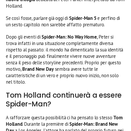
Holland.
Se così fosse, parlare già oggi di
Spider-Man 5
e perfino di
un sesto capitolo non sarebbe affatto prematuro.
Dopo gli eventi di
Spider-Man: No Way Home
, Peter si
trova infatti in una situazione completamente diversa
rispetto al passato: il mondo ha dimenticato la sua identità
e il personaggio può finalmente vivere nuove avventure
senza il peso delle storyline precedenti. Proprio per questo
motivo,
Brand New Day
sembra avere tutte le
caratteristiche di un vero e proprio nuovo inizio, non solo
nel titolo.
Tom Holland continuerà a essere
Spider-Man?
A rafforzare questa possibilità ci ha pensato lo stesso
Tom
Holland
. Durante la première di
Spider-Man: Brand New
Day
a Los Angeles, l’attore ha parlato del proprio futuro nei