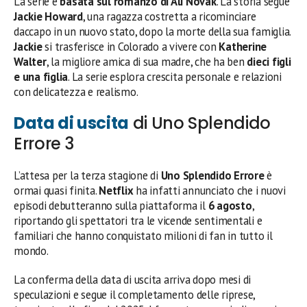
La serie è
basata sul romanzo di Ali Novak
. La storia segue
Jackie Howard
, una ragazza costretta a ricominciare
daccapo in un nuovo stato, dopo la morte della sua famiglia.
Jackie
si trasferisce in Colorado a vivere con
Katherine
Walter
, la migliore amica di sua madre, che ha ben
dieci figli
e una figlia
. La serie esplora crescita personale e relazioni
con delicatezza e realismo.
Data di uscita
di Uno Splendido
Errore 3
L’attesa per la terza stagione di
Uno Splendido Errore
è
ormai quasi finita.
Netflix
ha infatti annunciato che i nuovi
episodi debutteranno sulla piattaforma il
6 agosto
,
riportando gli spettatori tra le vicende sentimentali e
familiari che hanno conquistato milioni di fan in tutto il
mondo.
La conferma della data di uscita arriva dopo mesi di
speculazioni e segue il completamento delle riprese,