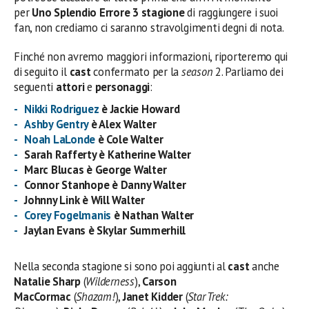
per
Uno Splendio Errore 3 stagione
di raggiungere i suoi
fan, non crediamo ci saranno stravolgimenti degni di nota.
Finché non avremo maggiori informazioni, riporteremo qui
di seguito il
cast
confermato per la
season
2. Parliamo dei
seguenti
attori
e
personaggi
:
Nikki Rodriguez
è Jackie Howard
Ashby Gentry
è Alex Walter
Noah LaLonde
è Cole Walter
Sarah Rafferty è Katherine Walter
Marc Blucas è George Walter
Connor Stanhope è Danny Walter
Johnny Link è Will Walter
Corey Fogelmanis
è Nathan Walter
Jaylan Evans è Skylar Summerhill
Nella seconda stagione si sono poi aggiunti al
cast
anche
Natalie Sharp
(
Wilderness
),
Carson
MacCormac
(
Shazam!
),
Janet Kidder
(
Star Trek: