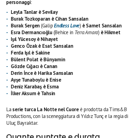
personaggi
:
Leyla Tanlar è Sevilay
Burak Tozkoparan è Cihan Sansalan
Burak Sergen
(Galip
Endless Love
)
è Samet Sansalan
Esra Dermancıoğlu
(Behice in
Terra Amara
)
è Hikmet
Işıl Yücesoy è Nihayet
Genco Özak è Esat Sansalan
Ferda Işıl è Sakine
Bülent Polat è Bünyamin
Gözde Cığacı è Canan
Derin İnce è Harika Sansalan
Ayşe Tunaboylu è Enise
Deniz Karabaş è Esma
İlker Aksum è Tahsin
La
serie turca La Notte nel Cuore
è prodotta da Tims&B
Productions, con la sceneggiatura di Yıldız Tunç e la regia di
Uluç Bayraktar.
Quante puntate e durata