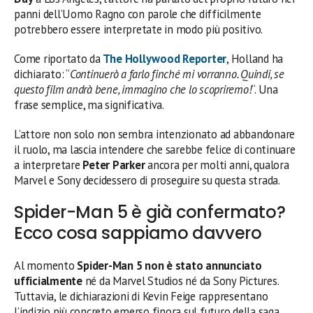
panni dell’Uomo Ragno con parole che difficilmente
potrebbero essere interpretate in modo più positivo.
Come riportato da
The Hollywood Reporter
, Holland ha
dichiarato: “
Continuerò a farlo finché mi vorranno. Quindi, se
questo film andrà bene, immagino che lo scopriremo!
“. Una
frase semplice, ma significativa.
L’attore non solo non sembra intenzionato ad abbandonare
il ruolo, ma lascia intendere che sarebbe felice di continuare
a interpretare
Peter Parker
ancora per molti anni, qualora
Marvel e Sony decidessero di proseguire su questa strada.
Spider-Man 5 è già confermato?
Ecco cosa sappiamo davvero
Al momento
Spider-Man 5 non è stato annunciato
ufficialmente
né da Marvel Studios né da Sony Pictures.
Tuttavia, le dichiarazioni di Kevin Feige rappresentano
l’indizio più concreto emerso finora sul futuro della saga.