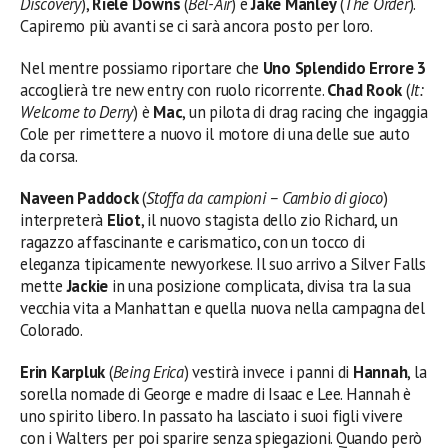
Discovery
),
Riele Downs
(
Bel-Air
) e
Jake Manley
(
The Order
).
Capiremo più avanti se ci sarà ancora posto per loro.
Nel mentre possiamo riportare che
Uno Splendido Errore 3
accoglierà tre new entry con ruolo ricorrente.
Chad Rook
(
It:
Welcome to Derry
) è
Mac
, un pilota di drag racing che ingaggia
Cole per rimettere a nuovo il motore di una delle sue auto
da corsa.
Naveen Paddock
(
Stoffa da campioni – Cambio di gioco
)
interpreterà
Eliot
, il nuovo stagista dello zio Richard, un
ragazzo affascinante e carismatico, con un tocco di
eleganza tipicamente newyorkese. Il suo arrivo a Silver Falls
mette
Jackie
in una posizione complicata, divisa tra la sua
vecchia vita a Manhattan e quella nuova nella campagna del
Colorado.
Erin Karpluk
(
Being Erica
) vestirà invece i panni di
Hannah
, la
sorella nomade di George e madre di Isaac e Lee. Hannah è
uno spirito libero. In passato ha lasciato i suoi figli vivere
con i Walters per poi sparire senza spiegazioni. Quando però