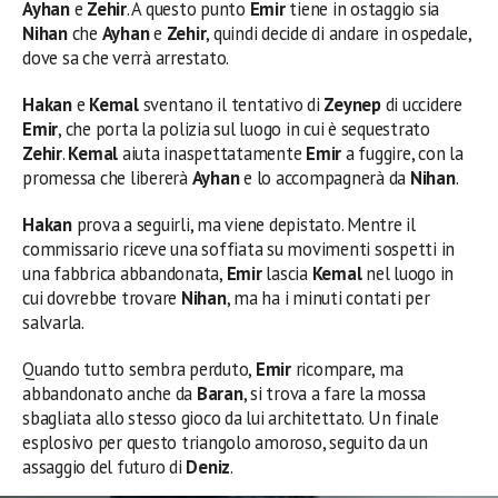
Ayhan
e
Zehir
. A questo punto
Emir
tiene in ostaggio sia
Nihan
che
Ayhan
e
Zehir
, quindi decide di andare in ospedale,
dove sa che verrà arrestato.
Hakan
e
Kemal
sventano il tentativo di
Zeynep
di uccidere
Emir
, che porta la polizia sul luogo in cui è sequestrato
Zehir
.
Kemal
aiuta inaspettatamente
Emir
a fuggire, con la
promessa che libererà
Ayhan
e lo accompagnerà da
Nihan
.
Hakan
prova a seguirli, ma viene depistato. Mentre il
commissario riceve una soffiata su movimenti sospetti in
una fabbrica abbandonata,
Emir
lascia
Kemal
nel luogo in
cui dovrebbe trovare
Nihan
, ma ha i minuti contati per
salvarla.
Quando tutto sembra perduto,
Emir
ricompare, ma
abbandonato anche da
Baran
, si trova a fare la mossa
sbagliata allo stesso gioco da lui architettato. Un finale
esplosivo per questo triangolo amoroso, seguito da un
assaggio del futuro di
Deniz
.