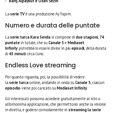
Barış Alpaykut è Ozan Sezin
La
serie TV
è una produzione Ay Yapım.
Numero e durata delle puntate
La
serie turca
Kara Sevda
si compone di
due stagioni
,
74
puntate
in totale, che su
Canale 5
e
Mediaset
Infinity
potrebbero essere divise in più
episodi
, della durata
di
45 minuti
circa l’uno.
Endless Love streaming
Per quanto riguarda, poi, la possibilità di vedere
la
serie
turca
online, andando in onda su
Canale 5
, ciascun
episodio
viene poi caricato su
Mediaset Infinity
.
Gli interessati possono accedere gratuitamente al sito o
all’omonima applicazione, che permettono anche la visione
in diretta, e godersi comodamente in
streaming la serie