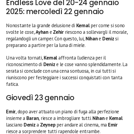
Endless Love del 20-24 gennaio
2025: mercoledì 22 gennaio
Nonostante la grande delusione di
Kemal
per come si sono
svolte le cose,
Ayhan
e
Zehir
riescono a sollevargli il morale,
regalandogli un camper. Con questo, lui,
Nihan
e
Deniz
si
preparano a partire per la luna di miele.
Una volta tornati,
Kemal
affronta l’udienza per il
riconoscimento di
Deniz
e le cose vanno splendidamente. La
serata si conclude con una cena sontuosa, in cui tutti si
riuniscono per festeggiare i successi conquistati con tanta
fatica.
Giovedì 23 gennaio
Emir
, dopo aver attuato un piano di fuga alla perfezione
insieme a
Baran
, riesce a imbrogliare tutti.
Nihan
e
Kemal
lasciano
Deniz
a
Zeynep
per andare al cinema, ma
Emir
riesce a sorprendere tutti rapendole entrambe.