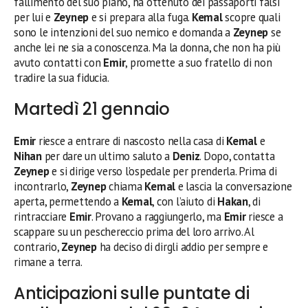
fallimento del suo piano, ha ottenuto dei passaporti falsi
per lui e
Zeynep
e si prepara alla fuga.
Kemal
scopre quali
sono le intenzioni del suo nemico e domanda a
Zeynep
se
anche lei ne sia a conoscenza. Ma la donna, che non ha più
avuto contatti con
Emir
, promette a suo fratello di non
tradire la sua fiducia.
Martedì 21 gennaio
Emir
riesce a entrare di nascosto nella casa di
Kemal
e
Nihan
per dare un ultimo saluto a
Deniz
. Dopo, contatta
Zeynep
e si dirige verso l’ospedale per prenderla. Prima di
incontrarlo,
Zeynep
chiama
Kemal
e lascia la conversazione
aperta, permettendo a
Kemal
, con l’aiuto di
Hakan
, di
rintracciare
Emir
. Provano a raggiungerlo, ma
Emir
riesce a
scappare su un peschereccio prima del loro arrivo. Al
contrario,
Zeynep
ha deciso di dirgli addio per sempre e
rimane a terra.
Anticipazioni sulle puntate di