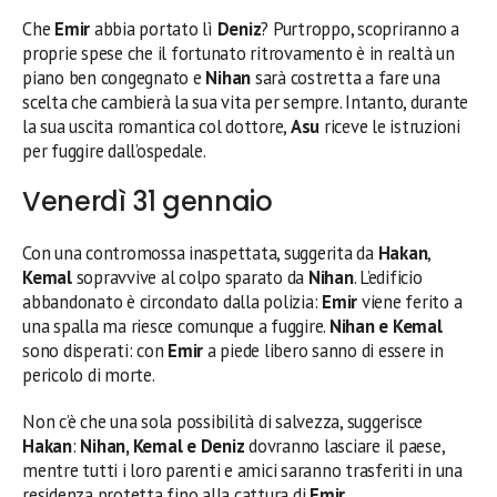
Che
Emir
abbia portato lì
Deniz
? Purtroppo, scopriranno a
proprie spese che il fortunato ritrovamento è in realtà un
piano ben congegnato e
Nihan
sarà costretta a fare una
scelta che cambierà la sua vita per sempre. Intanto, durante
la sua uscita romantica col dottore,
Asu
riceve le istruzioni
per fuggire dall’ospedale.
Venerdì 31 gennaio
Con una contromossa inaspettata, suggerita da
Hakan
,
Kemal
sopravvive al colpo sparato da
Nihan
. L’edificio
abbandonato è circondato dalla polizia:
Emir
viene ferito a
una spalla ma riesce comunque a fuggire.
Nihan e Kemal
sono disperati: con
Emir
a piede libero sanno di essere in
pericolo di morte.
Non c’è che una sola possibilità di salvezza, suggerisce
Hakan
:
Nihan, Kemal e Deniz
dovranno lasciare il paese,
mentre tutti i loro parenti e amici saranno trasferiti in una
residenza protetta fino alla cattura di
Emir
.