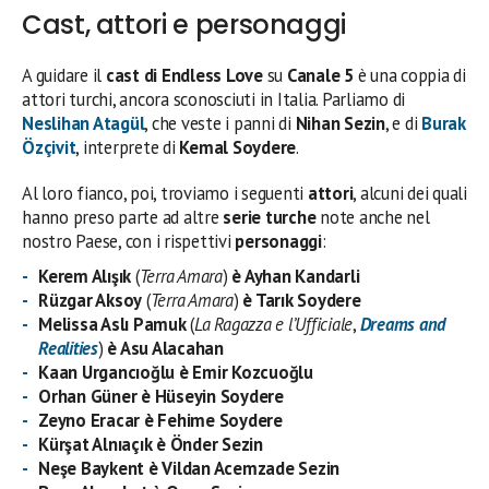
Cast, attori e personaggi
A guidare il
cast di
Endless Love
su
Canale 5
è una coppia di
attori turchi, ancora sconosciuti in Italia. Parliamo di
Neslihan Atagül
, che veste i panni di
Nihan Sezin
, e di
Burak
Özçivit
, interprete di
Kemal Soydere
.
Al loro fianco, poi, troviamo i seguenti
attori
, alcuni dei quali
hanno preso parte ad altre
serie turche
note anche nel
nostro Paese, con i rispettivi
personaggi
:
Kerem Alışık
(
Terra Amara
)
è Ayhan Kandarli
Rüzgar Aksoy
(
Terra Amara
)
è Tarık Soydere
Melissa Aslı Pamuk
(
La Ragazza e l’Ufficiale
,
Dreams and
Realities
)
è Asu Alacahan
Kaan Urgancıoğlu è Emir Kozcuoğlu
Orhan Güner è Hüseyin Soydere
Zeyno Eracar è Fehime Soydere
Kürşat Alnıaçık è Önder Sezin
Neşe Baykent è Vildan Acemzade Sezin