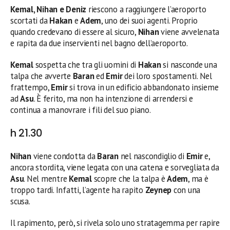
Kemal, Nihan e Deniz
riescono a raggiungere l’aeroporto
scortati da
Hakan
e
Adem
, uno dei suoi agenti. Proprio
quando credevano di essere al sicuro,
Nihan
viene avvelenata
e rapita da due inservienti nel bagno dell’aeroporto.
Kemal
sospetta che tra gli uomini di
Hakan
si nasconde una
talpa che avverte
Baran
ed
Emir
dei loro spostamenti. Nel
frattempo,
Emir
si trova in un edificio abbandonato insieme
ad
Asu
. È ferito, ma non ha intenzione di arrendersi e
continua a manovrare i fili del suo piano.
h 21.30
Nihan
viene condotta da
Baran
nel nascondiglio di
Emir
e,
ancora stordita, viene legata con una catena e sorvegliata da
Asu
. Nel mentre
Kemal
scopre che la talpa è
Adem
, ma è
troppo tardi. Infatti, l’agente ha rapito
Zeynep
con una
scusa.
Il rapimento, però, si rivela solo uno stratagemma per rapire