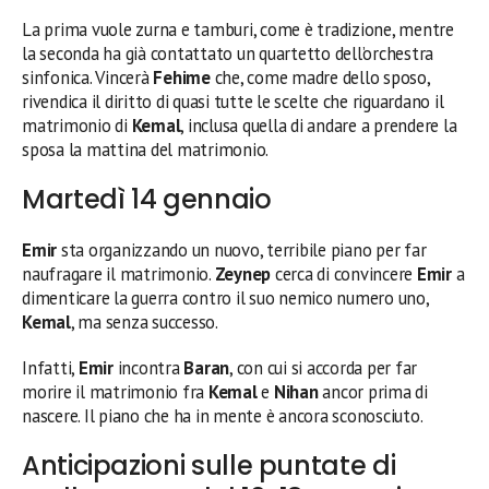
La prima vuole zurna e tamburi, come è tradizione, mentre
la seconda ha già contattato un quartetto dell’orchestra
sinfonica. Vincerà
Fehime
che, come madre dello sposo,
rivendica il diritto di quasi tutte le scelte che riguardano il
matrimonio di
Kemal
, inclusa quella di andare a prendere la
sposa la mattina del matrimonio.
Martedì 14 gennaio
Emir
sta organizzando un nuovo, terribile piano per far
naufragare il matrimonio.
Zeynep
cerca di convincere
Emir
a
dimenticare la guerra contro il suo nemico numero uno,
Kemal
, ma senza successo.
Infatti,
Emir
incontra
Baran
, con cui si accorda per far
morire il matrimonio fra
Kemal
e
Nihan
ancor prima di
nascere. Il piano che ha in mente è ancora sconosciuto.
Anticipazioni sulle puntate di