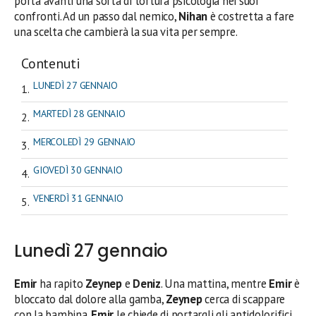
porta avanti una sorta di tortura psicologia nei suoi
confronti. Ad un passo dal nemico,
Nihan
è costretta a fare
una scelta che cambierà la sua vita per sempre.
Contenuti
LUNEDÌ 27 GENNAIO
MARTEDÌ 28 GENNAIO
MERCOLEDÌ 29 GENNAIO
GIOVEDÌ 30 GENNAIO
VENERDÌ 31 GENNAIO
Lunedì 27 gennaio
Emir
ha rapito
Zeynep
e
Deniz
. Una mattina, mentre
Emir
è
bloccato dal dolore alla gamba,
Zeynep
cerca di scappare
con la bambina.
Emir
le chiede di portargli gli antidolorifici,