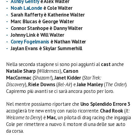
Ashby Gentry
è Alex Walter
Noah LaLonde
è Cole Walter
Sarah Rafferty è Katherine Walter
Marc Blucas è George Walter
Connor Stanhope è Danny Walter
Johnny Link è Will Walter
Corey Fogelmanis
è Nathan Walter
Jaylan Evans è Skylar Summerhill
Nella seconda stagione si sono poi aggiunti al
cast
anche
Natalie Sharp
(
Wilderness
),
Carson
MacCormac
(
Shazam!
),
Janet Kidder
(
Star Trek:
Discovery
),
Riele Downs
(
Bel-Air
) e
Jake Manley
(
The Order
).
Capiremo più avanti se ci sarà ancora posto per loro.
Nel mentre possiamo riportare che
Uno Splendido Errore 3
accoglierà tre new entry con ruolo ricorrente.
Chad Rook
(
It:
Welcome to Derry
) è
Mac
, un pilota di drag racing che ingaggia
Cole per rimettere a nuovo il motore di una delle sue auto
da corsa.