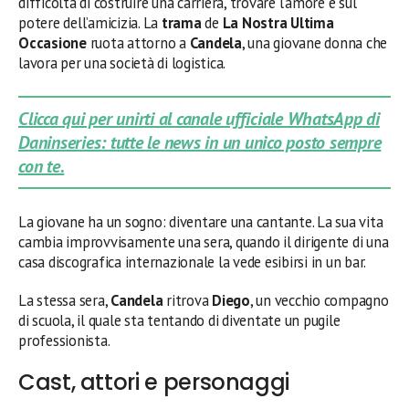
difficoltà di costruire una carriera, trovare l’amore e sul
potere dell’amicizia. La
trama
de
La Nostra Ultima
Occasione
ruota attorno a
Candela
, una giovane donna che
lavora per una società di logistica.
Clicca qui per unirti al canale ufficiale WhatsApp di
Daninseries: tutte le news in un unico posto sempre
con te.
La giovane ha un sogno: diventare una cantante. La sua vita
cambia improvvisamente una sera, quando il dirigente di una
casa discografica internazionale la vede esibirsi in un bar.
La stessa sera,
Candela
ritrova
Diego
, un vecchio compagno
di scuola, il quale sta tentando di diventate un pugile
professionista.
Cast, attori e personaggi