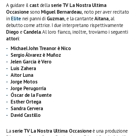
A guidare il
cast
della
serie TV La Nostra Ultima
Occasione
sono
Miguel Bernardeau
, noto per aver recitato
in
Elite
nei panni di
Guzman
, e la cantante
Aitana
, al
debutto come attrice. I due interpretano rispettivamente
Diego
e
Candela
. Al loro fianco, inoltre, troviamo i seguenti
attori
:
Michael John Treanor
è Nico
Sergio Álvarez è Muñoz
Jelen Garcia è Vero
Luis Zahera
Aitor Luna
Jorge Motos
Jorge Perugorría
Óscar de la Fuente
Esther Ortega
Sandra Cervera
David Castillo
La
serie TV La Nostra Ultima Occasione
è una produzione