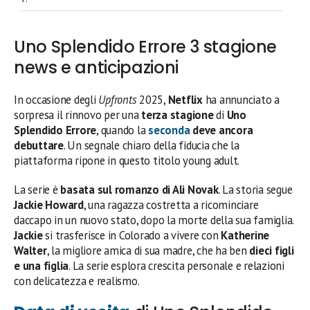
Uno Splendido Errore 3 stagione
news e anticipazioni
In occasione degli
Upfronts
2025,
Netflix
ha annunciato a
sorpresa il rinnovo per una
terza stagione
di
Uno
Splendido Errore
, quando la
seconda
deve ancora
debuttare
. Un segnale chiaro della fiducia che la
piattaforma ripone in questo titolo young adult.
La serie è
basata sul romanzo di Ali Novak
. La storia segue
Jackie Howard
, una ragazza costretta a ricominciare
daccapo in un nuovo stato, dopo la morte della sua famiglia.
Jackie
si trasferisce in Colorado a vivere con
Katherine
Walter
, la migliore amica di sua madre, che ha ben
dieci figli
e una figlia
. La serie esplora crescita personale e relazioni
con delicatezza e realismo.