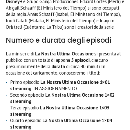
Disney+
e Grupo Ganga Producciones. Eduard Cortés (Merlí) e
Abigail Schaaff (El Ministero del Tiempo) si sono occupati
della regia. Anaïs Schaaff (Isabel, El Ministerio del Tiempo),
Jordi Calafí (Malaka, El Ministerio del Tiempo) e Joaquín
Oristrell (Cuéntame, La Tribu) sono i creatori della serie.
Numero e durata degli episodi
La miniserie di
La Nostra Ultima Occasione
si presenta al
pubblico con un totale di appena
5 episodi
, ciascuno
presumibilmente della
durata
di circa 40 minuti. In
occasione del caricamento, conosceremo i titoli:
Primo episodio
La Nostra Ultima Occasione 1×01
streaming
: IN AGGIORNAMENTO
Secondo episodio
La Nostra Ultima Occasione 1×02
streaming
:
Terzo episodio
La Nostra Ultima Occasione
1×03
streaming
:
Quarto episodio
La Nostra Ultima Occasione 1×04
streaming
: