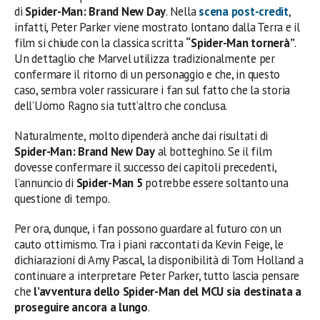
di
Spider-Man: Brand New Day
. Nella
scena post-credit
,
infatti, Peter Parker viene mostrato lontano dalla Terra e il
film si chiude con la classica scritta
“Spider-Man tornerà”
.
Un dettaglio che Marvel utilizza tradizionalmente per
confermare il ritorno di un personaggio e che, in questo
caso, sembra voler rassicurare i fan sul fatto che la storia
dell’Uomo Ragno sia tutt’altro che conclusa.
Naturalmente, molto dipenderà anche dai risultati di
Spider-Man: Brand New Day
al botteghino. Se il film
dovesse confermare il successo dei capitoli precedenti,
l’annuncio di
Spider-Man 5
potrebbe essere soltanto una
questione di tempo.
Per ora, dunque, i fan possono guardare al futuro con un
cauto ottimismo. Tra i piani raccontati da Kevin Feige, le
dichiarazioni di Amy Pascal, la disponibilità di Tom Holland a
continuare a interpretare Peter Parker, tutto lascia pensare
che
l’avventura dello Spider-Man del MCU sia destinata a
proseguire ancora a lungo
.