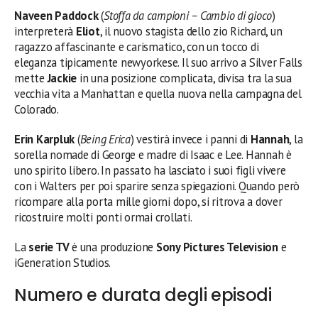
Naveen Paddock
(
Stoffa da campioni – Cambio di gioco
)
interpreterà
Eliot
, il nuovo stagista dello zio Richard, un
ragazzo affascinante e carismatico, con un tocco di
eleganza tipicamente newyorkese. Il suo arrivo a Silver Falls
mette
Jackie
in una posizione complicata, divisa tra la sua
vecchia vita a Manhattan e quella nuova nella campagna del
Colorado.
Erin Karpluk
(
Being Erica
) vestirà invece i panni di
Hannah
, la
sorella nomade di George e madre di Isaac e Lee. Hannah è
uno spirito libero. In passato ha lasciato i suoi figli vivere
con i Walters per poi sparire senza spiegazioni. Quando però
ricompare alla porta mille giorni dopo, si ritrova a dover
ricostruire molti ponti ormai crollati.
La
serie TV
è una produzione
Sony Pictures Television
e
iGeneration Studios.
Numero e durata degli episodi