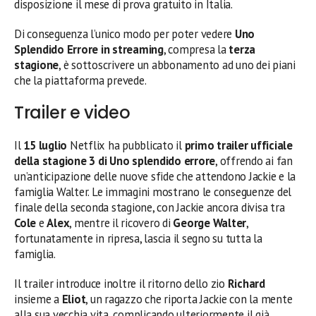
disposizione il mese di prova gratuito in Italia.
Di conseguenza l’unico modo per poter vedere
Uno
Splendido Errore in streaming
, compresa la
terza
stagione
, è sottoscrivere un abbonamento ad uno dei piani
che la piattaforma prevede.
Trailer e video
Il
15 luglio
Netflix ha pubblicato il
primo trailer ufficiale
della stagione 3 di Uno splendido errore
, offrendo ai fan
un’anticipazione delle nuove sfide che attendono Jackie e la
famiglia Walter. Le immagini mostrano le conseguenze del
finale della seconda stagione, con Jackie ancora divisa tra
Cole
e
Alex
, mentre il ricovero di
George Walter
,
fortunatamente in ripresa, lascia il segno su tutta la
famiglia.
Il trailer introduce inoltre il ritorno dello zio
Richard
insieme a
Eliot
, un ragazzo che riporta Jackie con la mente
alla sua vecchia vita, complicando ulteriormente il già