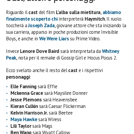
Riguardo il
cast
del film
L’alba sulla mietitura
,
abbiamo
finalmente scoperto chi
interpreterà
Haymitch
. Il ruolo
toccherà a
Joseph Zada
, giovane attore che sta iniziando la
sua carriera, apparso in poche produzioni come Invisible
Boys, e anche in
We Were Liars
su Prime Video.
Invece
Lenore Dove Baird
sarà interpretata da
Whitney
Peak
, nota per il remake di Gossip Girl e Hocus Pocus 2.
Ecco svelato anche il resto del
cast
e i rispettivi
personaggi
:
Elle Fanning
sarà Effie
Mckenna Grace
sarà Maysilee Donner
Jesse Plemons
sarà Heavensbee
Kieran Culkin
sarà Caesar Flickerman
Kelvin Harrison Jr.
sarà Beetee
Maya Hawke
sarà Wiress
Lili Taylor
sarà Mags
Ben Wang
sarà Wyatt Callow