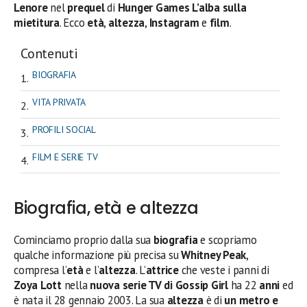
Lenore
nel
prequel
di
Hunger Games L’alba sulla
mietitura
. Ecco
età
,
altezza
,
Instagram
e
film
.
Contenuti
BIOGRAFIA
VITA PRIVATA
PROFILI SOCIAL
FILM E SERIE TV
Biografia, età e altezza
Cominciamo proprio dalla sua
biografia
e scopriamo
qualche informazione più precisa su
Whitney Peak
,
compresa l’
età
e l’
altezza
. L’
attrice
che veste i panni di
Zoya Lott
nella
nuova serie TV di Gossip Girl
ha 22
anni
ed
è nata il 28 gennaio 2003. La sua
altezza
è di
un metro e