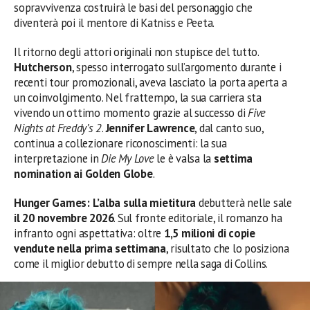
sopravvivenza costruirà le basi del personaggio che
diventerà poi il mentore di Katniss e Peeta.
Il ritorno degli attori originali non stupisce del tutto.
Hutcherson
, spesso interrogato sull’argomento durante i
recenti tour promozionali, aveva lasciato la porta aperta a
un coinvolgimento. Nel frattempo, la sua carriera sta
vivendo un ottimo momento grazie al successo di
Five
Nights at Freddy’s 2
.
Jennifer Lawrence
, dal canto suo,
continua a collezionare riconoscimenti: la sua
interpretazione in
Die My Love
le è valsa la
settima
nomination ai Golden Globe
.
Hunger Games: L’alba sulla mietitura
debutterà nelle sale
il 20 novembre 2026
. Sul fronte editoriale, il romanzo ha
infranto ogni aspettativa: oltre
1,5 milioni di copie
vendute nella prima settimana
, risultato che lo posiziona
come il miglior debutto di sempre nella saga di Collins.