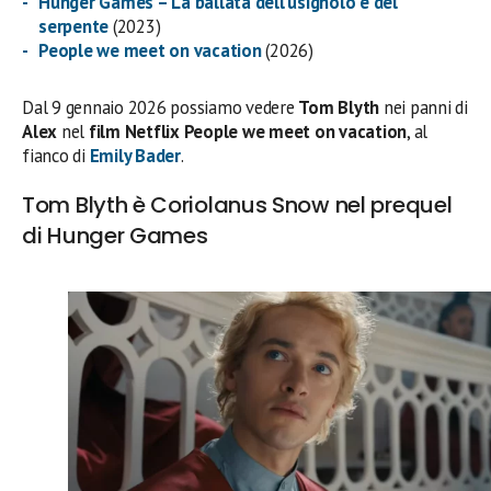
Hunger Games – La ballata dell’usignolo e del
serpente
(2023)
People we meet on vacation
(2026)
Dal 9 gennaio 2026 possiamo vedere
Tom Blyth
nei panni di
Alex
nel
film Netflix People we meet on vacation
, al
fianco di
Emily Bader
.
Tom Blyth è Coriolanus Snow nel prequel
di Hunger Games