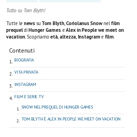
Tutto su Tom Blyth!
Tutte le
news
su
Tom Blyth
,
Coriolanus
Snow
nel
film
prequel
di
Hunger Games
. e
Alex in People we meet on
vacation
. Scopriamo
età
,
altezza
,
Instagram
e
film
.
Contenuti
BIOGRAFIA
VITA PRIVATA
INSTAGRAM
FILM E SERIE TV
SNOW NEL PREQUEL DI HUNGER GAMES
TOM BLYTH È ALEX IN PEOPLE WE MEET ON VACATION