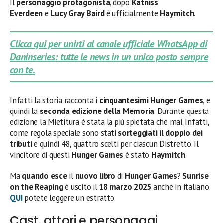
Il
personaggio protagonista
, dopo
Katniss
Everdeen
e
Lucy Gray Baird
è ufficialmente
Haymitch
.
Clicca qui per unirti al canale ufficiale WhatsApp di
Daninseries: tutte le news in un unico posto sempre
con te.
Infatti la storia racconta i
cinquantesimi Hunger Games
, e
quindi la
seconda edizione della Memoria
. Durante questa
edizione la Mietitura è stata la più spietata che mai. Infatti,
come regola speciale sono stati
sorteggiati il doppio dei
tributi
e quindi 48, quattro scelti per ciascun Distretto. Il
vincitore di questi
Hunger Games
è stato
Haymitch
.
Ma
quando esce
il
nuovo libro
di
Hunger Games
?
Sunrise
on the Reaping
è uscito il
18 marzo 2025
anche in italiano.
QUI
potete leggere un estratto.
Cast, attori e personaggi