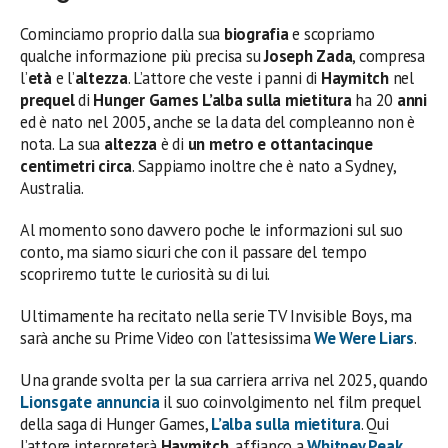
Cominciamo proprio dalla sua
biografia
e scopriamo
qualche informazione più precisa su
Joseph Zada
, compresa
l’
età
e l’
altezza
. L’attore che veste i panni di
Haymitch
nel
prequel
di
Hunger Games L’alba sulla mietitura
ha 20
anni
ed è nato nel 2005, anche se la data del compleanno non è
nota. La sua
altezza
è di
un metro e ottantacinque
centimetri circa
. Sappiamo inoltre che è nato a Sydney,
Australia.
Al momento sono davvero poche le informazioni sul suo
conto, ma siamo sicuri che con il passare del tempo
scopriremo tutte le curiosità su di lui.
Ultimamente ha recitato nella serie TV Invisible Boys, ma
sarà anche su Prime Video con l’attesissima
We Were Liars
.
Una grande svolta per la sua carriera arriva nel 2025, quando
Lionsgate annuncia
il suo coinvolgimento nel film prequel
della saga di Hunger Games,
L’alba sulla mietitura
. Qui
l’attore interpreterà
Haymitch
, affianco a
Whitney Peak