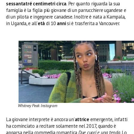
sessantatré centimetri circa
. Per quanto riguarda la sua
famiglia è la figlia più giovane di un parrucchiere ugandese e
di un pilota e ingegnere canadese. Inoltre è nata a Kampala,
in Uganda, e all’
età
di 10
anni
si è trasferita a Vancouver.
Whitney Peak Instagram
La giovane interprete è ancora un’
attrice
emergente, infatti
ha cominciato a recitare solamente nel 2017, quando è
apparsa nella commedia romantica
Due cuori e una tenda
. Lo