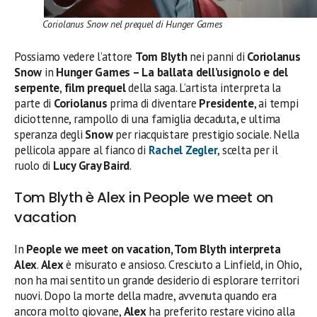
Coriolanus Snow nel prequel di Hunger Games
Possiamo vedere l’attore
Tom Blyth
nei panni di
Coriolanus
Snow
in
Hunger Games – La ballata dell’usignolo e del
serpente
,
film prequel
della saga. L’artista interpreta la
parte di
Coriolanus
prima di diventare
Presidente
, ai tempi
diciottenne, rampollo di una famiglia decaduta, e ultima
speranza degli
Snow
per riacquistare prestigio sociale. Nella
pellicola appare al fianco di
Rachel Zegler
, scelta per il
ruolo di
Lucy Gray Baird
.
Tom Blyth è Alex in People we meet on
vacation
In
People we meet on vacation, Tom Blyth interpreta
Alex
.
Alex
è misurato e ansioso. Cresciuto a Linfield, in Ohio,
non ha mai sentito un grande desiderio di esplorare territori
nuovi. Dopo la morte della madre, avvenuta quando era
ancora molto giovane,
Alex
ha preferito restare vicino alla