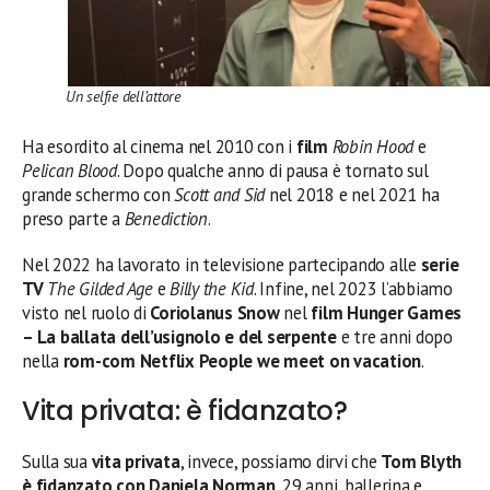
Un selfie dell’attore
Ha esordito al cinema nel 2010 con i
film
Robin Hood
e
Pelican Blood
. Dopo qualche anno di pausa è tornato sul
grande schermo con
Scott and Sid
nel 2018 e nel 2021 ha
preso parte a
Benediction
.
Nel 2022 ha lavorato in televisione partecipando alle
serie
TV
The Gilded Age
e
Billy the Kid
. Infine, nel 2023 l’abbiamo
visto nel ruolo di
Coriolanus Snow
nel
film
Hunger Games
– La ballata dell’usignolo e del serpente
e tre anni dopo
nella
rom-com Netflix People we meet on vacation
.
Vita privata: è fidanzato?
Sulla sua
vita privata
, invece, possiamo dirvi che
Tom Blyth
è fidanzato con Daniela Norman
, 29 anni, ballerina e