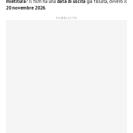
mietitura
? Il film ha una
data di uscita
già fissata, ovvero il
20 novembre 2026
.