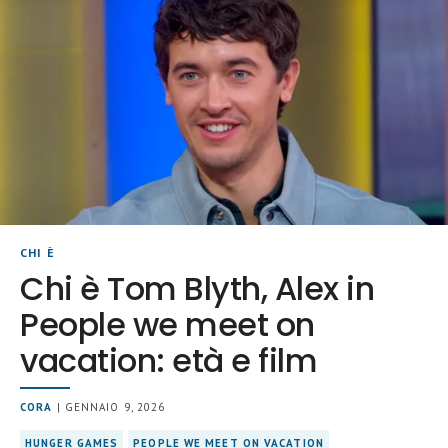
CHI È
Chi è Tom Blyth, Alex in
People we meet on
vacation: età e film
CORA
| GENNAIO 9, 2026
HUNGER GAMES
PEOPLE WE MEET ON VACATION