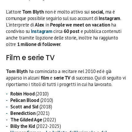
L’attore
Tom Blyth
non è molto attivo sui
social
, ma è
comunque possibile seguirlo sul suo account di
Instagram
.
L’interprete di
Alex
in
People we meet on vacation
ha
condiviso su
Instagram
circa
60 post
e pubblica contenuti
anche tramite l’opzione delle storie, inoltre ha raggiunto
oltre
1 milione di follower
.
Film e serie TV
Tom Blyth
ha cominciato a recitare nel 2010 ed è già
apparso in alcuni
film
e
serie TV
di successo. Qui di seguito vi
riportiamo i titoli di tutti i progetti in cui ha lavorato.
Robin Hood
(2010)
Pelican Blood
(2010)
Scott and Sid
(2018)
Benediction
(2021)
The Gilded Age
(2022)
Billy the Kid
(2022-2025)