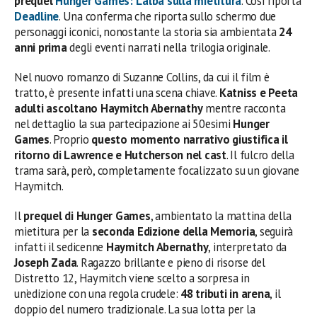
prequel
Hunger Games: L
‘
alba sulla mietitura
. Così riporta
Deadline
. Una conferma che riporta sullo schermo due
personaggi iconici, nonostante la storia sia ambientata
24
anni prima
degli eventi narrati nella trilogia originale.
Nel nuovo romanzo di Suzanne Collins, da cui il film è
tratto, è presente infatti una scena chiave.
Katniss e Peeta
adulti ascoltano Haymitch Abernathy
mentre racconta
nel dettaglio la sua partecipazione ai 50esimi
Hunger
Games
. Proprio
questo momento narrativo giustifica il
ritorno di Lawrence e Hutcherson nel cast
. Il fulcro della
trama sarà, però, completamente focalizzato su un giovane
Haymitch.
Il
prequel di Hunger Games
, ambientato la mattina della
mietitura per la
seconda Edizione della Memoria
, seguirà
infatti il sedicenne
Haymitch Abernathy
, interpretato da
Joseph Zada
. Ragazzo brillante e pieno di risorse del
Distretto 12, Haymitch viene scelto a sorpresa in
un’edizione con una regola crudele:
48 tributi in arena
, il
doppio del numero tradizionale. La sua lotta per la