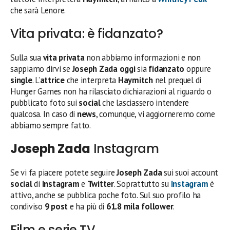
che sarà Lenore.
Vita privata: è fidanzato?
Sulla sua
vita privata
non abbiamo informazioni e non
sappiamo dirvi se
Joseph Zada
oggi
sia
fidanzato
oppure
single
. L’
attrice
che interpreta
Haymitch
nel prequel di
Hunger Games
non ha rilasciato dichiarazioni al riguardo o
pubblicato foto sui
social
che lasciassero intendere
qualcosa. In caso di
news
, comunque, vi aggiorneremo come
abbiamo sempre fatto.
Joseph Zada
Instagram
Se vi fa piacere potete seguire
Joseph Zada
sui suoi account
social
di
Instagram
e
Twitter
. Soprattutto su
Instagram
è
attivo, anche se pubblica poche foto. Sul suo profilo ha
condiviso
9 post
e ha più di
61.8 mila follower
.
Film e serie TV