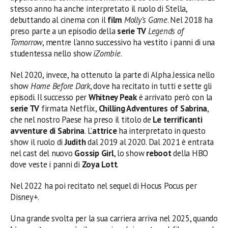
stesso anno ha anche interpretato il ruolo di Stella,
debuttando al cinema con il
film
Molly’s Game
. Nel 2018 ha
preso parte a un episodio della
serie TV
Legends of
Tomorrow
, mentre l’anno successivo ha vestito i panni di una
studentessa nello show
iZombie
.
Nel 2020, invece, ha ottenuto la parte di Alpha Jessica nello
show
Home Before Dark
, dove ha recitato in tutti e sette gli
episodi. Il successo per
Whitney Peak
è arrivato però con la
serie TV
firmata Netflix,
Chilling Adventures of Sabrina
,
che nel nostro Paese ha preso il titolo de
Le terrificanti
avventure di Sabrina
. L’
attrice
ha interpretato in questo
show il ruolo di
Judith
dal 2019 al 2020. Dal 2021 è entrata
nel cast del nuovo
Gossip Girl
, lo show
reboot
della HBO
dove veste i panni di
Zoya Lott
.
Nel 2022 ha poi recitato nel sequel di Hocus Pocus per
Disney+.
Una grande svolta per la sua carriera arriva nel 2025, quando