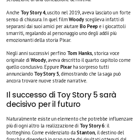
Anche
Toy Story 4
, uscito nel 2019, aveva lasciato un forte
senso di chiusura. In quel film
Woody
sceglieva infatti di
separarsi dai suoi amici per aiutare
Bo Peep
e i giocattoli
smarriti, regalando al personaggio uno degli addii più
emozionanti della storia Pixar.
Negli anni successivi perfino
Tom Hanks
, storica voce
originale di
Woody
, aveva descritto il quarto capitolo come
quello conclusivo. Eppure
Pixar
ha sorpreso tutti
annunciando
Toy Story 5
, dimostrando che la saga può
ancora trovare nuove strade narrative.
Il successo di Toy Story 5 sarà
decisivo per il futuro
Naturalmente esiste un elemento che potrebbe influenzare
più di ogni altro la realizzazione di
Toy Story 6
: il
botteghino. Come evidenziato da
Stanton
, il destino del
franchise
dipenderà in gran parte dai risultati ottenuti dal