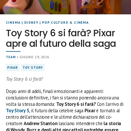
CINEMA
|
DISNEY
|
POP CULTURE & CINEMA
Toy Story 6 si farà? Pixar
apre al futuro della saga
TEAM
| GIUGNO 19, 2026
PIXAR
TOY STORY
Toy Story 6 si farà?
Dopo anni di addii, finali emozionanti e apparenti
conclusioni definitive, i fan si stanno ponendo ancora una
volta la stessa domanda:
Toy Story 6 si farà?
Con l’arrivo di
Toy Story 5
, il futuro della celebre saga
Pixar
è tornato al
centro dell’attenzione e le ultime dichiarazioni del co-
creatore
Andrew Stanton
lasciano intendere che
la storia
di Woody, Buzz e degli altri giocattoli potrebbe essere