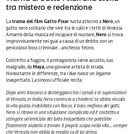
tra mistero e redenzione
La
trama del film Gatto Pixar
ruota attorno a
Nero
, un
gatto nero solitario che vive tra le calli e i tetti di Venezia.
Amante della musica ed incapace di nuotare,
Nero
si trova
improvvisamente nei guai a causa di un debito con un
pericoloso boss criminale… anch’esso felino.
Costretto a fuggire, il protagonista viene accolto, suo
malgrado, da
Maya
, una giovane artista di strada.
Nonostante le differenze, tra i due nasce un legame
inaspettato. La sinossi ufficiale recita:
Dopo anni trascorsi a destreggiarsi tra i canali e le superstizioni
di Venezia, in Italia, Nero comincia a chiedersi se abbia vissuto
la vita giusta. Indebitato con Rocco, il boss mafioso dei gatti,
Nero si ritrova in una situazione complicata ed è costretto a
stringere un’amicizia del tutto inaspettata che potrebbe
finalmente aiutarlo a trovare il proprio scopo nella vita… sempre
che Venezia non abbia la meglio su di lui prima.