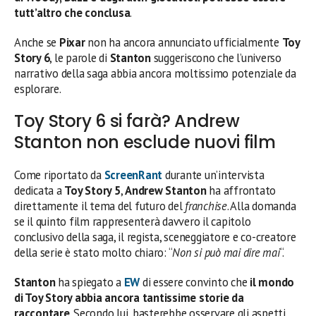
tutt’altro che conclusa
.
Anche se
Pixar
non ha ancora annunciato ufficialmente
Toy
Story 6
, le parole di
Stanton
suggeriscono che l’universo
narrativo della saga abbia ancora moltissimo potenziale da
esplorare.
Toy Story 6 si farà? Andrew
Stanton non esclude nuovi film
Come riportato da
ScreenRant
durante un’intervista
dedicata a
Toy Story 5
,
Andrew Stanton
ha affrontato
direttamente il tema del futuro del
franchise
. Alla domanda
se il quinto film rappresenterà davvero il capitolo
conclusivo della saga, il regista, sceneggiatore e co-creatore
della serie è stato molto chiaro: “
Non si può mai dire mai
“.
Stanton
ha spiegato a
EW
di essere convinto che
il mondo
di Toy Story abbia ancora tantissime storie da
raccontare
. Secondo lui, basterebbe osservare gli aspetti