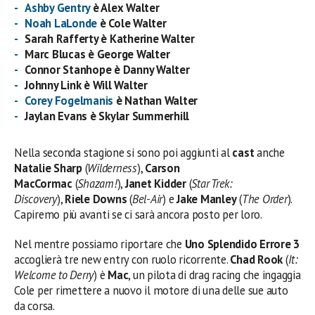
Ashby Gentry
è Alex Walter
Noah LaLonde
è Cole Walter
Sarah Rafferty è Katherine Walter
Marc Blucas è George Walter
Connor Stanhope è Danny Walter
Johnny Link è Will Walter
Corey Fogelmanis
è Nathan Walter
Jaylan Evans è Skylar Summerhill
Nella seconda stagione si sono poi aggiunti al
cast
anche
Natalie Sharp
(
Wilderness
),
Carson
MacCormac
(
Shazam!
),
Janet Kidder
(
Star Trek:
Discovery
),
Riele Downs
(
Bel-Air
) e
Jake Manley
(
The Order
).
Capiremo più avanti se ci sarà ancora posto per loro.
Nel mentre possiamo riportare che
Uno Splendido Errore 3
accoglierà tre new entry con ruolo ricorrente.
Chad Rook
(
It:
Welcome to Derry
) è
Mac
, un pilota di drag racing che ingaggia
Cole per rimettere a nuovo il motore di una delle sue auto
da corsa.