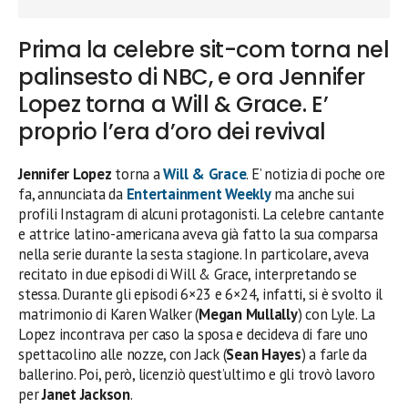
Prima la celebre sit-com torna nel
palinsesto di NBC, e ora Jennifer
Lopez torna a Will & Grace. E’
proprio l’era d’oro dei revival
Jennifer Lopez
torna a
Will & Grace
. E’ notizia di poche ore
fa, annunciata da
Entertainment Weekly
ma anche sui
profili Instagram di alcuni protagonisti. La celebre cantante
e attrice latino-americana aveva già fatto la sua comparsa
nella serie durante la sesta stagione. In particolare, aveva
recitato in due episodi di Will & Grace, interpretando se
stessa. Durante gli episodi 6×23 e 6×24, infatti, si è svolto il
matrimonio di Karen Walker (
Megan Mullally
) con Lyle. La
Lopez incontrava per caso la sposa e decideva di fare uno
spettacolino alle nozze, con Jack (
Sean Hayes
) a farle da
ballerino. Poi, però, licenziò quest’ultimo e gli trovò lavoro
per
Janet Jackson
.