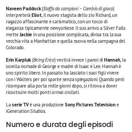
Naveen Paddock
(
Stoffa da campioni – Cambio di gioco
)
interpreterà
Eliot
, il nuovo stagista dello zio Richard, un
ragazzo affascinante e carismatico, con un tocco di
eleganza tipicamente newyorkese. Il suo arrivo a Silver Falls
mette
Jackie
in una posizione complicata, divisa tra la sua
vecchia vita a Manhattan e quella nuova nella campagna del
Colorado.
Erin Karpluk
(
Being Erica
) vestirà invece i panni di
Hannah
, la
sorella nomade di George e madre di Isaac e Lee. Hannah è
uno spirito libero. In passato ha lasciato i suoi figli vivere
con i Walters per poi sparire senza spiegazioni. Quando però
ricompare alla porta mille giorni dopo, si ritrova a dover
ricostruire molti ponti ormai crollati.
La
serie TV
è una produzione
Sony Pictures Television
e
iGeneration Studios.
Numero e durata degli episodi