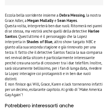
Eccola bella sorridente insieme a
Debra Messing
, la nostra
Grace Adler, a
Megan Mullally
e
Sean Hayes
.
Questa volta, interpreterà ben due ruoli. Ritornerà nei panni
di se stessa, ma vestirà anche quelli della detective
Harlee
Santos
. Quest’ultimo è il personaggio che la Lopez
interpreta in
Shades of Blue
, altro show targato NBC e
giunto alla sua seconda stagione e già rinnovato per una
terza. Il fatto che il detective Santos faccia la sua comparsa
nel revival della sitcom è particolarmente interessante
perché crea una sorta di crossover tra i due telefilm. Inoltre,
sarà sicuramente bellissimo, per i fan di lunga data, rivedere
la Lopez interagire coi protagonisti e in ben due ruoli
distinti.
E non finisce qui. Will, Grace, Karen e Jack torneranno infatti
per un decimo, esilarante capitolo. Al grido di “Make America
Gay Again”!
Potrebbero interessarti anche