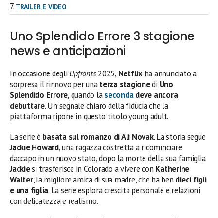
TRAILER E VIDEO
Uno Splendido Errore 3 stagione
news e anticipazioni
In occasione degli
Upfronts
2025,
Netflix
ha annunciato a
sorpresa il rinnovo per una
terza stagione
di
Uno
Splendido Errore
, quando la
seconda
deve ancora
debuttare
. Un segnale chiaro della fiducia che la
piattaforma ripone in questo titolo young adult.
La serie è
basata sul romanzo di Ali Novak
. La storia segue
Jackie Howard
, una ragazza costretta a ricominciare
daccapo in un nuovo stato, dopo la morte della sua famiglia.
Jackie
si trasferisce in Colorado a vivere con
Katherine
Walter
, la migliore amica di sua madre, che ha ben
dieci figli
e una figlia
. La serie esplora crescita personale e relazioni
con delicatezza e realismo.