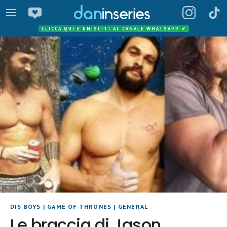
CLICCA QUI E UNISCITI AL CANALE WHATSAPP
✔
DIS BOYS
|
GAME OF THRONES
|
GENERAL
Le braccia di Jason