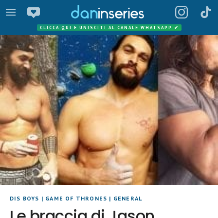
CLICCA QUI E UNISCITI AL CANALE WHATSAPP
✔
DIS BOYS
|
GAME OF THRONES
|
GENERAL
Le braccia di Jason