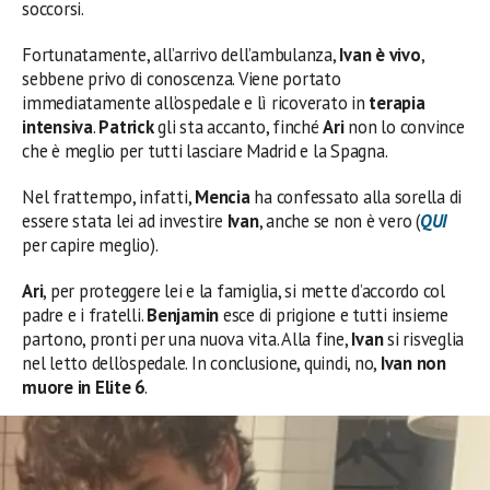
soccorsi.
Fortunatamente, all’arrivo dell’ambulanza,
Ivan
è vivo
,
sebbene privo di conoscenza. Viene portato
immediatamente all’ospedale e lì ricoverato in
terapia
intensiva
.
Patrick
gli sta accanto, finché
Ari
non lo convince
che è meglio per tutti lasciare Madrid e la Spagna.
Nel frattempo, infatti,
Mencia
ha confessato alla sorella di
essere stata lei ad investire
Ivan
, anche se non è vero (
QUI
per capire meglio).
Ari
, per proteggere lei e la famiglia, si mette d’accordo col
padre e i fratelli.
Benjamin
esce di prigione e tutti insieme
partono, pronti per una nuova vita. Alla fine,
Ivan
si risveglia
nel letto dell’ospedale. In conclusione, quindi, no,
Ivan non
muore in Elite 6
.