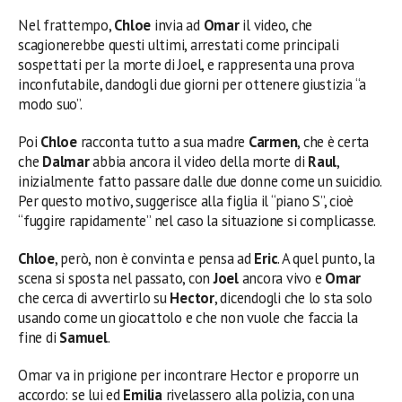
Nel frattempo,
Chloe
invia ad
Omar
il video, che
scagionerebbe questi ultimi, arrestati come principali
sospettati per la morte di Joel, e rappresenta una prova
inconfutabile, dandogli due giorni per ottenere giustizia “a
modo suo”.
Poi
Chloe
racconta tutto a sua madre
Carmen
, che è certa
che
Dalmar
abbia ancora il video della morte di
Raul
,
inizialmente fatto passare dalle due donne come un suicidio.
Per questo motivo, suggerisce alla figlia il “piano S”, cioè
“fuggire rapidamente” nel caso la situazione si complicasse.
Chloe
, però, non è convinta e pensa ad
Eric
. A quel punto, la
scena si sposta nel passato, con
Joel
ancora vivo e
Omar
che cerca di avvertirlo su
Hector
, dicendogli che lo sta solo
usando come un giocattolo e che non vuole che faccia la
fine di
Samuel
.
Omar va in prigione per incontrare Hector e proporre un
accordo: se lui ed
Emilia
rivelassero alla polizia, con una