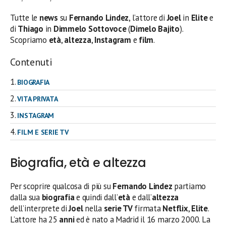
Tutte le
news
su
Fernando Lindez
, l’attore di
Joel
in
Elite
e
di
Thiago
in
Dimmelo Sottovoce
(
Dimelo Bajito
).
Scopriamo
età
,
altezza
,
Instagram
e
film
.
Contenuti
BIOGRAFIA
VITA PRIVATA
INSTAGRAM
FILM E SERIE TV
Biografia, età e altezza
Per scoprire qualcosa di più su
Fernando Lindez
partiamo
dalla sua
biografia
e quindi dall’
età
e dall’
altezza
dell’interprete di
Joel
nella
serie TV
firmata
Netflix
,
Elite
.
L’attore ha 25
anni
ed è nato a Madrid il 16 marzo 2000. La