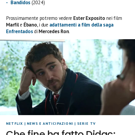
Bandidos
(2024)
Prossimamente potremo vedere
Ester Exposito
nei film
Marfil
e
Ébano
, i due
adattamenti a
film
della saga
Enfrentados
di
Mercedes Ron
.
NETFLIX
|
NEWS E ANTICIPAZIONI
|
SERIE TV
Che fine ha fatto Didac: