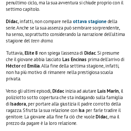
penultimo ciclo, ma la sua avventura si chiude proprio con il
settimo capitolo.
Dídac
, infatti, non compare nella
ottava stagione
della
serie. Anche se la sua assenza può sembrare sorprendente,
ha senso, soprattutto considerando la narrazione dell’ultima
stagione del
teen drama
.
Tuttavia,
Elite 8
non spiega l’assenza di
Didac
. Si presume
che il giovane abbia lasciato
Las Encinas
prima dell’arrivo di
Héctor
ed
Emilia
. Alla fine della settima stagione, infatti,
non ha più motivo di rimanere nella prestigiosa scuola
privata.
Verso gli ultimi episodi,
Dídac
inizia ad aiutare
Luis Marín
, il
poliziotto sotto copertura che sta indagando sulla famiglia
di
Isadora
, per portare alla giustizia il padre corrotto della
ragazza. Sfrutta la sua relazione con
Isa
per farle tradire il
genitore. La giovane alla fine fa ciò che vuole
Dídac
, ma il
prezzo da pagare è la loro relazione.