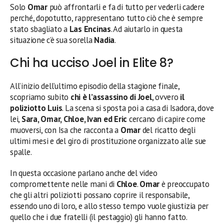
Solo
Omar
può affrontarli e fa di tutto per vederli cadere
perché, dopotutto, rappresentano tutto ciò che è sempre
stato sbagliato a
Las Encinas
. Ad aiutarlo in questa
situazione c’è sua sorella
Nadia
.
Chi ha ucciso Joel in Elite 8?
All’inizio dell’ultimo episodio della stagione finale,
scopriamo subito
chi è l’assassino di
Joel
, ovvero
il
poliziotto Luis
. La scena si sposta poi a casa di Isadora, dove
lei,
Sara, Omar, Chloe, Ivan ed Eric
cercano di capire come
muoversi, con Isa che racconta a
Omar
del ricatto degli
ultimi mesi e del giro di prostituzione organizzato alle sue
spalle.
In questa occasione parlano anche del video
compromettente nelle mani di
Chloe
.
Omar
è preoccupato
che gli altri poliziotti possano coprire il responsabile,
essendo uno di loro, e allo stesso tempo vuole giustizia per
quello che i due fratelli (il pestaggio) gli hanno fatto.