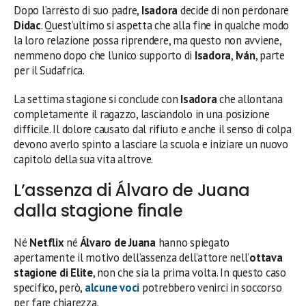
Dopo l’arresto di suo padre,
Isadora
decide di non perdonare
Didac
. Quest’ultimo si aspetta che alla fine in qualche modo
la loro relazione possa riprendere, ma questo non avviene,
nemmeno dopo che l’unico supporto di
Isadora
,
Iván
, parte
per il Sudafrica.
La settima stagione si conclude con
Isadora
che allontana
completamente il ragazzo, lasciandolo in una posizione
difficile. Il dolore causato dal rifiuto e anche il senso di colpa
devono averlo spinto a lasciare la scuola e iniziare un nuovo
capitolo della sua vita altrove.
L’assenza di Álvaro de Juana
dalla stagione finale
Né
Netflix
né
Álvaro de Juana
hanno spiegato
apertamente il motivo dell’assenza dell’attore nell’
ottava
stagione di Elite
, non che sia la prima volta. In questo caso
specifico, però,
alcune voci
potrebbero venirci in soccorso
per fare chiarezza.