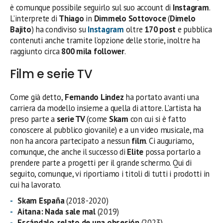
è comunque possibile seguirlo sul suo account di
Instagram
.
L’interprete di
Thiago
in
Dimmelo Sottovoce
(
Dimelo
Bajito
) ha condiviso su
Instagram
oltre
170 post
e pubblica
contenuti anche tramite l’opzione delle storie, inoltre ha
raggiunto circa
800 mila follower
.
Film e serie TV
Come già detto,
Fernando Lindez
ha portato avanti una
carriera da modello insieme a quella di attore. L’artista ha
preso parte a
serie TV
(come
Skam
con cui si è fatto
conoscere al pubblico giovanile) e a un video musicale, ma
non ha ancora partecipato a nessun
film
. Ci auguriamo,
comunque, che anche il successo di
Elite
possa portarlo a
prendere parte a progetti per il grande schermo. Qui di
seguito, comunque, vi riportiamo i titoli di tutti i prodotti in
cui ha lavorato.
Skam España
(2018-2020)
Aitana: Nada sale mal
(2019)
Escándalo, relato de una obsesión
(2023)