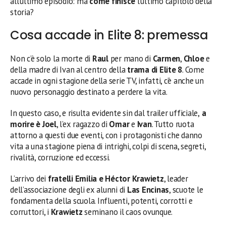
all’ultimo episodio: ma
come finisce
l’ultimo capitolo della
storia?
Cosa accade in Elite 8: premessa
Non c’è solo la morte di
Raul
per mano di
Carmen
,
Chloe
e
della madre di Ivan al centro della
trama di Elite 8
. Come
accade in ogni stagione della serie TV, infatti, c’è anche un
nuovo personaggio destinato a perdere la vita.
In questo caso, e risulta evidente sin dal trailer ufficiale,
a
morire è Joel
, l’ex ragazzo di
Omar
e
Ivan
. Tutto ruota
attorno a questi due eventi, con i protagonisti che danno
vita a una stagione piena di intrighi, colpi di scena, segreti,
rivalità, corruzione ed eccessi.
L’arrivo dei
fratelli Emilia e Héctor Krawietz
, leader
dell’associazione degli ex alunni di
Las
Encinas
, scuote le
fondamenta della scuola. Influenti, potenti, corrotti e
corruttori, i
Krawietz
seminano il caos ovunque.