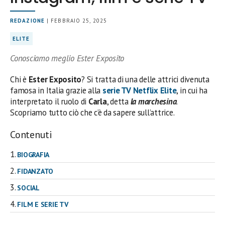
REDAZIONE
| FEBBRAIO 25, 2025
ELITE
Conosciamo meglio Ester Exposito
Chi è
Ester Exposito
? Si tratta di una delle attrici divenuta
famosa in Italia grazie alla
serie TV
Netflix Elite
, in cui ha
interpretato il ruolo di
Carla
, detta
la marchesina
.
Scopriamo tutto ciò che c’è da sapere sull’attrice.
Contenuti
BIOGRAFIA
FIDANZATO
SOCIAL
FILM E SERIE TV