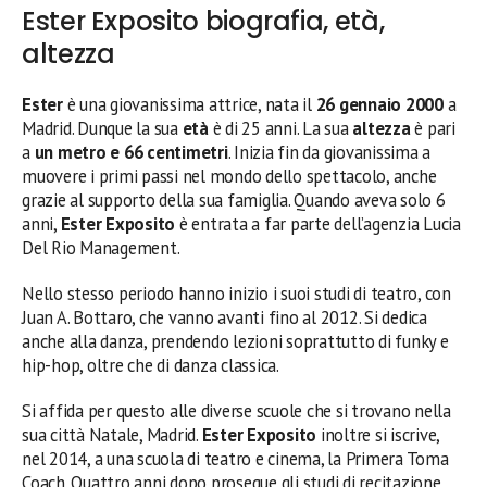
Ester Exposito biografia, età,
altezza
Ester
è una giovanissima attrice, nata il
26 gennaio 2000
a
Madrid. Dunque la sua
età
è di 25 anni. La sua
altezza
è pari
a
un metro e 66 centimetri
. Inizia fin da giovanissima a
muovere i primi passi nel mondo dello spettacolo, anche
grazie al supporto della sua famiglia. Quando aveva solo 6
anni,
Ester Exposito
è entrata a far parte dell’agenzia Lucia
Del Rio Management.
Nello stesso periodo hanno inizio i suoi studi di teatro, con
Juan A. Bottaro, che vanno avanti fino al 2012. Si dedica
anche alla danza, prendendo lezioni soprattutto di funky e
hip-hop, oltre che di danza classica.
Si affida per questo alle diverse scuole che si trovano nella
sua città Natale, Madrid.
Ester Exposito
inoltre si iscrive,
nel 2014, a una scuola di teatro e cinema, la Primera Toma
Coach. Quattro anni dopo prosegue gli studi di recitazione