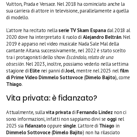
Vuitton, Prada e Versace. Nel 2018 ha cominciato anche la
sua carriera di attore in televisione, parallelamente a quella
di modello.
L’attore ha recitato nella
serie TV
Skam Espana
dal 2018 al
2020 dove ha interpretato il ruolo di
Alejandro Beltrán
. Nel
2019 è apparso nel video musicale Nada Sale Mal della
cantante Aitana. successivamente, nel 2022 è stato scelto
tra i protagonisti dello show
Escándalo, relato de una
obsesión
. Nel 2023, inoltre, possiamo vederlo nella settima
stagione di
Elite
nei panni di
Joel
, mentre nel 2025 nel
film
di Prime Video Dimmelo Sottovoce
(
Dimelo Bajito
), come
Thiago
.
Vita privata: è fidanzato?
Attualmente, sulla
vita privata
di
Fernando Lindez
non ci
sono informazioni, infatti non sappiamo dirvi se
oggi
nel
2025 sia
fidanzato
oppure
single
. L’attore di
Thiago
in
Dimmelo Sottovoce
(
Dimelo Bajito
) non ha rilasciato