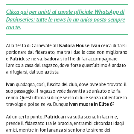
Clicca qui per unirti al canale ufficiale WhatsApp di
Daninseries: tutte le news in un unico posto sempre
con te.
Alla festa di Carnevale all’
Isadora House
,
Ivan
cerca di farsi
perdonare dal fidanzato, ma tra i due le cose non migliorano
e
Patrick
se ne va.
Isadora
si offre di far accompagnare
l’amico a casa del ragazzo, dove forse quest’ultimo è andato
a rifugiarsi, dal suo autista.
Ivan
guadagna, così, l’uscita del club, dove avrebbe trovato il
suo passaggio. Il ragazzo vede davanti a sé un’auto e le fa
cenno. Quest’ultima si dirige verso di lui e senza rallentare lo
travolge e poi se ne va. Dunque
Ivan muore in Elite 6
?
Ad un certo punto,
Patrick
arriva sulla scena. In lacrime,
prende il fidanzato tra le braccia, entrambi circondati dagli
amici, mentre in lontananza si sentono le sirene dei