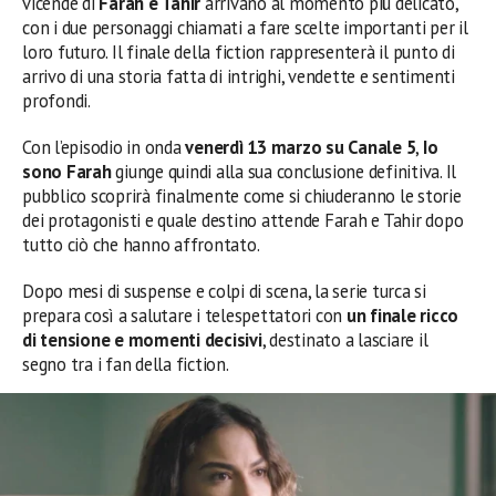
vicende di
Farah e Tahir
arrivano al momento più delicato,
con i due personaggi chiamati a fare scelte importanti per il
loro futuro. Il finale della fiction rappresenterà il punto di
arrivo di una storia fatta di intrighi, vendette e sentimenti
profondi.
Con l’episodio in onda
venerdì 13 marzo su Canale 5
,
Io
sono Farah
giunge quindi alla sua conclusione definitiva. Il
pubblico scoprirà finalmente come si chiuderanno le storie
dei protagonisti e quale destino attende Farah e Tahir dopo
tutto ciò che hanno affrontato.
Dopo mesi di suspense e colpi di scena, la serie turca si
prepara così a salutare i telespettatori con
un finale ricco
di tensione e momenti decisivi
, destinato a lasciare il
segno tra i fan della fiction.