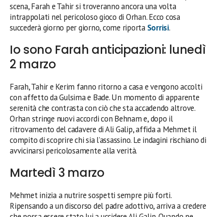
scena, Farah e Tahir si troveranno ancora una volta
intrappolati nel pericoloso gioco di Orhan. Ecco cosa
succederà giorno per giorno, come riporta
Sorrisi
.
Io sono Farah anticipazioni: lunedì
2 marzo
Farah, Tahir e Kerim fanno ritorno a casa e vengono accolti
con affetto da Gulsima e Bade. Un momento di apparente
serenità che contrasta con ciò che sta accadendo altrove.
Orhan stringe nuovi accordi con Behnam e, dopo il
ritrovamento del cadavere di Ali Galip, affida a Mehmet il
compito di scoprire chi sia l’assassino. Le indagini rischiano di
avvicinarsi pericolosamente alla verità.
Martedì 3 marzo
Mehmet inizia a nutrire sospetti sempre più forti.
Ripensando a un discorso del padre adottivo, arriva a credere
che possa essere stato lui a uccidere Ali Galip. Quando ne