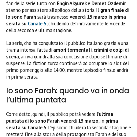
fan della serie turca con
Engin Akyurek
e
Demet Ozdemir
stanno per assistere all’epilogo della storia. Il
gran finale di
Io sono Farah
sarà trasmesso
venerdì 13 marzo in prima
serata su
Canale 5
, chiudendo definitivamente le vicende
della seconda e ultima stagione.
La serie, che ha conquistato il pubblico italiano grazie a una
trama intensa fatta di
amori tormentati, crimini e colpi di
scena
, arriva quindi alla sua conclusione dopo settimane di
suspense. La fiction turca continuerà ad occupare lo slot del
primo pomeriggio alle 14.00, mentre l’episodio finale andrà
in prima serata.
Io sono Farah: quando va in onda
l’ultima puntata
Come detto, quindi, il pubblico potrà vedere
l’ultima
puntata di Io sono Farah venerdì 13 marzo
, in
prima
serata su Canale 5
. L’episodio chiuderà la seconda stagione e
metterà fine alla storia della protagonista Farah e del suo