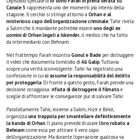
L’episodio speciale di
Io sono Farah in prima serata su
Canale 5
rappresenta uno dei momenti più intensi della
stagione. Il cerchio si stringe attorno a
Orhan e al
misterioso capo dell’organizzazione criminale
. Tahir rivela
a Salim che il mandante potrebbe essere
uno degli ex
uomini di Orhan legati a Iskender
, il medico che ha fatto
da intermediario con Behnam.
Nel frattempo Farah incontra
Gonul e Bade
per distruggere
il video che documenta l’omicidio di
Ali Galip
. Tuttavia
scopre una verità sconvolgente: Tahir ha registrato una
confessione in cui
si assume la responsabilità del delitto
per proteggerla
. Di fronte a questo gesto, Farah prende una
decisione coraggiosa:
rifiuta di distruggere il filmato
e
sceglie di affrontare le conseguenze pur di salvare Tahir.
Parallelamente Tahir, insieme a Salim, Hizir e Bekir,
organizza
una trappola per smantellare definitivamente
la banda di Orhan
. Il piano prevede di usare
l’oro rubato a
Behnam
come esca per attirare il vero capo
dell’organizzazione. Ma durante l’operazione qualcosa va