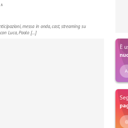
18
ticipazioni, messa in onda, cast, streaming su
con Luca, Paolo […]
È u
nu
A
Seg
pag
@