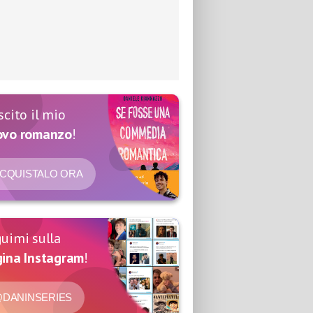
scito il mio
ovo romanzo
!
CQUISTALO ORA
uimi sulla
ina Instagram
!
DANINSERIES