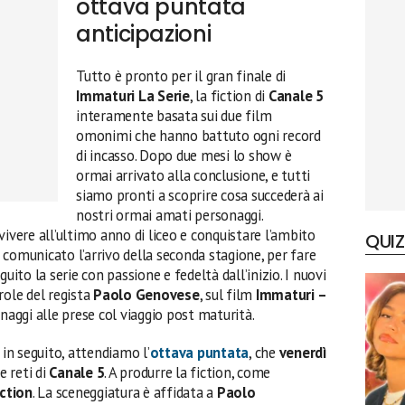
ottava puntata
anticipazioni
Tutto è pronto per il gran finale di
Immaturi La Serie
, la fiction di
Canale 5
interamente basata sui due film
omonimi che hanno battuto ogni record
di incasso. Dopo due mesi lo show è
ormai arrivato alla conclusione, e tutti
siamo pronti a scoprire cosa succederà ai
nostri ormai amati personaggi.
vivere all’ultimo anno di liceo e conquistare l’ambito
QUIZ
à comunicato l’arrivo della seconda stagione, per fare
uito la serie con passione e fedeltà dall’inizio. I nuovi
role del regista
Paolo Genovese
, sul film
Immaturi –
naggi alle prese col viaggio post maturità.
 in seguito, attendiamo l’
ottava puntata
, che
venerdì
 reti di
Canale 5
. A produrre la fiction, come
ction
. La sceneggiatura è affidata a
Paolo