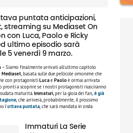
ttava puntata anticipazioni,
t, streaming su Mediaset On
on con Luca, Paolo e Ricky
d ultimo episodio sarà
e 5 venerdì 9 marzo.
a
– Siamo finalmente arrivati all’ultimo capitolo
a
Mediaset
, basata sulle due pellicole omonime che
rie con protagonisti
Luca
e
Paolo
è ormai arrivata
 pronti a scoprire se i nostri protagonisti riusciranno
 sudata maturità.
Immaturi
, per la gioia dei fan,
è già
stagione
, che arriverà, probabilmente, il prossimo
o l’
ottava puntata
, che sarà mandata in onda
Immaturi La Serie