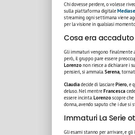
Chi dovesse perdere, o volesse riv
sulla piattaforma digitale
Medias
streaming ogni settimana viene agg
per la visione in qualsiasi moment
Cosa era accaduto 
Gli immaturi vengono finalmente a
però, il gruppo pare essere preoccu
Lorenzo
non riesce a dichiarare i 
pensieri, si ammala.
Serena
, torna
Claudia
decide di lasciare
Piero
, e
deluso. Nel mentre
Francesca
cede
essere incinta.
Lorenzo
scopre che
donna, avendo saputo che i due si 
Immaturi La Serie 
Gli esami stanno per arrivare, e gl