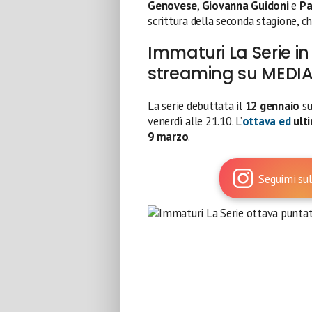
Genovese
,
Giovanna Guidoni
e
Pa
scrittura della seconda stagione, c
Immaturi La Serie i
streaming su MEDI
La serie debuttata il
12 gennaio
s
venerdì alle 21.10. L’
ottava
ed
ult
9 marzo
.
Seguimi sul