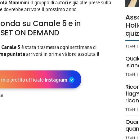
ola Mammini
. Il gruppo di autori è già alle prese sulla
he dovrebbe arrivare il prossimo anno.
Ass
n onda su Canale 5 e in
Holl
ASET ON DEMAND
quiz
u
Canale 5
è stata trasmessa ogni settimana di
TEAM |
ima puntata
arriverà in prima visione assoluta il
Qual
Islan
TEAM |
 mio profilo ufficiale
Instagram
Rico
flag?
ricon
TEAM |
Quant
quan
TEAM |