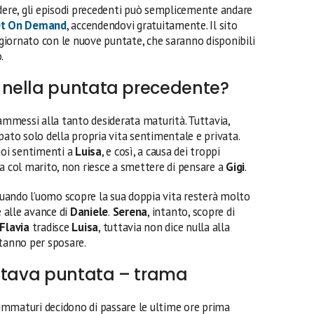
edere, gli episodi precedenti può semplicemente andare
et On Demand
, accendendovi gratuitamente. Il sito
iornato con le nuove puntate, che saranno disponibili
o.
nella puntata precedente?
mmessi alla tanto desiderata maturità. Tuttavia,
pato solo della propria vita sentimentale e privata.
suoi sentimenti a
Luisa
, e così, a causa dei troppi
ta col marito, non riesce a smettere di pensare a
Gigi
.
 quando l’uomo scopre la sua doppia vita resterà molto
 alle avance di
Daniele
.
Serena
, intanto, scopre di
Flavia
tradisce
Luisa
, tuttavia non dice nulla alla
stanno per sposare.
ottava puntata – trama
i immaturi decidono di passare le ultime ore prima