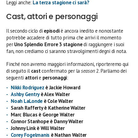
Leggi anche:
La terza stagione ci sarà?
Cast, attori e personaggi
Il secondo ciclo di
episodi
è ancora inedito e nonostante
potrebbe accadere di tutto prima che arrivi il momento
per
Uno Splendio Errore 3 stagione
di raggiungere i suoi
fan, non crediamo ci saranno stravolgimenti degni di nota.
Finché non avremo maggiori informazioni, riporteremo qui
di seguito il
cast
confermato per la
season
2. Parliamo dei
seguenti
attori
e
personaggi
:
Nikki Rodriguez
è Jackie Howard
Ashby Gentry
è Alex Walter
Noah LaLonde
è Cole Walter
Sarah Rafferty è Katherine Walter
Marc Blucas è George Walter
Connor Stanhope è Danny Walter
Johnny Link è Will Walter
Corey Fogelmanis
è Nathan Walter