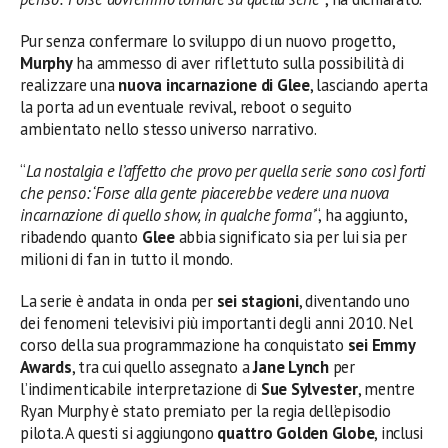
Pur senza confermare lo sviluppo di un nuovo progetto,
Murphy
ha ammesso di aver riflettuto sulla possibilità di
realizzare una
nuova incarnazione di Glee
, lasciando aperta
la porta ad un eventuale revival, reboot o seguito
ambientato nello stesso universo narrativo.
“
La nostalgia e l’affetto che provo per quella serie sono così forti
che penso: ‘Forse alla gente piacerebbe vedere una nuova
incarnazione di quello show, in qualche forma’
“, ha aggiunto,
ribadendo quanto
Glee
abbia significato sia per lui sia per
milioni di fan in tutto il mondo.
La serie è andata in onda per
sei stagioni
, diventando uno
dei fenomeni televisivi più importanti degli anni 2010. Nel
corso della sua programmazione ha conquistato
sei Emmy
Awards
, tra cui quello assegnato a
Jane Lynch
per
l’indimenticabile interpretazione di
Sue Sylvester
, mentre
Ryan Murphy è stato premiato per la regia dell’episodio
pilota. A questi si aggiungono
quattro Golden Globe
, inclusi