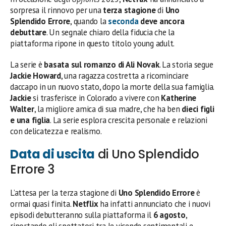
sorpresa il rinnovo per una
terza stagione
di
Uno
Splendido Errore
, quando la
seconda
deve ancora
debuttare
. Un segnale chiaro della fiducia che la
piattaforma ripone in questo titolo young adult.
La serie è
basata sul romanzo di Ali Novak
. La storia segue
Jackie Howard
, una ragazza costretta a ricominciare
daccapo in un nuovo stato, dopo la morte della sua famiglia.
Jackie
si trasferisce in Colorado a vivere con
Katherine
Walter
, la migliore amica di sua madre, che ha ben
dieci figli
e una figlia
. La serie esplora crescita personale e relazioni
con delicatezza e realismo.
Data di uscita
di Uno Splendido
Errore 3
L’attesa per la terza stagione di
Uno Splendido Errore
è
ormai quasi finita.
Netflix
ha infatti annunciato che i nuovi
episodi debutteranno sulla piattaforma il
6 agosto
,
riportando gli spettatori tra le vicende sentimentali e