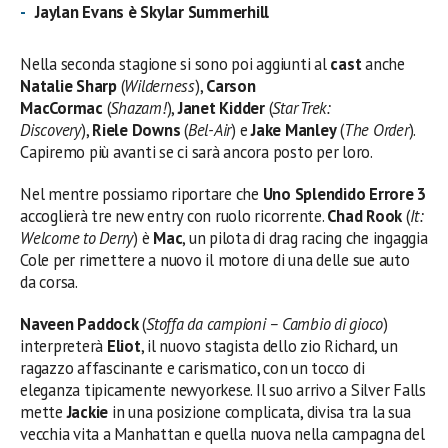
Jaylan Evans è Skylar Summerhill
Nella seconda stagione si sono poi aggiunti al
cast
anche
Natalie Sharp
(
Wilderness
),
Carson
MacCormac
(
Shazam!
),
Janet Kidder
(
Star Trek:
Discovery
),
Riele Downs
(
Bel-Air
) e
Jake Manley
(
The Order
).
Capiremo più avanti se ci sarà ancora posto per loro.
Nel mentre possiamo riportare che
Uno Splendido Errore 3
accoglierà tre new entry con ruolo ricorrente.
Chad Rook
(
It:
Welcome to Derry
) è
Mac
, un pilota di drag racing che ingaggia
Cole per rimettere a nuovo il motore di una delle sue auto
da corsa.
Naveen Paddock
(
Stoffa da campioni – Cambio di gioco
)
interpreterà
Eliot
, il nuovo stagista dello zio Richard, un
ragazzo affascinante e carismatico, con un tocco di
eleganza tipicamente newyorkese. Il suo arrivo a Silver Falls
mette
Jackie
in una posizione complicata, divisa tra la sua
vecchia vita a Manhattan e quella nuova nella campagna del