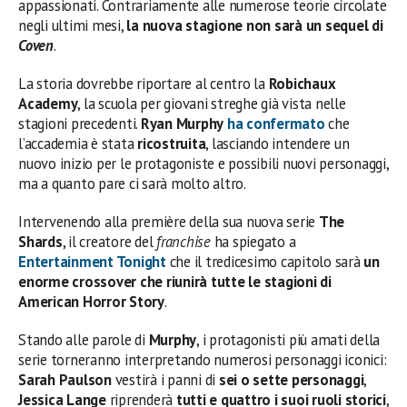
appassionati. Contrariamente alle numerose teorie circolate
negli ultimi mesi,
la nuova stagione non sarà un sequel di
Coven
.
La storia dovrebbe riportare al centro la
Robichaux
Academy
, la scuola per giovani streghe già vista nelle
stagioni precedenti.
Ryan Murphy
ha confermato
che
l’accademia è stata
ricostruita
, lasciando intendere un
nuovo inizio per le protagoniste e possibili nuovi personaggi,
ma a quanto pare ci sarà molto altro.
Intervenendo alla première della sua nuova serie
The
Shards
, il creatore del
franchise
ha spiegato a
Entertainment Tonight
che il tredicesimo capitolo sarà
un
enorme crossover che riunirà tutte le stagioni di
American Horror Story
.
Stando alle parole di
Murphy
, i protagonisti più amati della
serie torneranno interpretando numerosi personaggi iconici:
Sarah Paulson
vestirà i panni di
sei o sette personaggi
,
Jessica Lange
riprenderà
tutti e quattro i suoi ruoli storici
,