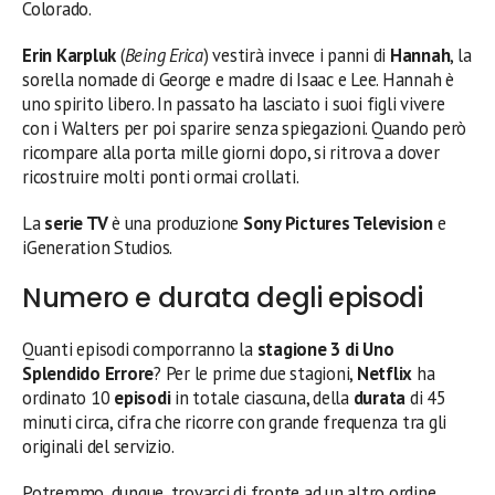
Colorado.
Erin Karpluk
(
Being Erica
) vestirà invece i panni di
Hannah
, la
sorella nomade di George e madre di Isaac e Lee. Hannah è
uno spirito libero. In passato ha lasciato i suoi figli vivere
con i Walters per poi sparire senza spiegazioni. Quando però
ricompare alla porta mille giorni dopo, si ritrova a dover
ricostruire molti ponti ormai crollati.
La
serie TV
è una produzione
Sony Pictures Television
e
iGeneration Studios.
Numero e durata degli episodi
Quanti episodi comporranno la
stagione 3 di Uno
Splendido Errore
? Per le prime due stagioni,
Netflix
ha
ordinato 10
episodi
in totale ciascuna, della
durata
di 45
minuti circa, cifra che ricorre con grande frequenza tra gli
originali del servizio.
Potremmo, dunque, trovarci di fronte ad un altro ordine