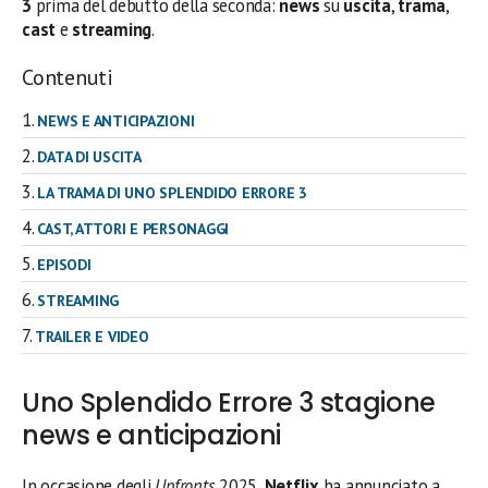
3
prima del debutto della seconda:
news
su
uscita
,
trama
,
cast
e
streaming
.
Contenuti
NEWS E ANTICIPAZIONI
DATA DI USCITA
LA TRAMA DI UNO SPLENDIDO ERRORE 3
CAST, ATTORI E PERSONAGGI
EPISODI
STREAMING
TRAILER E VIDEO
Uno Splendido Errore 3 stagione
news e anticipazioni
In occasione degli
Upfronts
2025,
Netflix
ha annunciato a