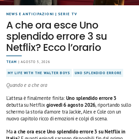
NEWS E ANTICIPAZIONI
|
SERIE TV
A che ora esce Uno
splendido errore 3 su
Netflix? Ecco l’orario
TEAM
| AGOSTO 5, 2026
MY LIFE WITH THE WALTER BOYS
UNO SPLENDIDO ERRORE
Quando e a che ora
L’attesa è finalmente finita:
Uno splendido errore 3
debutta su Netflix
giovedì 6 agosto 2026
, riportando sullo
schermo la storia d’amore tra Jackie, Alex e Cole con un
nuovo capitolo ricco di emozioni e colpi di scena.
Ma
a che ora esce Uno splendido errore 3 su Netflix in
Italia
? E quanti episodi saranno disponibili fin dal primo