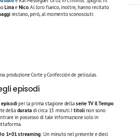
tralino
e Rai Messeguer Ortiz in
Criminal: Spagna
. In
no
Lina
e
Nico
. Al loro fianco, inoltre, hanno recitato
naggi
restano, però, al momento sconosciuti:
una produzione Corte y Confección de películas.
gli episodi
 episodi
per la prima stagione della
serie TV Il Tempo
te della
durata
di circa 13 minuti. I
titoli
non sono
ntrare in possesso di tale informazione solo in
attaforma.
 Do 1×01
streaming
: Un minuto nel presente e dieci