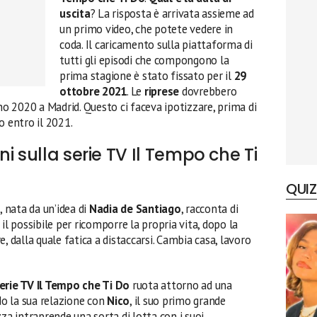
uscita
? La risposta è arrivata assieme ad
un primo video, che potete vedere in
coda. Il caricamento sulla piattaforma di
tutti gli episodi che compongono la
prima stagione è stato fissato per il
29
ottobre 2021
. Le
riprese
dovrebbero
nno 2020 a Madrid. Questo ci faceva ipotizzare, prima di
o entro il 2021.
i sulla serie TV Il Tempo che Ti
QUIZ
 nata da un’idea di
Nadia de Santiago
, racconta di
il possibile per ricomporre la propria vita, dopo la
, dalla quale fatica a distaccarsi. Cambia casa, lavoro
erie TV Il Tempo che Ti Do
ruota attorno ad una
do la sua relazione con
Nico
, il suo primo grande
za intraprende una sorta di lotta con i suoi