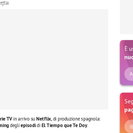
tflix
È u
nu
A
Seg
pag
rie TV
in arrivo su
Netflix
, di produzione spagnola:
ming
degli
episodi
di
El Tiempo que Te Doy
.
@