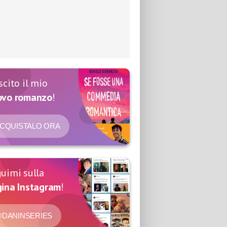
scito il mio
ovo romanzo
!
CQUISTALO ORA
uimi sulla
ina Instagram
!
DANINSERIES