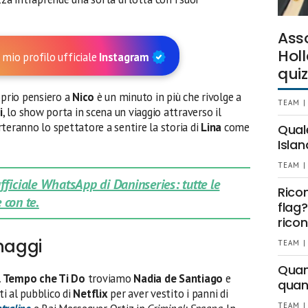
Ass
Holl
 mio profilo ufficiale
Instagram
quiz
oprio pensiero a
Nico
è un minuto in più che rivolge a
TEAM |
i
, lo show porta in scena un viaggio attraverso il
orteranno lo spettatore a sentire la storia di
Lina
come
Qual
Islan
TEAM |
 ufficiale WhatsApp di Daninseries: tutte le
Rico
 con te.
flag?
ricon
onaggi
TEAM |
Quant
Il Tempo che Ti Do
troviamo
Nadia de Santiago
e
quan
ti al pubblico di
Netflix
per aver vestito i panni di
TEAM |