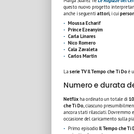
Marga Suárez ne
Le Ragazze del Cen
questo nuovo progetto interpreta
anche i seguenti
attori
, i cui
perso
Moussa Echarif
Prince Ezeanyim
Carla Linares
Nico Romero
Cala Zavaleta
Carlos Martín
La
serie TV Il Tempo che Ti Do
è 
Numero e durata de
Netflix
ha ordinato un totale di
10
che Ti Do
, ciascuno presumibilmen
ancora stati rilasciati. Dovremmo e
occasione del caricamento sulla pi
Primo episodio
Il Tempo che Ti