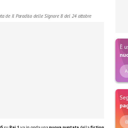
ata de Il Paradiso delle Signore 8 del 24 ottobre
È u
nu
A
Seg
pag
@
05
su
Rai 1
va in onda una
nuova puntata
della
fiction