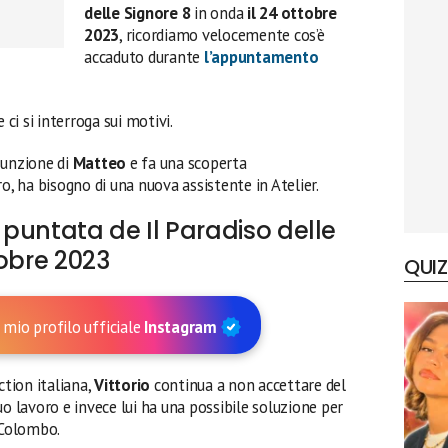
delle Signore 8
in onda
il 24 ottobre
2023
, ricordiamo velocemente cos’è
accaduto durante
l’appuntamento
 ci si interroga sui motivi.
sunzione di
Matteo
e fa una scoperta
ro, ha bisogno di una nuova assistente in Atelier.
puntata de Il Paradiso delle
tobre 2023
QUIZ
 mio profilo ufficiale
Instagram
tion italiana,
Vittorio
continua a non accettare del
o lavoro e invece lui ha una possibile soluzione per
 Colombo.