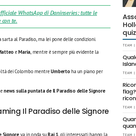
 ufficiale WhatsApp di Daninseries: tutte le
Ass
 con te.
Holl
quiz
 sarta al Paradiso, ma lei pone delle condizioni.
TEAM |
Matteo
e
Maria
, mentre è sempre più evidente la
Qual
Islan
coltà dei Colombo mentre
Umberto
ha un piano per
TEAM |
Rico
me
news sulla puntata de Il Paradiso delle Signore
flag?
ricon
TEAM |
aming Il Paradiso delle Signore
Quant
quan
le Signore
va in onda su
Rai 1
, gli interessati hanno la
TEAM |