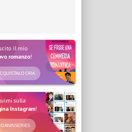
scito il mio
ovo romanzo
!
CQUISTALO ORA
uimi sulla
ina Instagram
!
DANINSERIES