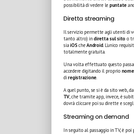
possibilità di vedere le
puntate
anc
Diretta streaming
Il servizio permette agli utenti di 
tanto altro) in
diretta sul sito
o t
sia
iOS
che
Android
. L’unico requisi
totalmente gratuita.
Una volta effettuato questo passaggi
accedere digitando il proprio
nome 
di
registrazione
.
A quel punto, se si è da sito web, d
TV
, che tramite app, invece, è subit
dovrà cliccare poi su dirette e sceg
Streaming on demand
In seguito al passaggio in TV, è poi 