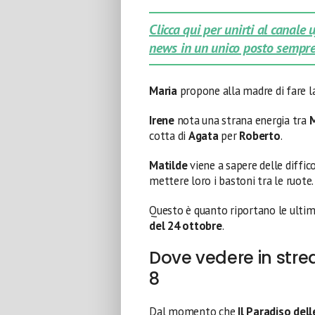
Clicca qui per unirti al canale
news in un unico posto sempre
Maria
propone alla madre di fare la
Irene
nota una strana energia tra
cotta di
Agata
per
Roberto
.
Matilde
viene a sapere delle diffi
mettere loro i bastoni tra le ruote.
Questo è quanto riportano le ulti
del 24 ottobre
.
Dove vedere in stre
8
Dal momento che
Il Paradiso del