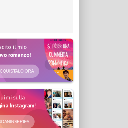
scito il mio
ovo romanzo
!
CQUISTALO ORA
uimi sulla
ina Instagram
!
DANINSERIES