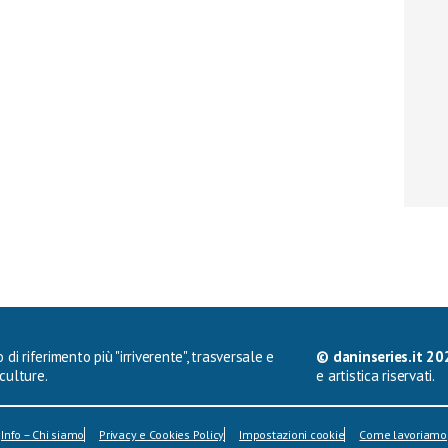
 di riferimento più "irriverente", trasversale e
© daninseries.it 20
culture.
e artistica riservati.
Info – Chi siamo
Privacy e Cookies Policy
Impostazioni cookie
Come lavoriamo