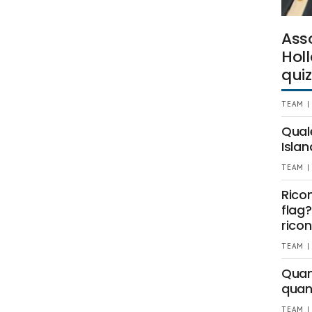
Ass
Holl
quiz
TEAM |
Qual
Islan
TEAM |
Rico
flag?
ricon
TEAM |
Quant
quan
TEAM |