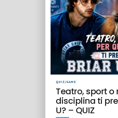
QUIZ/GAME
Teatro, sport o
disciplina ti p
U? – QUIZ