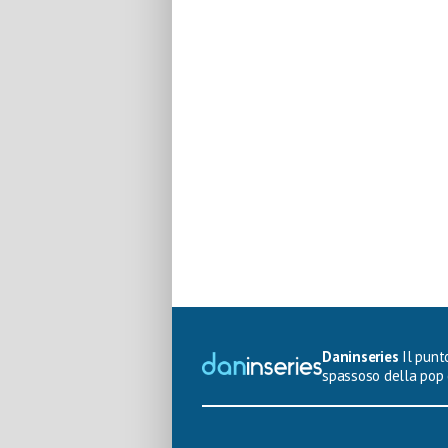
Daninseries
Il punto
spassoso della pop 