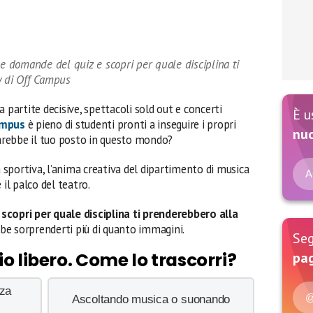
le domande del quiz e scopri per quale disciplina ti
y di Off Campus
ra partite decisive, spettacoli sold out e concerti
È u
ampus
è pieno di studenti pronti a inseguire i propri
nu
sarebbe il tuo posto in questo mondo?
a sportiva, l’anima creativa del dipartimento di musica
A
 il palco del teatro.
scopri per quale disciplina ti prenderebbero alla
ebbe sorprenderti più di quanto immagini.
Seg
o libero. Come lo trascorri?
pag
nza
@
Ascoltando musica o suonando