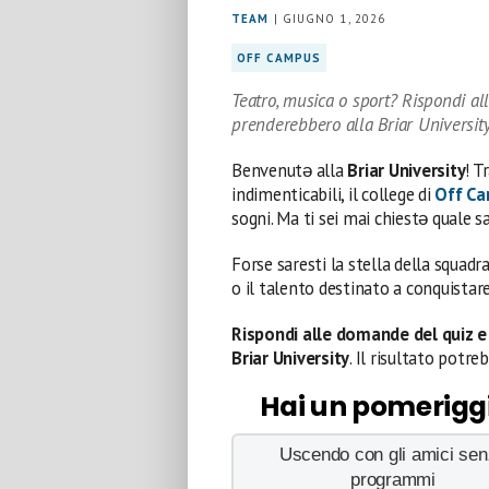
TEAM
| GIUGNO 1, 2026
OFF CAMPUS
Teatro, musica o sport? Rispondi al
prenderebbero alla Briar Universit
Benvenutə alla
Briar University
! T
indimenticabili, il college di
Off C
sogni. Ma ti sei mai chiestə quale 
Forse saresti la stella della squadr
o il talento destinato a conquistare
Rispondi alle domande del quiz e 
Briar University
. Il risultato potr
Hai un pomeriggi
Uscendo con gli amici se
programmi