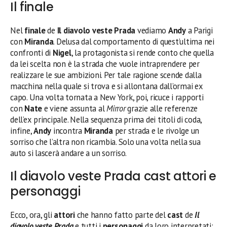
Il finale
Nel
finale
de
Il diavolo veste Prada
vediamo
Andy
a Parigi
con
Miranda
. Delusa dal comportamento di quest’ultima nei
confronti di
Nigel
, la protagonista si rende conto che quella
da lei scelta non è la strada che vuole intraprendere per
realizzare le sue ambizioni. Per tale ragione scende dalla
macchina nella quale si trova e si allontana dall’ormai ex
capo. Una volta tornata a New York, poi, ricuce i rapporti
con
Nate
e viene assunta al
Mirror
grazie alle referenze
dell’ex principale. Nella sequenza prima dei titoli di coda,
infine,
Andy
incontra
Miranda
per strada e le rivolge un
sorriso che l’altra non ricambia. Solo una volta nella sua
auto si lascerà andare a un sorriso.
Il diavolo veste Prada cast attori e
personaggi
Ecco, ora, gli
attori
che hanno fatto parte del
cast
de
Il
diavolo veste Prada
e tutti i
personaggi
da loro interpretati: