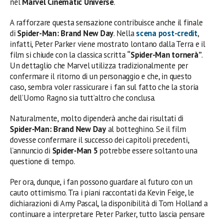
nel
Marvel Cinematic Universe
.
A rafforzare questa sensazione contribuisce anche il finale
di
Spider-Man: Brand New Day
. Nella
scena post-credit
,
infatti, Peter Parker viene mostrato lontano dalla Terra e il
film si chiude con la classica scritta
“Spider-Man tornerà”
.
Un dettaglio che Marvel utilizza tradizionalmente per
confermare il ritorno di un personaggio e che, in questo
caso, sembra voler rassicurare i fan sul fatto che la storia
dell’Uomo Ragno sia tutt’altro che conclusa.
Naturalmente, molto dipenderà anche dai risultati di
Spider-Man: Brand New Day
al botteghino. Se il film
dovesse confermare il successo dei capitoli precedenti,
l’annuncio di
Spider-Man 5
potrebbe essere soltanto una
questione di tempo.
Per ora, dunque, i fan possono guardare al futuro con un
cauto ottimismo. Tra i piani raccontati da Kevin Feige, le
dichiarazioni di Amy Pascal, la disponibilità di Tom Holland a
continuare a interpretare Peter Parker, tutto lascia pensare