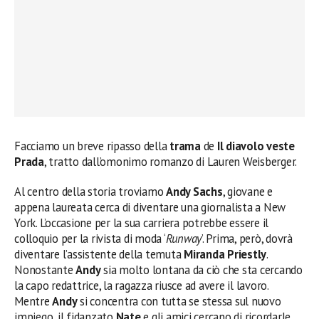
Facciamo un breve ripasso della
trama
de
Il diavolo veste
Prada
, tratto dall’omonimo romanzo di Lauren Weisberger.
Al centro della storia troviamo
Andy Sachs
, giovane e
appena laureata cerca di diventare una giornalista a New
York. L’occasione per la sua carriera potrebbe essere il
colloquio per la rivista di moda ‘
Runway
’. Prima, però, dovrà
diventare l’assistente della temuta
Miranda Priestly
.
Nonostante
Andy
sia molto lontana da ciò che sta cercando
la capo redattrice, la ragazza riusce ad avere il lavoro.
Mentre
Andy
si concentra con tutta se stessa sul nuovo
impiego, il fidanzato
Nate
e gli amici cercano di ricordarle