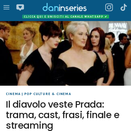
CLICCA QUI E UNISCITI AL CANALE WHATSAPP
✔
CINEMA
|
POP CULTURE & CINEMA
Il diavolo veste Prada:
trama, cast, frasi, finale e
streaming