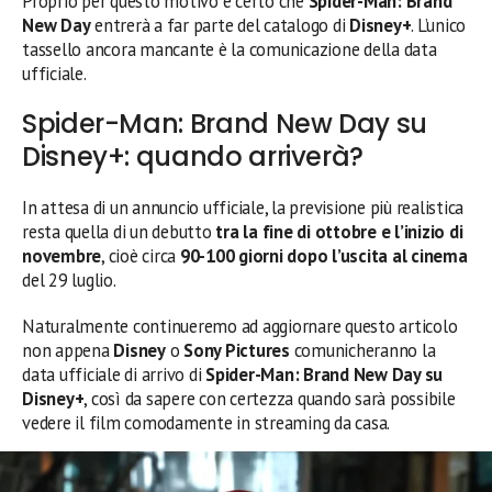
Proprio per questo motivo è certo che
Spider-Man: Brand
New Day
entrerà a far parte del catalogo di
Disney+
. L’unico
tassello ancora mancante è la comunicazione della data
ufficiale.
Spider-Man: Brand New Day su
Disney+: quando arriverà?
In attesa di un annuncio ufficiale, la previsione più realistica
resta quella di un debutto
tra la fine di ottobre e l’inizio di
novembre
, cioè circa
90-100 giorni dopo l’uscita al cinema
del 29 luglio.
Naturalmente continueremo ad aggiornare questo articolo
non appena
Disney
o
Sony Pictures
comunicheranno la
data ufficiale di arrivo di
Spider-Man: Brand New Day su
Disney+
, così da sapere con certezza quando sarà possibile
vedere il film comodamente in streaming da casa.