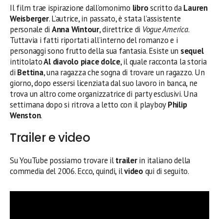
Il film trae ispirazione dall’omonimo
libro
scritto da
Lauren
Weisberger
. L’autrice, in passato, è stata l’assistente
personale di
Anna Wintour
, direttrice di
Vogue America
.
Tuttavia i fatti riportati all’interno del romanzo e i
personaggi sono frutto della sua fantasia. Esiste un
sequel
intitolato
Al diavolo piace dolce
, il quale racconta la storia
di
Bettina
, una ragazza che sogna di trovare un ragazzo. Un
giorno, dopo essersi licenziata dal suo lavoro in banca, ne
trova un altro come organizzatrice di party esclusivi. Una
settimana dopo si ritrova a letto con il playboy
Philip
Wenston
.
Trailer e video
Su YouTube possiamo trovare il
trailer
in italiano della
commedia del 2006. Ecco, quindi, il
video
qui di seguito.