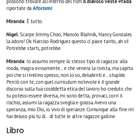
possono trovare all’interno del film
Il diavolo veste Prada
riportate da
Aforismi
:
Miranda
: È tutto.
Nigel
: Scarpe Jimmy Choo, Manolo Blahnik, Nancy Gonzales
la adoro! Ok Narciso Rodriguez questo ci piace tanto, ah si!
Potrebbe starti, potrebbe.
Miranda
: Io assumo sempre lo stesso tipo di ragazza: alla
moda, magra ovviamente… e che venera la rivista, ma capita
poi che si rivelino spesso, non lo so, deludenti e… stupide.
Perciò con te, con quel curriculum notevole e il grande
discorso sulla tua cosiddetta etica del lavoro ho creduto che
tu potessi essere diversa, mi sono detta, provaci, corri il
rischio, assumi la ragazza sveglia e grassa. Avevo una
speranza, mio Dio, io vivo di speranze. Comunque alla fine mi
hai deluso più tu di… di tutte le altre ragazze galline.
Libro