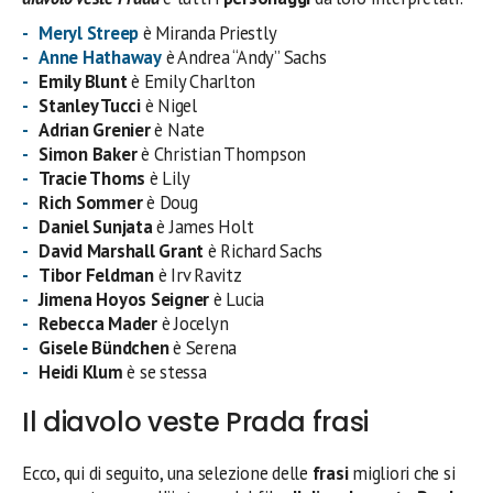
Meryl Streep
è Miranda Priestly
Anne
Hathaway
è Andrea “Andy” Sachs
Emily Blunt
è Emily Charlton
Stanley Tucci
è Nigel
Adrian
Grenier
è Nate
Simon
Baker
è Christian Thompson
Tracie Thoms
è Lily
Rich Sommer
è Doug
Daniel
Sunjata
è James Holt
David
Marshall
Grant
è Richard Sachs
Tibor
Feldman
è Irv Ravitz
Jimena Hoyos Seigner
è Lucia
Rebecca
Mader
è Jocelyn
Gisele Bündchen
è Serena
Heidi
Klum
è se stessa
Il diavolo veste Prada frasi
Ecco, qui di seguito, una selezione delle
frasi
migliori che si