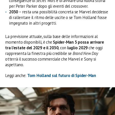
conseguenze di
Secret Wars
e di avviare una nuova storia
per Peter Parker dopo gli eventi del crossover.
2030
– resta una possibilità concreta se Marvel decidesse
di rallentare il ritmo delle uscite o se Tom Holland fosse
impegnato in altri progetti.
La previsione attuale, sulla base delle informazioni al
momento disponibili, è che
Spider-Man 5 possa arrivare
tra l’estate del 2029 e il 2030
, con
luglio 2029
che oggi
rappresenta la finestra più credibile se
Brand New Day
otterrà il successo commerciale che Marvel e Sony si
aspettano.
Leggi anche:
Tom Holland sul futuro di Spider-Man