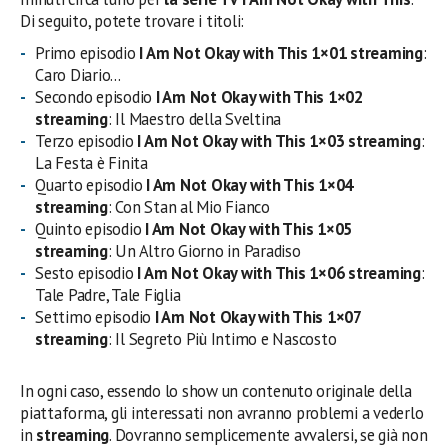
Di seguito, potete trovare i titoli:
Primo episodio
I Am Not Okay with This
1×01 streaming
:
Caro Diario…
Secondo episodio
I Am Not Okay with This
1×02
streaming
: Il Maestro della Sveltina
Terzo episodio
I Am Not Okay with This
1×03
streaming
:
La Festa è Finita
Quarto episodio
I Am Not Okay with This
1×04
streaming
: Con Stan al Mio Fianco
Quinto episodio
I Am Not Okay with This
1×05
streaming
: Un Altro Giorno in Paradiso
Sesto episodio
I Am Not Okay with This
1×06
streaming
:
Tale Padre, Tale Figlia
Settimo episodio
I Am Not Okay with This
1×07
streaming
: Il Segreto Più Intimo e Nascosto
In ogni caso, essendo lo show un contenuto originale della
piattaforma, gli interessati non avranno problemi a vederlo
in
streaming
. Dovranno semplicemente avvalersi, se già non