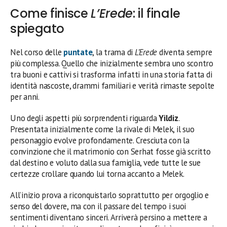
Come finisce
L’Erede
: il finale
spiegato
Nel corso delle
puntate
, la trama di
L’Erede
diventa sempre
più complessa. Quello che inizialmente sembra uno scontro
tra buoni e cattivi si trasforma infatti in una storia fatta di
identità nascoste, drammi familiari e verità rimaste sepolte
per anni.
Uno degli aspetti più sorprendenti riguarda
Yildiz
.
Presentata inizialmente come la rivale di Melek, il suo
personaggio evolve profondamente. Cresciuta con la
convinzione che il matrimonio con Serhat fosse già scritto
dal destino e voluto dalla sua famiglia, vede tutte le sue
certezze crollare quando lui torna accanto a Melek.
All’inizio prova a riconquistarlo soprattutto per orgoglio e
senso del dovere, ma con il passare del tempo i suoi
sentimenti diventano sinceri. Arriverà persino a mettere a