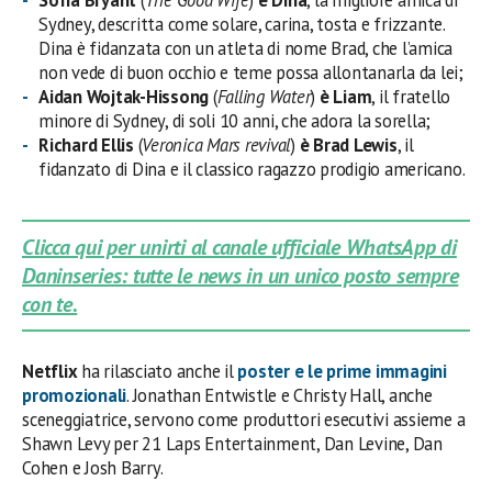
Sofia Bryant
(
The Good Wife
)
è Dina
, la migliore amica di
Sydney, descritta come solare, carina, tosta e frizzante.
Dina è fidanzata con un atleta di nome Brad, che l’amica
non vede di buon occhio e teme possa allontanarla da lei;
Aidan Wojtak-Hissong
(
Falling Water
)
è Liam
, il fratello
minore di Sydney, di soli 10 anni, che adora la sorella;
Richard Ellis
(
Veronica Mars revival
)
è Brad Lewis
, il
fidanzato di Dina e il classico ragazzo prodigio americano.
Clicca qui per unirti al canale ufficiale WhatsApp di
Daninseries: tutte le news in un unico posto sempre
con te.
Netflix
ha rilasciato anche il
poster e le prime immagini
promozionali
. Jonathan Entwistle e Christy Hall, anche
sceneggiatrice, servono come produttori esecutivi assieme a
Shawn Levy per 21 Laps Entertainment, Dan Levine, Dan
Cohen e Josh Barry.