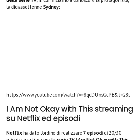
la diciassettenne
Sydney
:
https://www.youtube.com/watch?v=8qdDUnsGcPE&t=28s
I Am Not Okay with This streaming
su Netflix ed episodi
Netflix
ha dato l’ordine di realizzare
7 episodi
di 20/30
minuti circa l’uno per
la serie TV I Am Not Okay with This
.