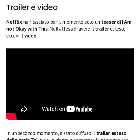
Trailer e video
Netflix
ha rilasciato per il momento solo un
teaser di I Am
not Okay with This
. Nell’attesa di avere il
trailer
esteso,
eccovi il
video
:
In un secondo momento, è stato diffuso il
trailer esteso
della serie TV
, in cui iniziamo a conoscere la protagonista,