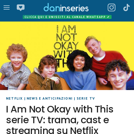
CLICCA QUI E UNISCITI AL CANALE WHATSAPP
✔
NETFLIX
|
NEWS E ANTICIPAZIONI
|
SERIE TV
I Am Not Okay with This
serie TV: trama, cast e
streaming su Netflix