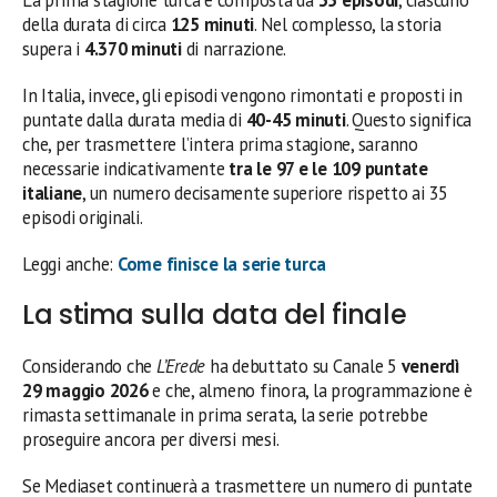
La prima stagione turca è composta da
35 episodi
, ciascuno
della durata di circa
125 minuti
. Nel complesso, la storia
supera i
4.370 minuti
di narrazione.
In Italia, invece, gli episodi vengono rimontati e proposti in
puntate dalla durata media di
40-45 minuti
. Questo significa
che, per trasmettere l’intera prima stagione, saranno
necessarie indicativamente
tra le 97 e le 109 puntate
italiane
, un numero decisamente superiore rispetto ai 35
episodi originali.
Leggi anche:
Come finisce la serie turca
La stima sulla data del finale
Considerando che
L’Erede
ha debuttato su Canale 5
venerdì
29 maggio 2026
e che, almeno finora, la programmazione è
rimasta settimanale in prima serata, la serie potrebbe
proseguire ancora per diversi mesi.
Se Mediaset continuerà a trasmettere un numero di puntate