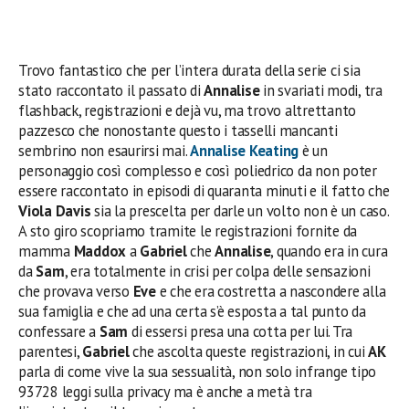
Trovo fantastico che per l’intera durata della serie ci sia
stato raccontato il passato di
Annalise
in svariati modi, tra
flashback, registrazioni e dejà vu, ma trovo altrettanto
pazzesco che nonostante questo i tasselli mancanti
sembrino non esaurirsi mai.
Annalise Keating
è un
personaggio così complesso e così poliedrico da non poter
essere raccontato in episodi di quaranta minuti e il fatto che
Viola Davis
sia la prescelta per darle un volto non è un caso.
A sto giro scopriamo tramite le registrazioni fornite da
mamma
Maddox
a
Gabriel
che
Annalise
, quando era in cura
da
Sam
, era totalmente in crisi per colpa delle sensazioni
che provava verso
Eve
e che era costretta a nascondere alla
sua famiglia e che ad una certa s’è esposta a tal punto da
confessare a
Sam
di essersi presa una cotta per lui. Tra
parentesi,
Gabriel
che ascolta queste registrazioni, in cui
AK
parla di come vive la sua sessualità, non solo infrange tipo
93728 leggi sulla privacy ma è anche a metà tra