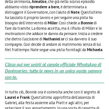
della cerimonia,
Annalise
, che già nello scorso episodio
abbiamo visto
riprendere a bere
, è determinata a
distruggere il Governatore, con l’aiuto di
Nate
. Quest’ultimo
ha lasciato il proprio lavoro e per seguire una pista ha
bisogno dell’intervento di
Miller
. Così chiede a
Bonnie
di
fare da tramite. La donna accetta, ma il rifiuto di Miller e le
motivazioni che adduce le danno da pensare. Inizia a credere
che dietro l’uccisione di
Nathaniel sr
ci sia davvero il suo
compagno. Così decide di andare al matrimonio senza di lui.
Nel frattempo Nate segue una pista fornitagli da
Michaela
.
Clicca qui per unirti al canale ufficiale WhatsApp di
Daninseries: tutte le news in un unico posto sempre
con te.
In tutto ciò, Bonnie ora è coinvolta anche con il segreto di
Laurel e Frank
. Quest’ultimo approfitta dell’assenza di
Gabriel, alla festa assieme alla Pratt e agli altri, per
setacciare il suo appartamento. In una sorta di cassetta di