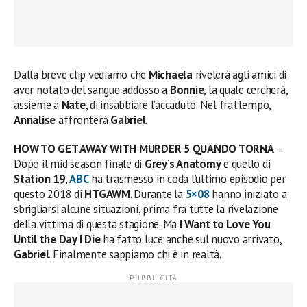
Dalla breve clip vediamo che
Michaela
rivelerà agli amici di
aver notato del sangue addosso a
Bonnie
, la quale cercherà,
assieme a
Nate
, di insabbiare l’accaduto. Nel frattempo,
Annalise
affronterà
Gabriel
.
HOW TO GET AWAY WITH MURDER 5 QUANDO TORNA
–
Dopo il mid season finale di
Grey’s Anatomy
e quello di
Station 19
,
ABC
ha trasmesso in coda l’ultimo episodio per
questo 2018 di
HTGAWM
. Durante la
5×08
hanno iniziato a
sbrigliarsi alcune situazioni, prima fra tutte la rivelazione
della vittima di questa stagione. Ma
I Want to Love You
Until the Day I Die
ha fatto luce anche sul nuovo arrivato,
Gabriel
. Finalmente sappiamo chi è in realtà.