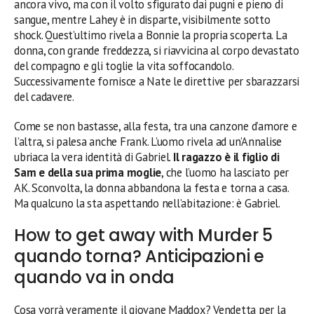
ancora vivo, ma con il volto sfigurato dai pugni e pieno di
sangue, mentre Lahey è in disparte, visibilmente sotto
shock. Quest’ultimo rivela a Bonnie la propria scoperta. La
donna, con grande freddezza, si riavvicina al corpo devastato
del compagno e gli toglie la vita soffocandolo.
Successivamente fornisce a Nate le direttive per sbarazzarsi
del cadavere.
Come se non bastasse, alla festa, tra una canzone d’amore e
l’altra, si palesa anche Frank. L’uomo rivela ad un’Annalise
ubriaca la vera identità di Gabriel.
Il ragazzo è il figlio di
Sam e della sua prima moglie
, che l’uomo ha lasciato per
AK. Sconvolta, la donna abbandona la festa e torna a casa.
Ma qualcuno la sta aspettando nell’abitazione: è Gabriel.
How to get away with Murder 5
quando torna? Anticipazioni e
quando va in onda
Cosa vorrà veramente il giovane Maddox? Vendetta per la