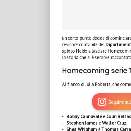
un certo punto decide di cominciar
revisore contabile del
Dipartiment
spinto Heide a lasciare Homecoming
la storia che si è sempre raccontata
Homecoming serie 
Al fianco di Julia Roberts, che com
Seguimi sul
Bobby Cannavale
è
Colin Belfa
Stephen James
è
Walter Cruz
;
Shea Whigham
è
Thomas Carra