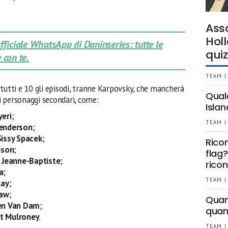
Ass
Holl
 ufficiale WhatsApp di Daninseries: tutte le
quiz
 con te.
TEAM |
tutti e 10 gli episodi, tranne Karpovsky, che mancherà
Qual
di personaggi secondari, come:
Islan
eri
;
TEAM |
enderson
;
Sissy Spacek
;
Rico
nson
;
flag?
 Jeanne-Baptiste
;
ricon
a
;
TEAM |
Ray
;
haw
;
Quant
n Van Dam
;
quan
t Mulroney
.
TEAM |