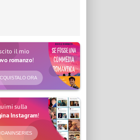
scito il mio
ovo romanzo
!
CQUISTALO ORA
uimi sulla
ina Instagram
!
DANINSERIES