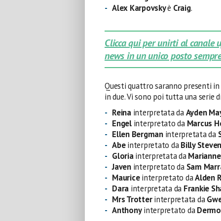
Alex Karpovsky
è
Craig
.
Clicca qui per unirti al canale
news in un unico posto sempre
Questi quattro saranno presenti in 
in due. Vi sono poi tutta una serie 
Reina
interpretata da
Ayden May
Engel
interpretato da
Marcus H
Ellen Bergman
interpretata da
Abe
interpretato da
Billy Steve
Gloria
interpretata da
Marianne
Javen
interpretato da
Sam Marr
Maurice
interpretato da
Alden 
Dara
interpretata da
Frankie S
Mrs Trotter
interpretata da
Gwe
Anthony
interpretato da
Dermo