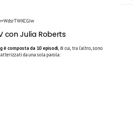
h?v=WdsrTWKCGIw
TV con Julia Roberts
g è composta da 10 episodi
, di cui, tra l’altro, sono
aratterizzati da una sola parola: