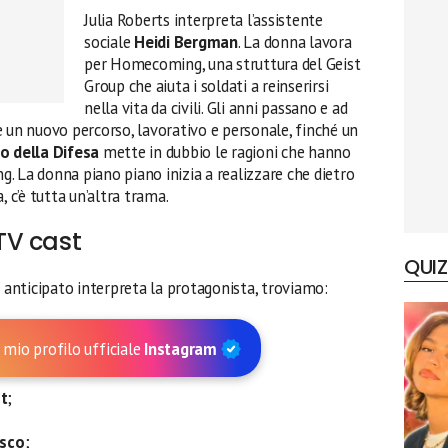
Julia Roberts interpreta l’assistente
sociale
Heidi Bergman
. La donna lavora
per Homecoming, una struttura del Geist
Group che aiuta i soldati a reinserirsi
nella vita da civili. Gli anni passano e ad
e un nuovo percorso, lavorativo e personale, finché un
o della Difesa
mette in dubbio le ragioni che hanno
. La donna piano piano inizia a realizzare che dietro
, c’è tutta un’altra trama.
TV cast
QUIZ
e anticipato interpreta la protagonista, troviamo:
 mio profilo ufficiale
Instagram
st
;
sco
;