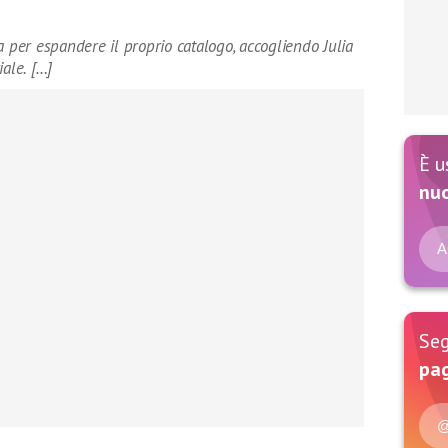
er espandere il proprio catalogo, accogliendo Julia
ale. […]
È u
nu
A
Seg
pag
@