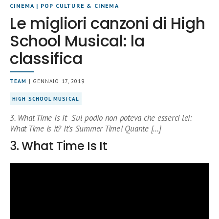
CINEMA
|
POP CULTURE & CINEMA
Le migliori canzoni di High
School Musical: la
classifica
TEAM
| GENNAIO 17, 2019
HIGH SCHOOL MUSICAL
3. What Time Is It Sul podio non poteva che esserci lei:
What Time is it? It’s Summer Time! Quante […]
3. What Time Is It